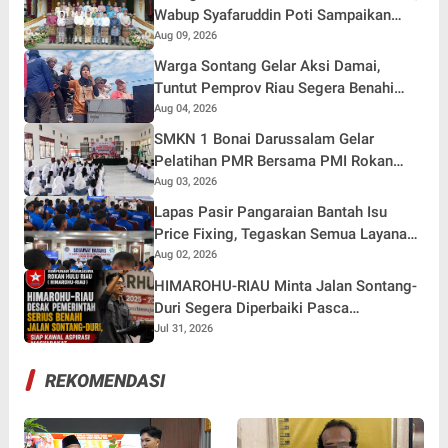
Wabup Syafaruddin Poti Sampaikan
Pesan Penguatan
Aug 09, 2026
Warga Sontang Gelar Aksi Damai,
Tuntut Pemprov Riau Segera Benahi
Jalan Sontang-Duri
Aug 04, 2026
SMKN 1 Bonai Darussalam Gelar
Pelatihan PMR Bersama PMI Rokan
Hulu, Bentuk Generasi Muda Berjiwa
Aug 03, 2026
Kemanusiaan
Lapas Pasir Pangaraian Bantah Isu
Price Fixing, Tegaskan Semua Layanan
Gratis
Aug 02, 2026
HIMAROHU-RIAU Minta Jalan Sontang-
Duri Segera Diperbaiki Pasca
Meninggalnya Anak 9 Tahun
Jul 31, 2026
REKOMENDASI