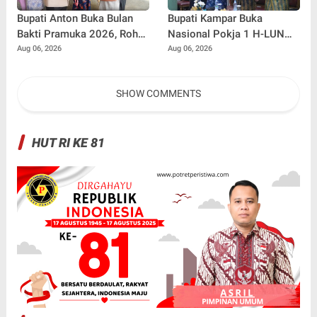
Bupati Anton Buka Bulan
Bupati Kampar Buka
Bakti Pramuka 2026, Rohul
Nasional Pokja 1 H-LUN
Lepas 48 Kontingen
Kabupaten Kampar 2026
Aug 06, 2026
Aug 06, 2026
Jambore Nasional
SHOW COMMENTS
HUT RI KE 81