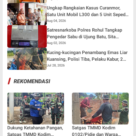
Ungkap Rangkaian Kasus Curanmor,
Satu Unit Mobil L300 dan 5 Unit Sepeda
Motor Dikembalikan
Aug 04, 2026
Satresnarkoba Polres Rohul Tangkap
Pengedar Sabu di Ujung Batu, Sita
Barang Bukti 3,89 Gram
Aug 02, 2026
Kucing-kucingan Penambang Emas Liar
Kuansing, Polisi Tiba, Pelaku Kabur, 2
Rakit Dompeng Ludes Dibakar
Jul 28, 2026
REKOMENDASI
Dukung Ketahanan Pangan,
Satgas TMMD Kodim
Satgas TMMD Kodim
0102/Pidie dan Warga