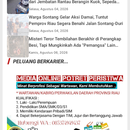
dari Jembatan Rantau Berangin Kuok, Sepeda
Motor Ditinggal di Lokasi
Selasa, Agustus 04, 2026
Warga Sontang Gelar Aksi Damai, Tuntut
Pemprov Riau Segera Benahi Jalan Sontang-Duri
Selasa, Agustus 04, 2026
Misteri Teror Tembilahan Berakhir di Perangkap
Besi, Tapi Mungkinkah Ada "Pemangsa" Lain
yang Masih Mengintai?
Kamis, Agustus 06, 2026
PELUANG BERKARIER...