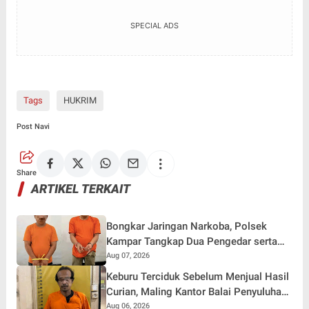
SPECIAL ADS
Tags
HUKRIM
Post Navi
Share
ARTIKEL TERKAIT
Bongkar Jaringan Narkoba, Polsek
Kampar Tangkap Dua Pengedar serta
Amankan Sabu dan Ekstasi
Aug 07, 2026
Keburu Terciduk Sebelum Menjual Hasil
Curian, Maling Kantor Balai Penyuluhan
Kampar Diringkus
Aug 06, 2026