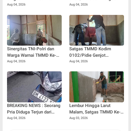
0102/Pidie Siapkan Bibit
Kebut Pembangunan MCK,
Aug 04, 2026
Aug 04, 2026
Sayuran untuk Penerima
Hadirkan Sanitasi Layak di
Manfaat RTLH
Meunasah Blang Cot
Sinergitas TNI-Polri dan
Satgas TMMD Kodim
Warga Warnai TMMD Ke-
0102/Pidie Genjot
129 Kodim 0102/Pidie,
Pembangunan RTLH
Aug 04, 2026
Aug 04, 2026
RTLH Nyak Ubit Jadi Wujud
Sasaran 2, Progres Capai
Kepedulian Bersama
65 Persen
BREAKING NEWS : Seorang
Lembur Hingga Larut
Pria Diduga Terjun dari
Malam, Satgas TMMD Ke-
Jembatan Rantau Berangin
129 Kebut Penyelesaian
Aug 04, 2026
Aug 03, 2026
Kuok, Sepeda Motor
RTLH Milik Umar Amin