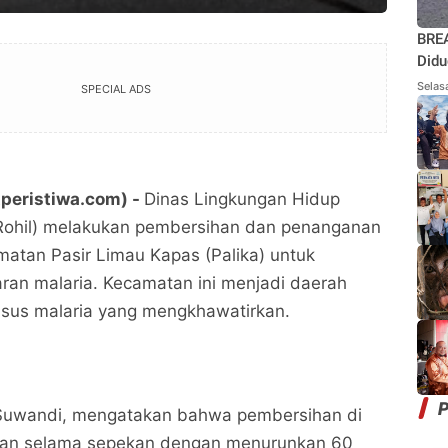
BREA
Didu
Rant
Selas
SPECIAL ADS
Moto
etperistiwa.com) -
Dinas Lingkungan Hidup
(Rohil) melakukan pembersihan dan penanganan
matan Pasir Limau Kapas (Palika) untuk
an malaria. Kecamatan ini menjadi daerah
asus malaria yang mengkhawatirkan.
P
 Suwandi, mengatakan bahwa pembersihan di
kukan selama sepekan dengan menurunkan 60