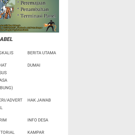
LABEL
GKALIS
BERITA UTAMA
HAT
DUMAI
SUS
ASA
RBUNG)
ERI/ADVERT
HAK JAWAB
AL
RIM
INFO DESA
OTORIAL
KAMPAR