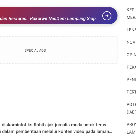
KEP
MER
i, dan Restorasi: Rakorwil NasDem Lampung Siap
an
LEN
NOV
SPECIAL ADS
OPIN
PEK
PEN
PER
POT
DAE
PRO
s diskominfotiks Rohil ajak jurnalis muda untuk terus
i dalam pemberitaan melalui konten video pada laman
LAM