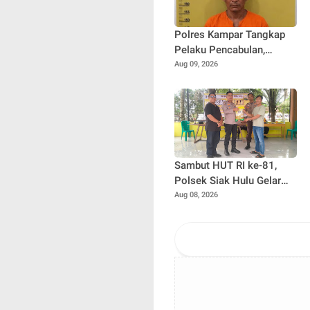
Polres Kampar Tangkap
Pelaku Pencabulan,
Sebelumnya Korban di
Aug 09, 2026
Beri Pil Ekstasi
Sambut HUT RI ke-81,
Polsek Siak Hulu Gelar
Pasar Murah di Desa Baru
Aug 08, 2026