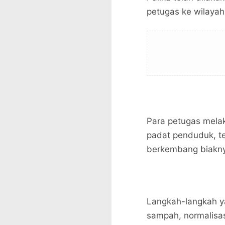
petugas ke wilayah
Para petugas mela
padat penduduk, t
berkembang biakny
Langkah-langkah y
sampah, normalisas