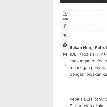
Share
Rokan Hilir, (Potr
(DLH) Rokan Hilir 
lingkungan di Keca
mencegah penyebar
dengan lonjakan k
Kepala DLH Rohil,
Palika telah dila