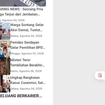
KING NEWS : Seorang Pria
ga Terjun dari Jembatan
au Berangin Kuok, Sepeda
a, Agustus 04, 2026
r Ditinggal di Lokasi
Warga Sontang Gelar
Aksi Damai, Tuntut
Pemprov Riau Segera
Selasa, Agustus 04, 2026
Benahi Jalan Sontang-
Pemdes Sendayan
Duri
Gelar Pemilihan BPD
23 Agustus
Minggu, Agustus 02, 2026
Mendatang, Warga
Misteri Teror
Berharap Fungsi
Tembilahan Berakhir
Pengawasan Berjalan
di Perangkap Besi,
Kamis, Agustus 06, 2026
Maksimal
Tapi Mungkinkah Ada
Ungkap Rangkaian
Pemangsa Lain yang
Kasus Curanmor, Satu
Masih Mengintai ?
Unit Mobil L300 dan 5
Selasa, Agustus 04, 2026
Unit Sepeda Motor
ELUANG BERKARIER...
Dikembalikan