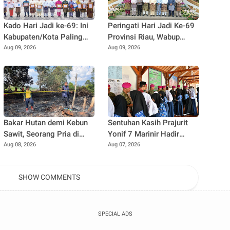
Kado Hari Jadi ke-69: Ini
Peringati Hari Jadi Ke-69
Kabupaten/Kota Paling
Provinsi Riau, Wabup
Berprestasi di Riau Tahun
Syafaruddin Poti
Aug 09, 2026
Aug 09, 2026
2026
Sampaikan Pesan
Penguatan
Bakar Hutan demi Kebun
Sentuhan Kasih Prajurit
Sawit, Seorang Pria di
Yonif 7 Marinir Hadir
Pelalawan Ditangkap
untuk Anak-anak Yatim
Aug 08, 2026
Aug 07, 2026
Polisi
Ponpes Nurul Huda
SHOW COMMENTS
SPECIAL ADS