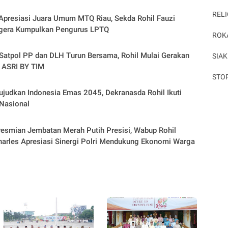
ial
RELI
Apresiasi Juara Umum MTQ Riau, Sekda Rohil Fauzi
Segera Kumpulkan Pengurus LPTQ
ROK
Satpol PP dan DLH Turun Bersama, Rohil Mulai Gerakan
SIAK
 ASRI BY TIM
STO
ujudkan Indonesia Emas 2045, Dekranasda Rohil Ikuti
Nasional
resmian Jembatan Merah Putih Presisi, Wabup Rohil
arles Apresiasi Sinergi Polri Mendukung Ekonomi Warga