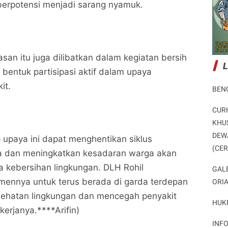
 berpotensi menjadi sarang nyamuk.
DLH Rohil Lakukan Pembersihan dan Penanganan
DLH Rohil Lakukan Pembersihan dan Penanganan
Lingkungan Untuk Cegah Malaria
Lingkungan Untuk Cegah Malaria
Potret Peristiwa
Potret Peristiwa
san itu juga dilibatkan dalam kegiatan bersih
Bagikan ke media lain
Bagikan ke media lain
 bentuk partisipasi aktif dalam upaya
it.
BEN
CUR
KHU
DEW
 upaya ini dapat menghentikan siklus
(CE
a dan meningkatkan kesadaran warga akan
 kebersihan lingkungan. DLH Rohil
GAL
ennya untuk terus berada di garda terdepan
ORI
ehatan lingkungan dan mencegah penyakit
HUK
kerjanya.****Arifin)
INF