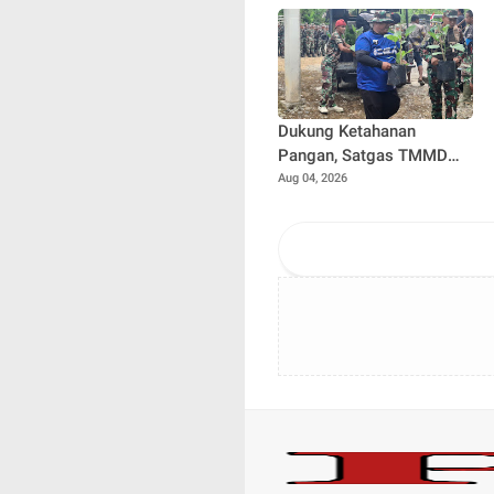
Dukung Ketahanan
Pangan, Satgas TMMD
Kodim 0102/Pidie
Aug 04, 2026
Siapkan Bibit Sayuran
untuk Penerima Manfaat
RTLH