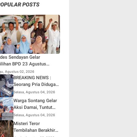
POPULAR POSTS
des Sendayan Gelar
lihan BPD 23 Agustus
atang, Warga Berharap
u, Agustus 02, 2026
si Pengawasan Berjalan
BREAKING NEWS :
simal
Seorang Pria Diduga
Terjun dari Jembatan
Selasa, Agustus 04, 2026
Rantau Berangin Kuok,
Warga Sontang Gelar
Sepeda Motor
Aksi Damai, Tuntut
Ditinggal di Lokasi
Pemprov Riau Segera
Selasa, Agustus 04, 2026
Benahi Jalan Sontang-
Misteri Teror
Duri
Tembilahan Berakhir
di Perangkap Besi,