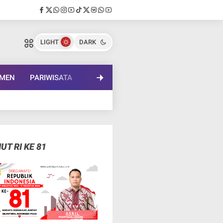
LIGHT
DARK
EMEN
PARIWISATA
PENDIDIKAN
LENSA BUDAYA
IN
UT RI KE 81