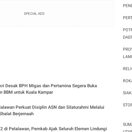
PEN
SPECIAL ADS
PER
POT
DAE
PRO
LAM
RELI
ROK
kri Desak BPH Migas dan Pertamina Segera Buka
an BBM untuk Kuala Kampar
SIAK
STO
alawan Perkuat Disiplin ASN dan Silaturahmi Melalui
Shalat Berjemaah
SUM
 di Pelalawan, Pemkab Ajak Seluruh Elemen Lindungi
UTA