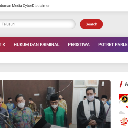
doman Media Cyber
Disclaimer
Search
TIK
HUKUM DAN KRIMINAL
PERISTIWA
POTRET PARL
H