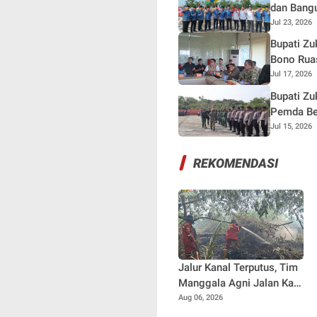
dan Bang
Jul 23, 2026
Bupati Zu
Bono Rua
Jul 17, 2026
Bupati Zu
Pemda Be
Jul 15, 2026
REKOMENDASI
Jalur Kanal Terputus, Tim
Manggala Agni Jalan Kaki
2 Km Padamkan Karhutla
Aug 06, 2026