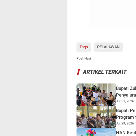
Tags
PELALAWAN
Post Navi
ARTIKEL TERKAIT
Bupati Zu
Penyalur
Jul 31, 2026
Bupati Pel
Program 
Jul 29, 2026
HAN Ke-42