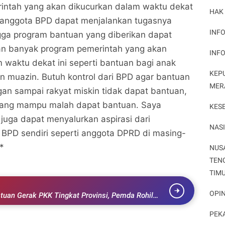
intah yang akan dikucurkan dalam waktu dekat
Potret Peristiwa
Potret Peristiwa
HAK
 anggota BPD dapat menjalankan tugasnya
Bagikan ke media lain
Bagikan ke media lain
INFO
gga program bantuan yang diberikan dapat
kan banyak program pemerintah yang akan
INF
 waktu dekat ini seperti bantuan bagi anak
KEP
an muazin. Butuh kontrol dari BPD agar bantuan
MER
gan sampai rakyat miskin tidak dapat bantuan,
ang mampu malah dapat bantuan. Saya
KES
juga dapat menyalurkan aspirasi dari
NAS
BPD sendiri seperti anggota DPRD di masing-
*
NUS
TEN
TIM
OPIN
atuan Gerak PKK Tingkat Provinsi, Pemda Rohil
n
PEK