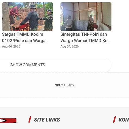
Satgas TMMD Kodim
Sinergitas TNI-Polri dan
0102/Pidie dan Warga
Warga Warnai TMMD Ke-
Kebut Pembangunan MCK,
129 Kodim 0102/Pidie,
Aug 04, 2026
Aug 04, 2026
Hadirkan Sanitasi Layak di
RTLH Nyak Ubit Jadi
Meunasah Blang Cot
Wujud Kepedulian
SHOW COMMENTS
Bersama
SPECIAL ADS
SITE LINKS
KON