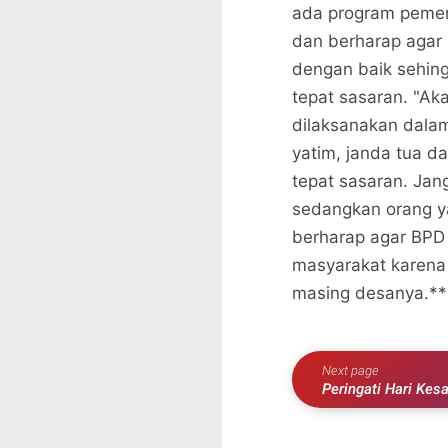
ada program pemer
dan berharap agar
dengan baik sehin
tepat sasaran. "A
dilaksanakan dalam
yatim, janda tua d
tepat sasaran. Jan
sedangkan orang y
berharap agar BPD 
masyarakat karena 
masing desanya.**
Next page
Peringati Hari Kes
Adakan Perlombaa