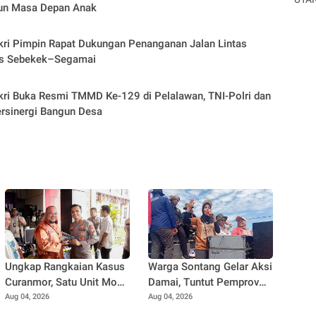
un Masa Depan Anak
kri Pimpin Rapat Dukungan Penanganan Jalan Lintas
s Sebekek–Segamai
kri Buka Resmi TMMD Ke-129 di Pelalawan, TNI-Polri dan
rsinergi Bangun Desa
Ungkap Rangkaian Kasus
Warga Sontang Gelar Aksi
Curanmor, Satu Unit Mobil
Damai, Tuntut Pemprov
L300 dan 5 Unit Sepeda
Riau Segera Benahi Jalan
Aug 04, 2026
Aug 04, 2026
Motor Dikembalikan
Sontang-Duri