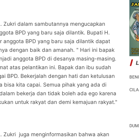
H. Zukri dalam sambutannya mengucapkan
gota BPD yang baru saja dilantik. Bupati H.
r anggota BPD yang baru saja dilantik dapat
ya dengan baik dan amanah. " Hari ini bapak
enjadi anggota BPD di desanya masing-masing.
at atas pelantikan ini. Bapak dan ibu sudah
ai BPD. Bekerjalah dengan hati dan ketulusan
BEN
 bisa kita capai. Semua pihak yang ada di
CIL
 dalam bekerja dan tidak boleh ada ego karena
kukan untuk rakyat dan demi kemajuan rakyat."
DUM
H. Zukri juga menginformasikan bahwa akan
Bupati Pelalawan Lantik Anggota BPD Kabupaten
Bupati Pelalawan Lantik Anggota BPD Kabupaten