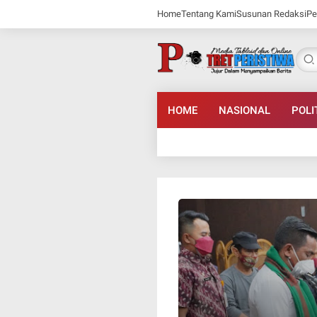
Home
Tentang Kami
Susunan Redaksi
Pe
HOME
NASIONAL
POLI