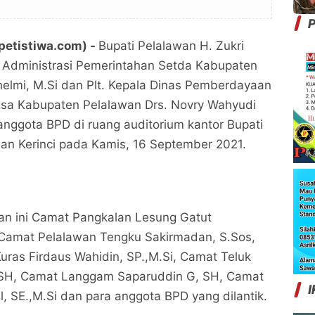
P
tpetistiwa.com) -
Bupati Pelalawan H. Zukri
n Administrasi Pemerintahan Setda Kabupaten
helmi, M.Si dan Plt. Kepala Dinas Pemberdayaan
sa Kabupaten Pelalawan Drs. Novry Wahyudi
anggota BPD di ruang auditorium kantor Bupati
an Kerinci pada Kamis, 16 September 2021.
an ini Camat Pangkalan Lesung Gatut
 Camat Pelalawan Tengku Sakirmadan, S.Sos,
ras Firdaus Wahidin, SP.,M.Si, Camat Teluk
 SH, Camat Langgam Saparuddin G, SH, Camat
I
, SE.,M.Si dan para anggota BPD yang dilantik.