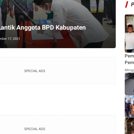
Lantik Anggota BPD Kabupaten
mber 17, 2021
Pem
Pemi
Mend
Mingg
SPECIAL ADS
Fung
Mak
SPECIAL ADS