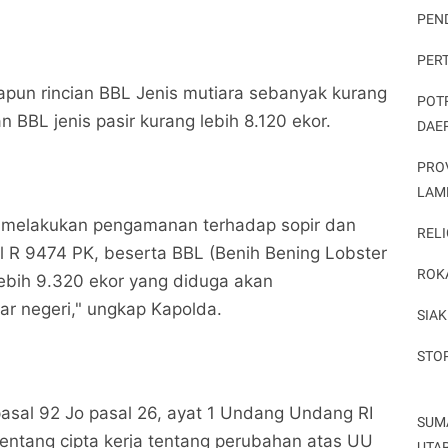
PEN
PER
apun rincian BBL Jenis mutiara sebanyak kurang
POT
an BBL jenis pasir kurang lebih 8.120 ekor.
DAE
PRO
LAM
ah melakukan pengamanan terhadap sopir dan
RELI
 R 9474 PK, beserta BBL (Benih Bening Lobster
ROK
lebih 9.320 ekor yang diduga akan
ar negeri," ungkap Kapolda.
SIAK
STO
asal 92 Jo pasal 26, ayat 1 Undang Undang RI
SUM
tentang cipta kerja tentang perubahan atas UU
UTA