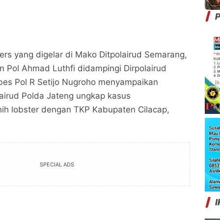
.
P
ers yang digelar di Mako Ditpolairud Semarang,
en Pol Ahmad Luthfi didampingi Dirpolairud
bes Pol R Setijo Nugroho menyampaikan
lairud Polda Jateng ungkap kasus
ih lobster dengan TKP Kabupaten Cilacap,
SPECIAL ADS
I