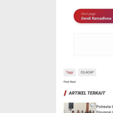
Next page
Dendi Ramadhona Terpilih Sebagai Ketua Karang Taruna Provinsi
Lampung
Tags
CILACAP
Post Navi
ARTIKEL TERKAIT
Polresta
Disungai 