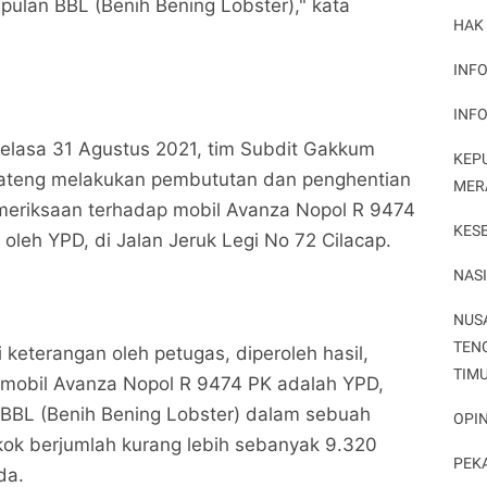
ulan BBL (Benih Bening Lobster)," kata
HAK
INFO
INF
elasa 31 Agustus 2021, tim Subdit Gakkum
KEP
 Jateng melakukan pembututan dan penghentian
MER
emeriksaan terhadap mobil Avanza Nopol R 9474
KES
 oleh YPD, di Jalan Jeruk Legi No 72 Cilacap.
NAS
Penyelundupan Benih Benih Lobster di Cilacap di
Penyelundupan Benih Benih Lobster di Cilacap di
NUS
Gagalkan Polda Jateng
Gagalkan Polda Jateng
TEN
Potret Peristiwa
Potret Peristiwa
 keterangan oleh petugas, diperoleh hasil,
TIM
 mobil Avanza Nopol R 9474 PK adalah YPD,
Bagikan ke media lain
Bagikan ke media lain
BL (Benih Bening Lobster) dalam sebuah
OPIN
kok berjumlah kurang lebih sebanyak 9.320
PEK
da.