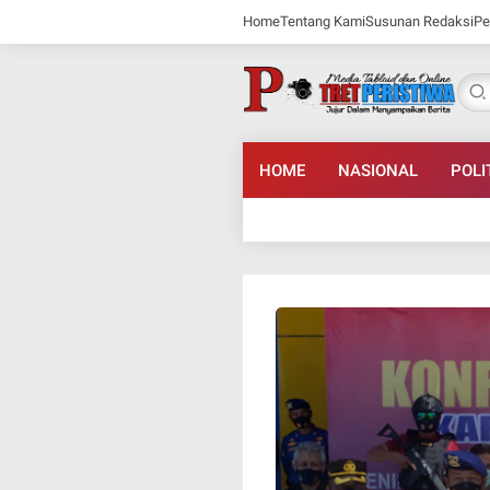
Home
Tentang Kami
Susunan Redaksi
Pe
HOME
NASIONAL
POLI