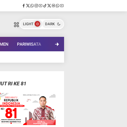
LIGHT
DARK
EMEN
PARIWISATA
PENDIDIKAN
LENSA BUDAYA
IN
UT RI KE 81