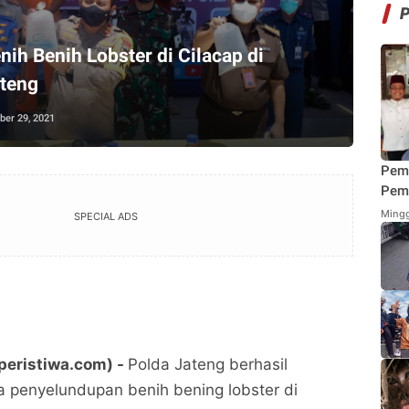
ih Benih Lobster di Cilacap di
ateng
ber 29, 2021
Pem
Pemi
Mend
Mingg
SPECIAL ADS
Fung
Mak
peristiwa.com) -
Polda Jateng berhasil
 penyelundupan benih bening lobster di