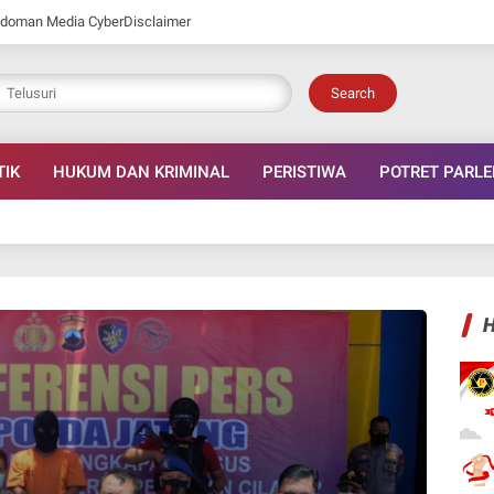
doman Media Cyber
Disclaimer
Search
TIK
HUKUM DAN KRIMINAL
PERISTIWA
POTRET PARL
H