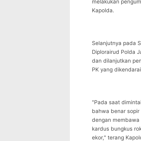
melakukan pengump
Kapolda.
Selanjutnya pada S
Diplorairud Polda
dan dilanjutkan p
PK yang dikendarai
"Pada saat dimintai
bahwa benar sopir
dengan membawa B
kardus bungkus ro
ekor," terang Kapol