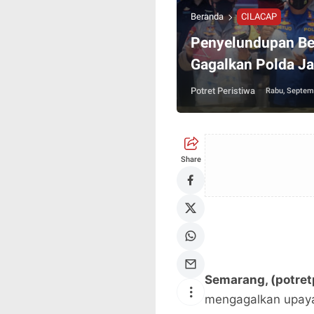
Beranda
CILACAP
Penyelundupan Ben
Gagalkan Polda J
Potret Peristiwa
Rabu, Septem
Share
Semarang, (potret
mengagalkan upaya