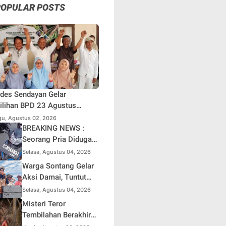
POPULAR POSTS
des Sendayan Gelar
lihan BPD 23 Agustus
atang, Warga Berharap
u, Agustus 02, 2026
si Pengawasan Berjalan
BREAKING NEWS :
simal
Seorang Pria Diduga
Terjun dari Jembatan
Selasa, Agustus 04, 2026
Rantau Berangin Kuok,
Warga Sontang Gelar
Sepeda Motor
Aksi Damai, Tuntut
Ditinggal di Lokasi
Pemprov Riau Segera
Selasa, Agustus 04, 2026
Benahi Jalan Sontang-
Misteri Teror
Duri
Tembilahan Berakhir
di Perangkap Besi,