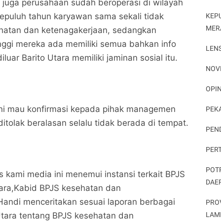
juga perusahaan sudah beroperasi di wilayah
 sepuluh tahun karyawan sama sekali tidak
KEP
MER
ehatan dan ketenagakerjaan, sedangkan
nggi mereka ada memiliki semua bahkan info
LEN
luar Barito Utara memiliki jaminan sosial itu.
NOV
OPIN
ni mau konfirmasi kepada pihak managemen
PEK
itolak beralasan selalu tidak berada di tempat.
PEN
PER
POT
s kami media ini menemui instansi terkait BPJS
DAE
tara,Kabid BPJS kesehatan dan
Handi menceritakan sesuai laporan berbagai
PRO
LAM
Utara tentang BPJS kesehatan dan