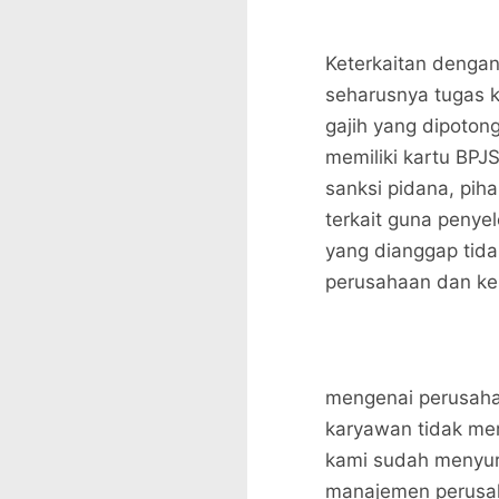
Keterkaitan denga
seharusnya tugas k
gajih yang dipoton
memiliki kartu BPJ
sanksi pidana, pih
terkait guna peny
yang dianggap tida
perusahaan dan ke
mengenai perusaha
karyawan tidak mem
kami sudah menyur
manajemen perusah