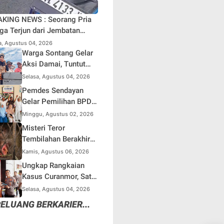
KING NEWS : Seorang Pria
ga Terjun dari Jembatan
au Berangin Kuok, Sepeda
a, Agustus 04, 2026
r Ditinggal di Lokasi
Warga Sontang Gelar
Aksi Damai, Tuntut
Pemprov Riau Segera
Selasa, Agustus 04, 2026
Benahi Jalan Sontang-
Pemdes Sendayan
Duri
Gelar Pemilihan BPD
23 Agustus
Minggu, Agustus 02, 2026
Mendatang, Warga
Misteri Teror
Berharap Fungsi
Tembilahan Berakhir
Pengawasan Berjalan
di Perangkap Besi,
Kamis, Agustus 06, 2026
Maksimal
Tapi Mungkinkah Ada
Ungkap Rangkaian
Pemangsa Lain yang
Kasus Curanmor, Satu
Masih Mengintai ?
Unit Mobil L300 dan 5
Selasa, Agustus 04, 2026
Unit Sepeda Motor
ELUANG BERKARIER...
Dikembalikan