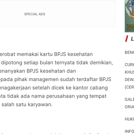
SPECIAL ADS
BEN
erobat memakai kartu BPJS kesehatan
dipotong setiap bulan ternyata tidak demikian,
CUR
enanyakan BPJS kesehatan dan
KHU
epada pihak managemen sudah terdaftar BPJS
DEW
Beberapa Perusahaan di Barito Utara Belum
Beberapa Perusahaan di Barito Utara Belum
(CE
nagakerjaan setelah dicek ke kantor cabang
Memenuhi Kewajibannya ?
Memenuhi Kewajibannya ?
yata tidak ada nama perusahaan yang tempat
Potret Peristiwa
Potret Peristiwa
GAL
a salah satu karyawan.
ORI
Bagikan ke media lain
Bagikan ke media lain
HUK
INF