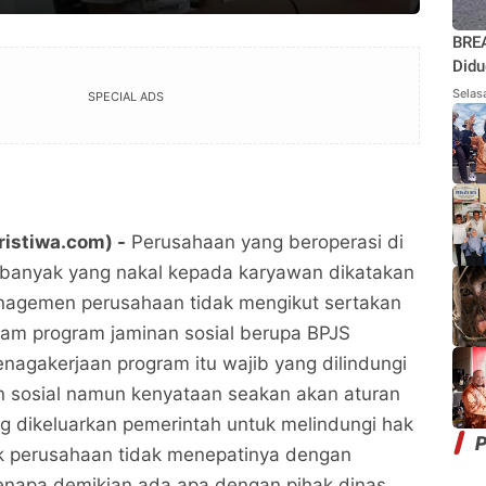
BREA
Didu
Rant
Selas
SPECIAL ADS
Moto
ristiwa.com) -
Perusahaan yang beroperasi di
h banyak yang nakal kepada karyawan dikatakan
nagemen perusahaan tidak mengikut sertakan
am program jaminan sosial berupa BPJS
nagakerjaan program itu wajib yang dilindungi
n sosial namun kenyataan seakan akan aturan
 dikeluarkan pemerintah untuk melindungi hak
P
k perusahaan tidak menepatinya dengan
Kenapa demikian ada apa dengan pihak dinas