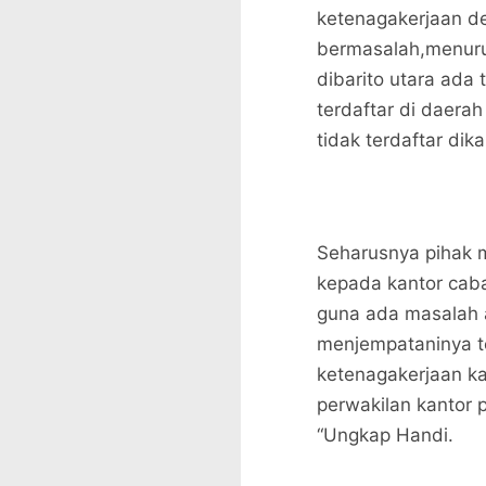
ketenagakerjaan d
bermasalah,menuru
dibarito utara ada 
terdaftar di daera
tidak terdaftar dik
Seharusnya pihak
kepada kantor cab
guna ada masalah 
menjempataninya t
ketenagakerjaan ka
perwakilan kantor 
“Ungkap Handi.