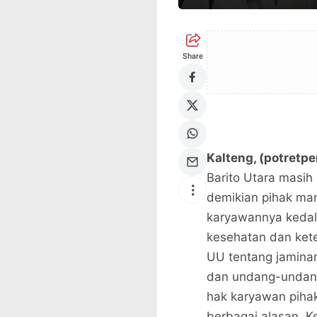
Share
Kalteng, (potretpe
Barito Utara masi
demikian pihak ma
karyawannya kedal
kesehatan dan kete
UU tentang jamina
dan undang-undang
hak karyawan piha
berbagai alasan. 