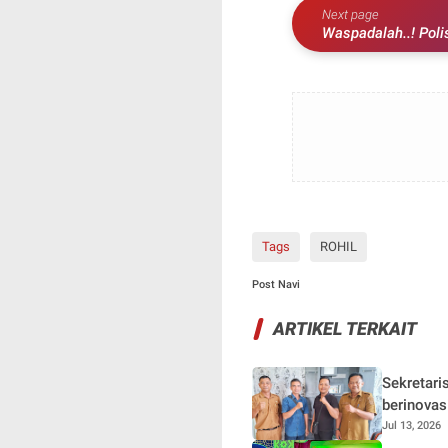
Next page
Waspadalah..! Polisi Pasang Tan
Tandun
Tags
ROHIL
Post Navi
ARTIKEL TERKAIT
Sekretari
berinovas
media sos
Jul 13, 2026