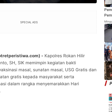
Pem
Pemi
Mend
Mingg
SPECIAL ADS
Fung
Mak
tretperistiwa.com) -
Kapolres Rokan Hilir
nto, SH, SIK memimpin kegiatan bakti
aksinasi masal, sunatan masal, USG Gratis dan
atan gratis kepada masyarakat serta
P
nasi dalam rangka menyemarakkan Hari
.