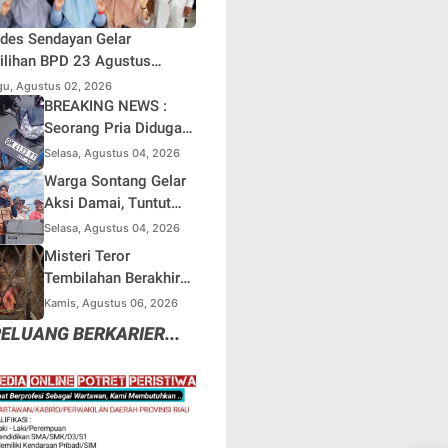
des Sendayan Gelar
lihan BPD 23 Agustus
atang, Warga Berharap
u, Agustus 02, 2026
si Pengawasan Berjalan
BREAKING NEWS :
simal
Seorang Pria Diduga
Terjun dari Jembatan
Selasa, Agustus 04, 2026
Rantau Berangin Kuok,
Warga Sontang Gelar
Sepeda Motor
Aksi Damai, Tuntut
Ditinggal di Lokasi
Pemprov Riau Segera
Selasa, Agustus 04, 2026
Benahi Jalan Sontang-
Misteri Teror
Duri
Tembilahan Berakhir
di Perangkap Besi,
Kamis, Agustus 06, 2026
Tapi Mungkinkah Ada
ELUANG BERKARIER...
Pemangsa Lain yang
Masih Mengintai ?