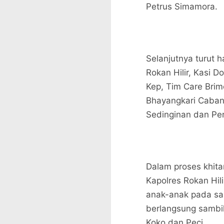
Petrus Simamora.
Selanjutnya turut h
Rokan Hilir, Kasi D
Kep, Tim Care Bri
Bhayangkari Cabang
Sedinginan dan Per
Dalam proses khita
Kapolres Rokan Hil
anak-anak pada saa
berlangsung sambi
Koko dan Peci.