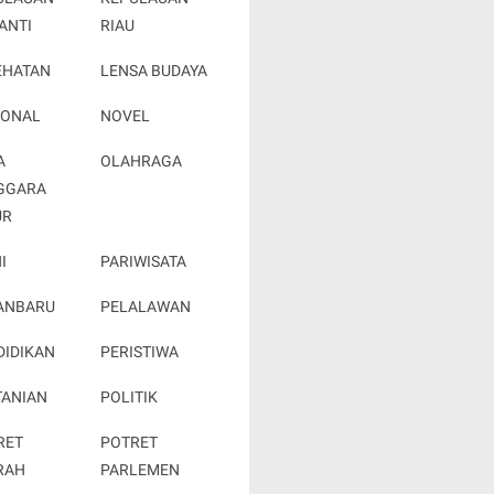
ANTI
RIAU
EHATAN
LENSA BUDAYA
IONAL
NOVEL
A
OLAHRAGA
GGARA
UR
I
PARIWISATA
ANBARU
PELALAWAN
DIDIKAN
PERISTIWA
TANIAN
POLITIK
RET
POTRET
RAH
PARLEMEN