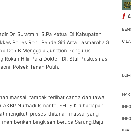
BEN
adir Dr. Suratmin, S.Pa Ketua IDI Kabupaten
CIL
okkes Polres Rohil Penda Siti Arta Lasmaroha S.
mob Den B Menggala Junction Pengurus
 Rokan Hilir Para Dokter IDI, Staf Puskesmas
sonil Polsek Tanah Putih.
DUM
Semarakkan HUT Bhayangkara, Kapolres Rohil
Semarakkan HUT Bhayangkara, Kapolres Rohil
Pimpin Kegiatan Bhakti Kesehatan
Pimpin Kegiatan Bhakti Kesehatan
Potret Peristiwa
Potret Peristiwa
HAK
nan massal, tampak terlihat canda dan tawa
ir AKBP Nurhadi Ismanto, SH, SIK dihadapan
Bagikan ke media lain
Bagikan ke media lain
INFO
t mengikuti proses khitanan massal yang
INF
l memberikan bingkisan berupa Sarung,Baju
KEP