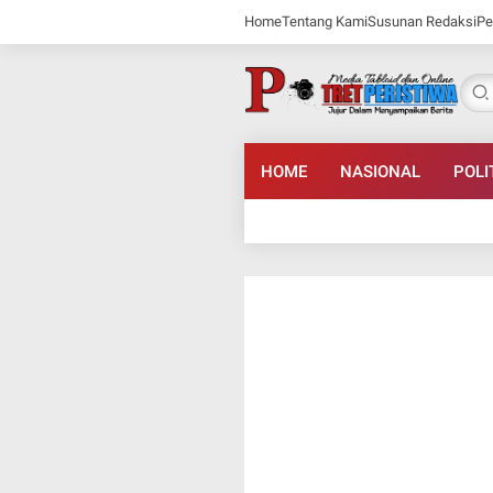
Home
Tentang Kami
Susunan Redaksi
Pe
HOME
NASIONAL
POLI