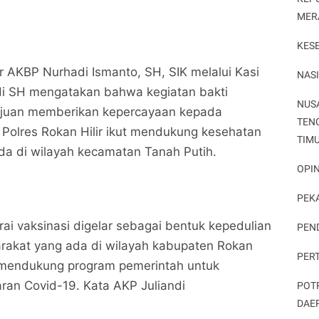
MER
KES
ir AKBP Nurhadi Ismanto, SH, SIK melalui Kasi
NAS
i SH mengatakan bahwa kegiatan bakti
NUS
tujuan memberikan kepercayaan kepada
TEN
Polres Rokan Hilir ikut mendukung kesehatan
TIM
da di wilayah kecamatan Tanah Putih.
OPIN
PEK
ai vaksinasi digelar sebagai bentuk kepedulian
PEN
rakat yang ada di wilayah kabupaten Rokan
PER
a mendukung program pemerintah untuk
an Covid-19. Kata AKP Juliandi
POT
DAE