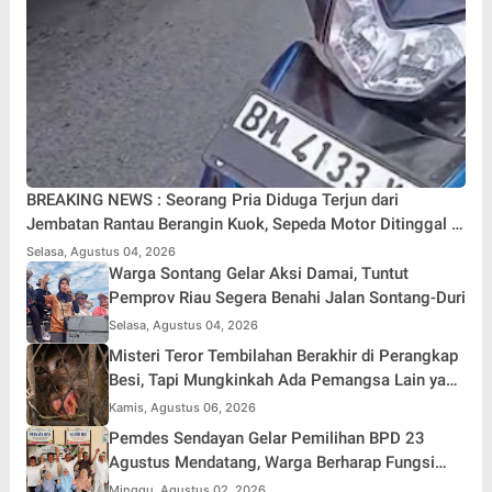
BREAKING NEWS : Seorang Pria Diduga Terjun dari
Jembatan Rantau Berangin Kuok, Sepeda Motor Ditinggal di
Lokasi
Selasa, Agustus 04, 2026
Warga Sontang Gelar Aksi Damai, Tuntut
Pemprov Riau Segera Benahi Jalan Sontang-Duri
Selasa, Agustus 04, 2026
Misteri Teror Tembilahan Berakhir di Perangkap
Besi, Tapi Mungkinkah Ada Pemangsa Lain yang
Masih Mengintai ?
Kamis, Agustus 06, 2026
Pemdes Sendayan Gelar Pemilihan BPD 23
Agustus Mendatang, Warga Berharap Fungsi
Pengawasan Berjalan Maksimal
Minggu, Agustus 02, 2026