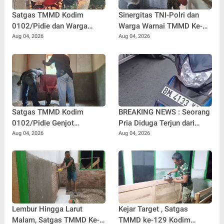
Satgas TMMD Kodim
Sinergitas TNI-Polri dan
0102/Pidie dan Warga
Warga Warnai TMMD Ke-
Kebut Pembangunan MCK,
129 Kodim 0102/Pidie,
Aug 04, 2026
Aug 04, 2026
Hadirkan Sanitasi Layak di
RTLH Nyak Ubit Jadi Wujud
Meunasah Blang Cot
Kepedulian Bersama
Satgas TMMD Kodim
BREAKING NEWS : Seorang
0102/Pidie Genjot
Pria Diduga Terjun dari
Pembangunan RTLH
Jembatan Rantau Berangin
Aug 04, 2026
Aug 04, 2026
Sasaran 2, Progres Capai
Kuok, Sepeda Motor
65 Persen
Ditinggal di Lokasi
Lembur Hingga Larut
Kejar Target , Satgas
Malam, Satgas TMMD Ke-
TMMD ke-129 Kodim