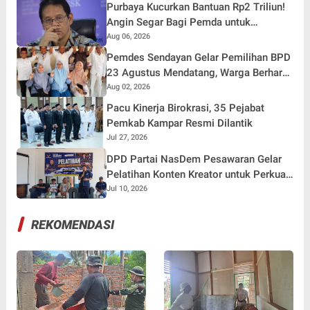
Purbaya Kucurkan Bantuan Rp2 Triliun!
Angin Segar Bagi Pemda untuk
Tuntaskan Tunggakan Gaji Pegawai
Aug 06, 2026
Pemdes Sendayan Gelar Pemilihan BPD
23 Agustus Mendatang, Warga Berharap
Fungsi Pengawasan Berjalan Maksimal
Aug 02, 2026
Pacu Kinerja Birokrasi, 35 Pejabat
Pemkab Kampar Resmi Dilantik
Jul 27, 2026
DPD Partai NasDem Pesawaran Gelar
Pelatihan Konten Kreator untuk Perkuat
Publikasi dan Literasi Digital
Jul 10, 2026
REKOMENDASI