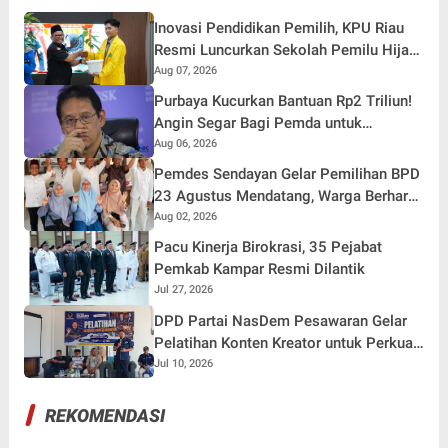
Inovasi Pendidikan Pemilih, KPU Riau
Resmi Luncurkan Sekolah Pemilu Hijau
2026
Aug 07, 2026
Purbaya Kucurkan Bantuan Rp2 Triliun!
Angin Segar Bagi Pemda untuk
Tuntaskan Tunggakan Gaji Pegawai
Aug 06, 2026
Pemdes Sendayan Gelar Pemilihan BPD
23 Agustus Mendatang, Warga Berharap
Fungsi Pengawasan Berjalan Maksimal
Aug 02, 2026
Pacu Kinerja Birokrasi, 35 Pejabat
Pemkab Kampar Resmi Dilantik
Jul 27, 2026
DPD Partai NasDem Pesawaran Gelar
Pelatihan Konten Kreator untuk Perkuat
Publikasi dan Literasi Digital
Jul 10, 2026
REKOMENDASI