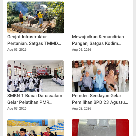
Genjot Infrastruktur
Mewujudkan Kemandirian
Pertanian, Satgas TMMD
Pangan, Satgas Kodim
Ke-129 Kebut Pengecoran
0102/Pidie Bangun
Aug 03, 2026
Aug 03, 2026
Box Culvert Demi
Kandang Ayam Petelur
Kelancaran Akses Petani
untuk Warga
SMKN 1 Bonai Darussalam
Pemdes Sendayan Gelar
Gelar Pelatihan PMR
Pemilihan BPD 23 Agustus
Bersama PMI Rokan Hulu,
Mendatang, Warga
Aug 03, 2026
Aug 02, 2026
Bentuk Generasi Muda
Berharap Fungsi
Berjiwa Kemanusiaan
Pengawasan Berjalan
Maksimal