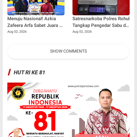
Menuju Nasional! Azkia
Satresnarkoba Polres Rohul
Zafeera Arfa Sabet Juara 1
Tangkap Pengedar Sabu di
Pencak Silat O2SN Tingkat
Ujung Batu, Sita Barang
Aug 02, 2026
Aug 02, 2026
Provinsi Riau
Bukti 3,89 Gram
SHOW COMMENTS
HUT RI KE 81