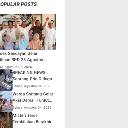
POPULAR POSTS
des Sendayan Gelar
lihan BPD 23 Agustus
atang, Warga Berharap
u, Agustus 02, 2026
si Pengawasan Berjalan
BREAKING NEWS :
simal
Seorang Pria Diduga
Terjun dari Jembatan
Selasa, Agustus 04, 2026
Rantau Berangin Kuok,
Warga Sontang Gelar
Sepeda Motor
Aksi Damai, Tuntut
Ditinggal di Lokasi
Pemprov Riau Segera
Selasa, Agustus 04, 2026
Benahi Jalan Sontang-
Misteri Teror
Duri
Tembilahan Berakhir
di Perangkap Besi,