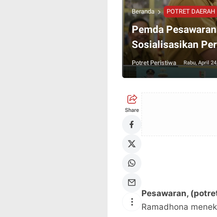
Beranda
POTRET DAERAH
Pemda Pesawaran
Sosialisasikan Pe
Potret Peristiwa
Rabu, April 24
Share
Pesawaran, (potre
Ramadhona menekan