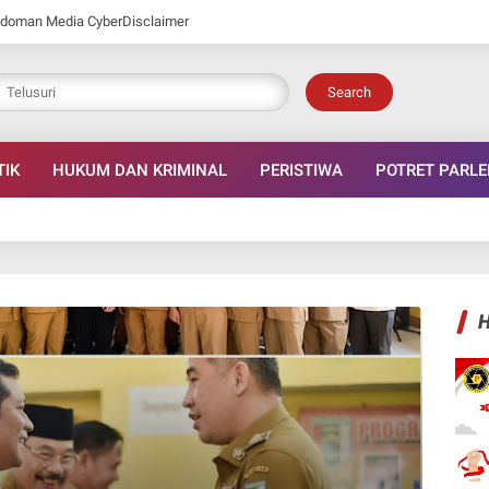
doman Media Cyber
Disclaimer
Search
TIK
HUKUM DAN KRIMINAL
PERISTIWA
POTRET PARL
H