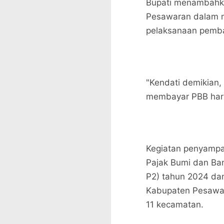
Bupati menambahka
Pesawaran dalam 
pelaksanaan pemb
"Kendati demikian
membayar PBB harus
Kegiatan penyampa
Pajak Bumi dan Ba
P2) tahun 2024 dan
Kabupaten Pesawar
11 kecamatan.