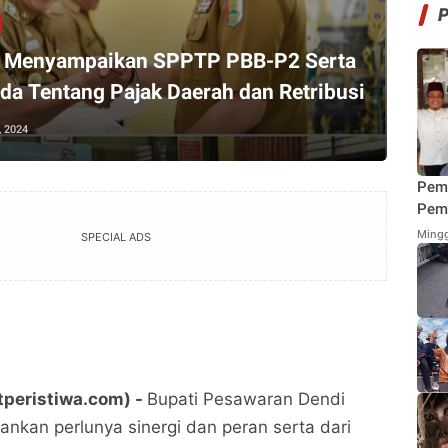
 Menyampaikan SPPTP PBB-P2 Serta
rda Tentang Pajak Daerah dan Retribusi
, 2024
Pem
Pemi
Mend
Mingg
SPECIAL ADS
Fung
Mak
tperistiwa.com) -
Bupati Pesawaran Dendi
kan perlunya sinergi dan peran serta dari