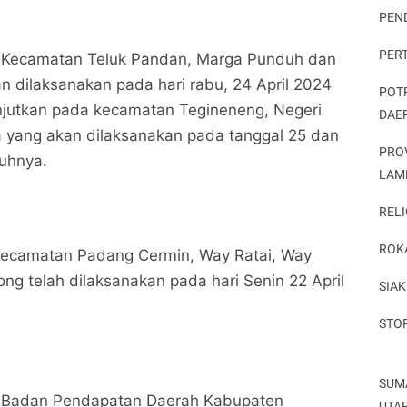
PEN
PER
a Kecamatan Teluk Pandan, Marga Punduh dan
 dilaksanakan pada hari rabu, 24 April 2024
POT
njutkan pada kecamatan Tegineneng, Negeri
DAE
a yang akan dilaksanakan pada tanggal 25 dan
PRO
buhnya.
LAM
RELI
ROK
ecamatan Padang Cermin, Way Ratai, Way
ng telah dilaksanakan pada hari Senin 22 April
SIAK
STO
SUM
 Badan Pendapatan Daerah Kabupaten
UTA