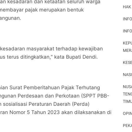
n kesadaran dan ketaatan seluruh warga
HAK
membayar pajak merupakan bentuk
angunan.
INFO
INF
KEP
, kesadaran masyarakat terhadap kewajiban
MER
 terus ditingkatkan," kata Bupati Dendi.
KES
NAS
Pemda Pesawaran Menyampaikan SPPTP PBB-P2
Pemda Pesawaran Menyampaikan SPPTP PBB-P2
NUS
ian Surat Pemberitahuan Pajak Terhutang
Serta Sosialisasikan Perda Tentang Pajak Daerah
Serta Sosialisasikan Perda Tentang Pajak Daerah
TEN
dan Retribusi
Potret Peristiwa
dan Retribusi
Potret Peristiwa
ngunan Perdesaan dan Perkotaan (SPPT PBB-
TIM
 sosialisasi Peraturan Daerah (Perda)
Bagikan ke media lain
Bagikan ke media lain
an Nomor 5 Tahun 2023 akan dilaksanakan di
OPIN
PEK