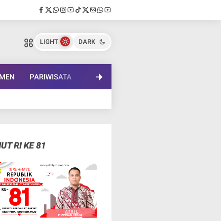
LIGHT
DARK
EMEN
PARIWISATA
PENDIDIKAN
LENSA BUDAYA
IN
UT RI KE 81