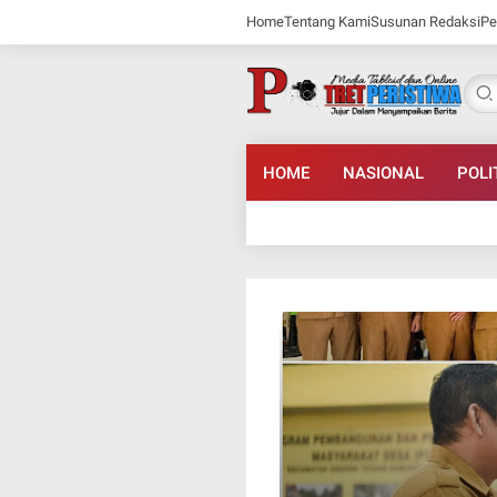
Home
Tentang Kami
Susunan Redaksi
Pe
HOME
NASIONAL
POLI