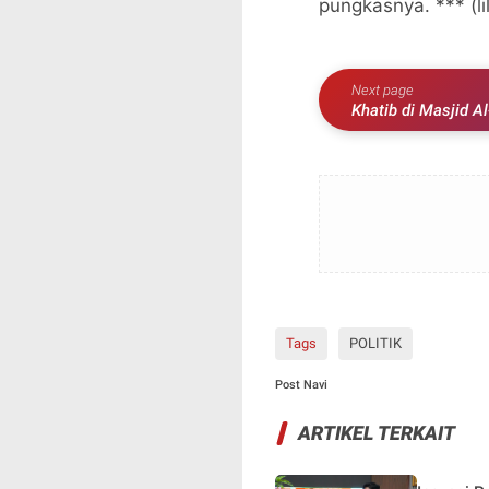
pungkasnya. *** (lil
Next page
Khatib di Masjid A
Kita Pasti Mati !
Tags
POLITIK
Post Navi
ARTIKEL TERKAIT