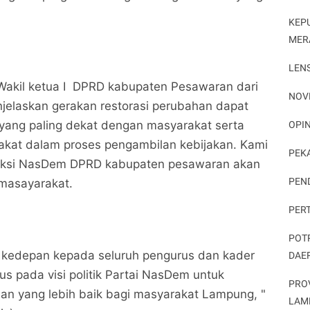
KEP
MER
LEN
 Wakil ketua I DPRD kabupaten Pesawaran dari
NOV
jelaskan gerakan restorasi perubahan dapat
r yang paling dekat dengan masyarakat serta
OPIN
akat dalam proses pengambilan kebijakan. Kami
PEK
raksi NasDem DPRD kabupaten pesawaran akan
PEN
 masayarakat.
PER
POT
r kedepan kepada seluruh pengurus dan kader
DAE
us pada visi politik Partai NasDem untuk
PRO
 yang lebih baik bagi masyarakat Lampung, "
LAM