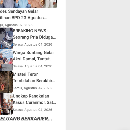
des Sendayan Gelar
lihan BPD 23 Agustus
atang, Warga Berharap
u, Agustus 02, 2026
si Pengawasan Berjalan
BREAKING NEWS :
simal
Seorang Pria Diduga
Terjun dari Jembatan
Selasa, Agustus 04, 2026
Rantau Berangin Kuok,
Warga Sontang Gelar
Sepeda Motor
Aksi Damai, Tuntut
Ditinggal di Lokasi
Pemprov Riau Segera
Selasa, Agustus 04, 2026
Benahi Jalan Sontang-
Misteri Teror
Duri
Tembilahan Berakhir
di Perangkap Besi,
Kamis, Agustus 06, 2026
Tapi Mungkinkah Ada
Ungkap Rangkaian
Pemangsa Lain yang
Kasus Curanmor, Satu
Masih Mengintai ?
Unit Mobil L300 dan 5
Selasa, Agustus 04, 2026
Unit Sepeda Motor
ELUANG BERKARIER...
Dikembalikan