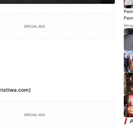
Pem
Pemi
Mend
Mingg
SPECIAL ADS
Fung
Mak
ristiwa.com)
SPECIAL ADS
P