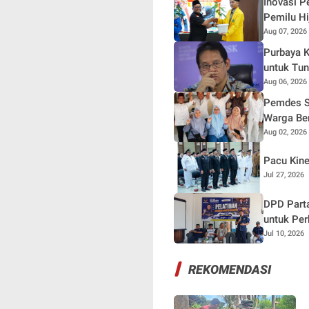
Inovasi P
Pemilu H
Aug 07, 2026
Purbaya K
untuk Tu
Aug 06, 2026
Pemdes S
Warga Be
Aug 02, 2026
Pacu Kine
Jul 27, 2026
DPD Parta
untuk Perk
Jul 10, 2026
REKOMENDASI