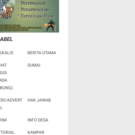
LABEL
GKALIS
BERITA UTAMA
HAT
DUMAI
SUS
ASA
RBUNG)
ERI/ADVERT
HAK JAWAB
AL
RIM
INFO DESA
OTORIAL
KAMPAR