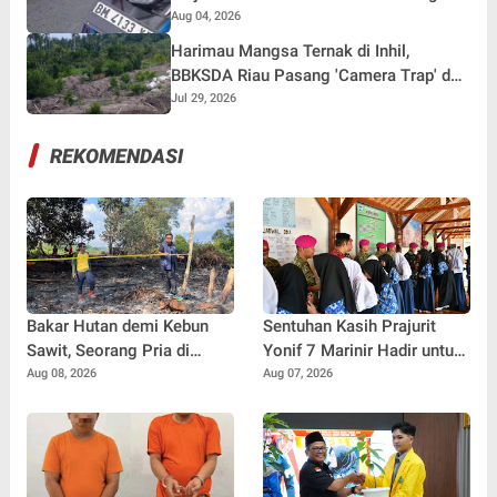
Kuok, Sepeda Motor Ditinggal di Lokasi
Aug 04, 2026
Harimau Mangsa Ternak di Inhil,
BBKSDA Riau Pasang 'Camera Trap' dan
Drone
Jul 29, 2026
REKOMENDASI
Bakar Hutan demi Kebun
Sentuhan Kasih Prajurit
Sawit, Seorang Pria di
Yonif 7 Marinir Hadir untuk
Pelalawan Ditangkap Polisi
Anak-anak Yatim Ponpes
Aug 08, 2026
Aug 07, 2026
Nurul Huda