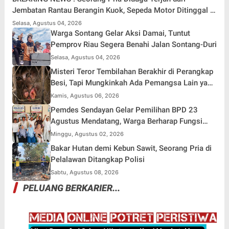
Jembatan Rantau Berangin Kuok, Sepeda Motor Ditinggal di
Lokasi
Selasa, Agustus 04, 2026
Warga Sontang Gelar Aksi Damai, Tuntut
Pemprov Riau Segera Benahi Jalan Sontang-Duri
Selasa, Agustus 04, 2026
Misteri Teror Tembilahan Berakhir di Perangkap
Besi, Tapi Mungkinkah Ada Pemangsa Lain yang
Masih Mengintai ?
Kamis, Agustus 06, 2026
Pemdes Sendayan Gelar Pemilihan BPD 23
Agustus Mendatang, Warga Berharap Fungsi
Pengawasan Berjalan Maksimal
Minggu, Agustus 02, 2026
Bakar Hutan demi Kebun Sawit, Seorang Pria di
Pelalawan Ditangkap Polisi
Sabtu, Agustus 08, 2026
PELUANG BERKARIER...