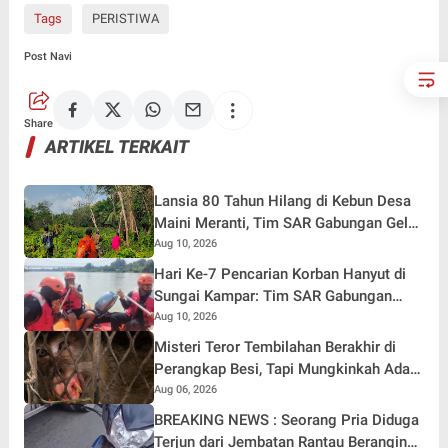
Tags
PERISTIWA
Post Navi
Share
ARTIKEL TERKAIT
Lansia 80 Tahun Hilang di Kebun Desa
Maini Meranti, Tim SAR Gabungan Gelar
Operasi Pencarian
Aug 10, 2026
Hari Ke-7 Pencarian Korban Hanyut di
Sungai Kampar: Tim SAR Gabungan
Sisir Hingga Radius 13 KM
Aug 10, 2026
Misteri Teror Tembilahan Berakhir di
Perangkap Besi, Tapi Mungkinkah Ada
Pemangsa Lain yang Masih Mengintai ?
Aug 06, 2026
BREAKING NEWS : Seorang Pria Diduga
Terjun dari Jembatan Rantau Berangin