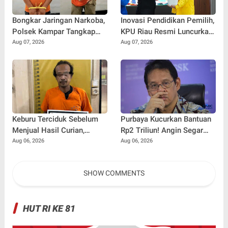
Bongkar Jaringan Narkoba,
Inovasi Pendidikan Pemilih,
Polsek Kampar Tangkap
KPU Riau Resmi Luncurkan
Dua Pengedar serta
Sekolah Pemilu Hijau 2026
Aug 07, 2026
Aug 07, 2026
Amankan Sabu dan Ekstasi
Keburu Terciduk Sebelum
Purbaya Kucurkan Bantuan
Menjual Hasil Curian,
Rp2 Triliun! Angin Segar
Maling Kantor Balai
Bagi Pemda untuk
Aug 06, 2026
Aug 06, 2026
Penyuluhan Kampar
Tuntaskan Tunggakan Gaji
Diringkus
Pegawai
SHOW COMMENTS
HUT RI KE 81