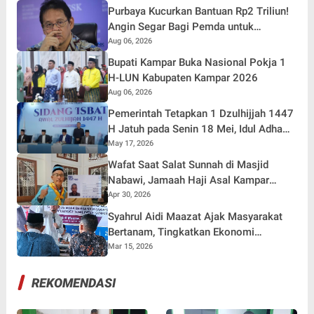
Purbaya Kucurkan Bantuan Rp2 Triliun!
Angin Segar Bagi Pemda untuk
Tuntaskan Tunggakan Gaji Pegawai
Aug 06, 2026
Bupati Kampar Buka Nasional Pokja 1
H-LUN Kabupaten Kampar 2026
Aug 06, 2026
Pemerintah Tetapkan 1 Dzulhijjah 1447
H Jatuh pada Senin 18 Mei, Idul Adha
27 Mei 2026
May 17, 2026
Wafat Saat Salat Sunnah di Masjid
Nabawi, Jamaah Haji Asal Kampar
Berpulang ke Rahmatullah
Apr 30, 2026
Syahrul Aidi Maazat Ajak Masyarakat
Bertanam, Tingkatkan Ekonomi
Sekaligus Jalankan Perintah Rasul
Mar 15, 2026
REKOMENDASI