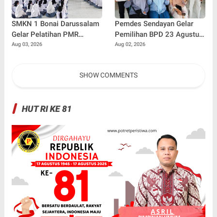
SMKN 1 Bonai Darussalam
Pemdes Sendayan Gelar
Gelar Pelatihan PMR
Pemilihan BPD 23 Agustus
Bersama PMI Rokan Hulu,
Mendatang, Warga
Aug 03, 2026
Aug 02, 2026
Bentuk Generasi Muda
Berharap Fungsi
Berjiwa Kemanusiaan
Pengawasan Berjalan
SHOW COMMENTS
Maksimal
HUT RI KE 81