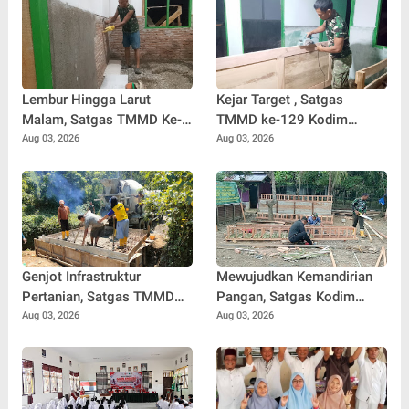
Lembur Hingga Larut
Kejar Target , Satgas
Malam, Satgas TMMD Ke-
TMMD ke-129 Kodim
129 Kebut Penyelesaian
0102/Pidie Lembur Pasang
Aug 03, 2026
Aug 03, 2026
RTLH Milik Umar Amin
Pintu RTLH Hingga Malam
Hari
Genjot Infrastruktur
Mewujudkan Kemandirian
Pertanian, Satgas TMMD
Pangan, Satgas Kodim
Ke-129 Kebut Pengecoran
0102/Pidie Bangun
Aug 03, 2026
Aug 03, 2026
Box Culvert Demi
Kandang Ayam Petelur
Kelancaran Akses Petani
untuk Warga