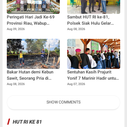
Peringati Hari Jadi Ke-69
Sambut HUT RI ke-81,
Provinsi Riau, Wabup
Polsek Siak Hulu Gelar
Syafaruddin Poti
Pasar Murah di Desa Baru
Aug 09, 2026
Aug 08, 2026
Sampaikan Pesan
Penguatan
Bakar Hutan demi Kebun
Sentuhan Kasih Prajurit
Sawit, Seorang Pria di
Yonif 7 Marinir Hadir untuk
Pelalawan Ditangkap Polisi
Anak-anak Yatim Ponpes
Aug 08, 2026
Aug 07, 2026
Nurul Huda
SHOW COMMENTS
HUT RI KE 81