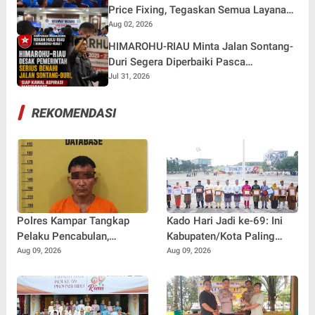
Price Fixing, Tegaskan Semua Layanan
Gratis
Aug 02, 2026
HIMAROHU-RIAU Minta Jalan Sontang-
Duri Segera Diperbaiki Pasca
Meninggalnya Anak 9 Tahun
Jul 31, 2026
REKOMENDASI
Polres Kampar Tangkap
Kado Hari Jadi ke-69: Ini
Pelaku Pencabulan,
Kabupaten/Kota Paling
Sebelumnya Korban di Beri
Berprestasi di Riau Tahun
Aug 09, 2026
Aug 09, 2026
Pil Ekstasi
2026