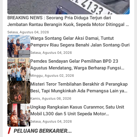
BREAKING NEWS : Seorang Pria Diduga Terjun dari
Jembatan Rantau Berangin Kuok, Sepeda Motor Ditinggal di
Lokasi
Selasa, Agustus 04, 2026
Warga Sontang Gelar Aksi Damai, Tuntut
Pemprov Riau Segera Benahi Jalan Sontang-Duri
Selasa, Agustus 04, 2026
Pemdes Sendayan Gelar Pemilihan BPD 23
Agustus Mendatang, Warga Berharap Fungsi
Pengawasan Berjalan Maksimal
Minggu, Agustus 02, 2026
Misteri Teror Tembilahan Berakhir di Perangkap
Besi, Tapi Mungkinkah Ada Pemangsa Lain yang
Masih Mengintai ?
Kamis, Agustus 06, 2026
Ungkap Rangkaian Kasus Curanmor, Satu Unit
Mobil L300 dan 5 Unit Sepeda Motor
Dikembalikan
Selasa, Agustus 04, 2026
PELUANG BERKARIER...