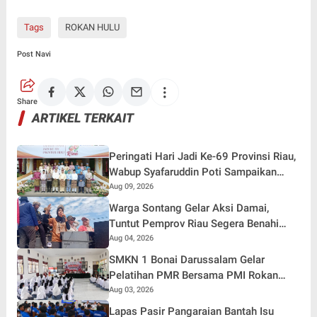
Tags
ROKAN HULU
Post Navi
Share
ARTIKEL TERKAIT
Peringati Hari Jadi Ke-69 Provinsi Riau,
Wabup Syafaruddin Poti Sampaikan
Pesan Penguatan
Aug 09, 2026
Warga Sontang Gelar Aksi Damai,
Tuntut Pemprov Riau Segera Benahi
Jalan Sontang-Duri
Aug 04, 2026
SMKN 1 Bonai Darussalam Gelar
Pelatihan PMR Bersama PMI Rokan
Hulu, Bentuk Generasi Muda Berjiwa
Aug 03, 2026
Kemanusiaan
Lapas Pasir Pangaraian Bantah Isu