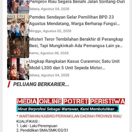
Pemprov Riau Segera Benahi Jalan Sontang-Duri
Selasa, Agustus 04, 2026
Pemdes Sendayan Gelar Pemilihan BPD 23
Agustus Mendatang, Warga Berharap Fungsi
Pengawasan Berjalan Maksimal
Minggu, Agustus 02, 2026
Misteri Teror Tembilahan Berakhir di Perangkap
Besi, Tapi Mungkinkah Ada Pemangsa Lain yang
Masih Mengintai ?
Kamis, Agustus 06, 2026
Ungkap Rangkaian Kasus Curanmor, Satu Unit
Mobil L300 dan 5 Unit Sepeda Motor
Dikembalikan
Selasa, Agustus 04, 2026
PELUANG BERKARIER...