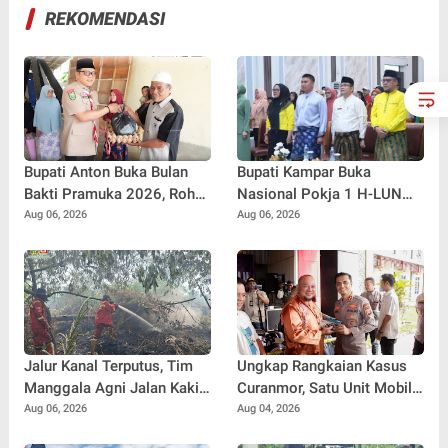
REKOMENDASI
Bupati Anton Buka Bulan
Bupati Kampar Buka
Bakti Pramuka 2026, Rohul
Nasional Pokja 1 H-LUN
Lepas 48 Kontingen
Kabupaten Kampar 2026
Aug 06, 2026
Aug 06, 2026
Jambore Nasional
Jalur Kanal Terputus, Tim
Ungkap Rangkaian Kasus
Manggala Agni Jalan Kaki
Curanmor, Satu Unit Mobil
2 Km Padamkan Karhutla
L300 dan 5 Unit Sepeda
Aug 06, 2026
Aug 04, 2026
Motor Dikembalikan