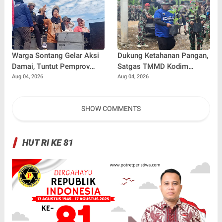
Warga Sontang Gelar Aksi
Dukung Ketahanan Pangan,
Damai, Tuntut Pemprov
Satgas TMMD Kodim
Riau Segera Benahi Jalan
0102/Pidie Siapkan Bibit
Aug 04, 2026
Aug 04, 2026
Sontang-Duri
Sayuran untuk Penerima
Manfaat RTLH
SHOW COMMENTS
HUT RI KE 81