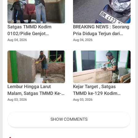
Satgas TMMD Kodim
BREAKING NEWS : Seorang
0102/Pidie Genjot
Pria Diduga Terjun dari
Pembangunan RTLH
Jembatan Rantau Berangin
Aug 04, 2026
Aug 04, 2026
Sasaran 2, Progres Capai
Kuok, Sepeda Motor
65 Persen
Ditinggal di Lokasi
Lembur Hingga Larut
Kejar Target , Satgas
Malam, Satgas TMMD Ke-
TMMD ke-129 Kodim
129 Kebut Penyelesaian
0102/Pidie Lembur Pasang
Aug 03, 2026
Aug 03, 2026
RTLH Milik Umar Amin
Pintu RTLH Hingga Malam
Hari
SHOW COMMENTS