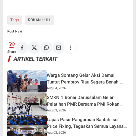
Tags
ROKAN HULU
Post Navi
Share
ARTIKEL TERKAIT
Warga Sontang Gelar Aksi Damai,
Tuntut Pemprov Riau Segera Benahi
Jalan Sontang-Duri
Aug 04, 2026
SMKN 1 Bonai Darussalam Gelar
Pelatihan PMR Bersama PMI Rokan
Hulu, Bentuk Generasi Muda Berjiwa
Aug 03, 2026
Kemanusiaan
Lapas Pasir Pangaraian Bantah Isu
Price Fixing, Tegaskan Semua Layanan
Gratis
Aug 02, 2026