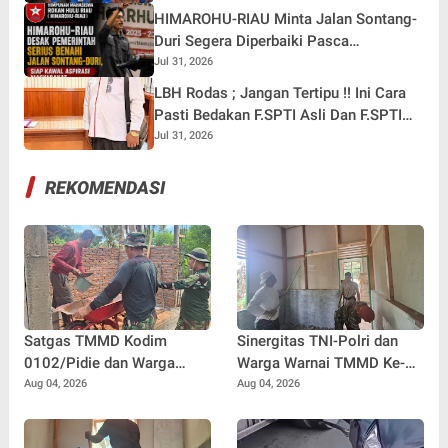
HIMAROHU-RIAU Minta Jalan Sontang-
Duri Segera Diperbaiki Pasca
Meninggalnya Anak 9 Tahun
Jul 31, 2026
LBH Rodas ; Jangan Tertipu !! Ini Cara
Pasti Bedakan F.SPTI Asli Dan F.SPTI
Yang Abal -Abal
Jul 31, 2026
REKOMENDASI
Satgas TMMD Kodim
Sinergitas TNI-Polri dan
0102/Pidie dan Warga
Warga Warnai TMMD Ke-
Kebut Pembangunan MCK,
129 Kodim 0102/Pidie,
Aug 04, 2026
Aug 04, 2026
Hadirkan Sanitasi Layak di
RTLH Nyak Ubit Jadi Wujud
Meunasah Blang Cot
Kepedulian Bersama