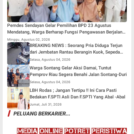
Pemdes Sendayan Gelar Pemilihan BPD 23 Agustus
Mendatang, Warga Berharap Fungsi Pengawasan Berjalan
Maksimal
Minggu, Agustus 02, 2026
BREAKING NEWS : Seorang Pria Diduga Terjun
dari Jembatan Rantau Berangin Kuok, Sepeda
Motor Ditinggal di Lokasi
Selasa, Agustus 04, 2026
Warga Sontang Gelar Aksi Damai, Tuntut
Pemprov Riau Segera Benahi Jalan Sontang-Duri
Selasa, Agustus 04, 2026
LBH Rodas ; Jangan Tertipu !! Ini Cara Pasti
Bedakan F.SPTI Asli Dan F.SPTI Yang Abal -Abal
Jumat, Juli 31, 2026
PELUANG BERKARIER...