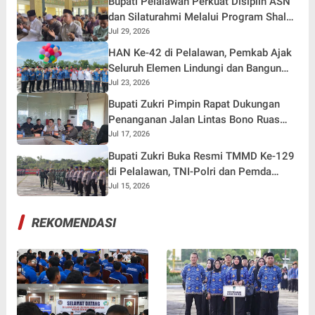
Bupati Pelalawan Perkuat Disiplin ASN
dan Silaturahmi Melalui Program Shalat
Berjemaah
Jul 29, 2026
HAN Ke-42 di Pelalawan, Pemkab Ajak
Seluruh Elemen Lindungi dan Bangun
Masa Depan Anak
Jul 23, 2026
Bupati Zukri Pimpin Rapat Dukungan
Penanganan Jalan Lintas Bono Ruas
Sebekek–Segamai
Jul 17, 2026
Bupati Zukri Buka Resmi TMMD Ke-129
di Pelalawan, TNI-Polri dan Pemda
Bersinergi Bangun Desa
Jul 15, 2026
REKOMENDASI