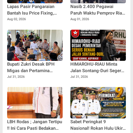
Lapas Pasir Pangaraian
Nasib 2.400 Pegawai
Bantah Isu Price Fixing,
Paruh Waktu Pemprov Riau
Tegaskan Semua Layanan
Masih 'Gantung', Kapan
Aug 02, 2026
Aug 01, 2026
Gratis
Status Penuh Waktu
Dikabulkan?
Bupati Zukri Desak BPH
HIMAROHU-RIAU Minta
Migas dan Pertamina
Jalan Sontang-Duri Segera
Segera Buka Penyaluran
Diperbaiki Pasca
Jul 31, 2026
Jul 31, 2026
BBM untuk Kuala Kampar
Meninggalnya Anak 9
Tahun
LBH Rodas ; Jangan Tertipu
Sabet Peringkat 9
!! Ini Cara Pasti Bedakan
Nasional! Rokan Hulu Ukir