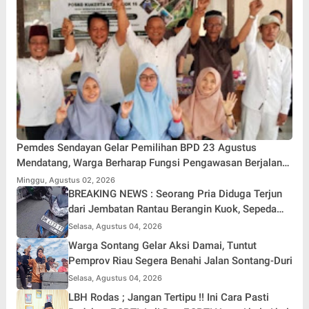
Pemdes Sendayan Gelar Pemilihan BPD 23 Agustus
Mendatang, Warga Berharap Fungsi Pengawasan Berjalan
Maksimal
Minggu, Agustus 02, 2026
BREAKING NEWS : Seorang Pria Diduga Terjun
dari Jembatan Rantau Berangin Kuok, Sepeda
Motor Ditinggal di Lokasi
Selasa, Agustus 04, 2026
Warga Sontang Gelar Aksi Damai, Tuntut
Pemprov Riau Segera Benahi Jalan Sontang-Duri
Selasa, Agustus 04, 2026
LBH Rodas ; Jangan Tertipu !! Ini Cara Pasti