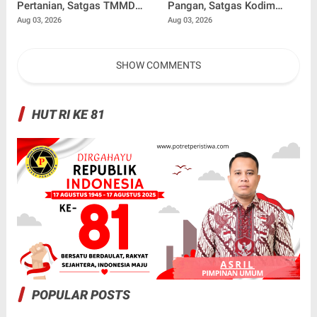
Pertanian, Satgas TMMD
Pangan, Satgas Kodim
Ke-129 Kebut Pengecoran
0102/Pidie Bangun
Aug 03, 2026
Aug 03, 2026
Box Culvert Demi
Kandang Ayam Petelur
Kelancaran Akses Petani
untuk Warga
SHOW COMMENTS
HUT RI KE 81
POPULAR POSTS