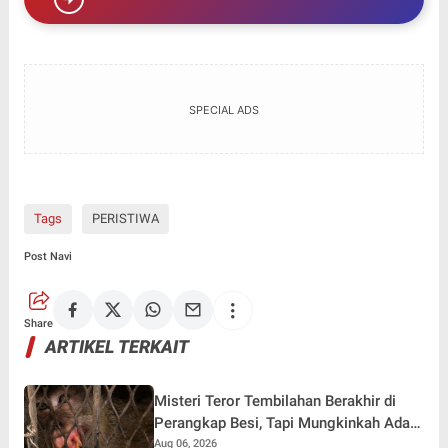
SPECIAL ADS
Tags
PERISTIWA
Post Navi
Share
ARTIKEL TERKAIT
Misteri Teror Tembilahan Berakhir di
Perangkap Besi, Tapi Mungkinkah Ada
Pemangsa Lain yang Masih Mengintai ?
Aug 06, 2026