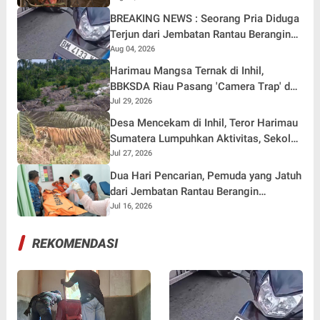
BREAKING NEWS : Seorang Pria Diduga
Terjun dari Jembatan Rantau Berangin
Kuok, Sepeda Motor Ditinggal di Lokasi
Aug 04, 2026
Harimau Mangsa Ternak di Inhil,
BBKSDA Riau Pasang 'Camera Trap' dan
Drone
Jul 29, 2026
Desa Mencekam di Inhil, Teror Harimau
Sumatera Lumpuhkan Aktivitas, Sekolah
Dialihkan Online
Jul 27, 2026
Dua Hari Pencarian, Pemuda yang Jatuh
dari Jembatan Rantau Berangin
Ditemukan
Jul 16, 2026
REKOMENDASI