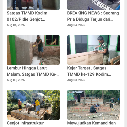
Satgas TMMD Kodim
BREAKING NEWS : Seorang
0102/Pidie Genjot
Pria Diduga Terjun dari
Pembangunan RTLH
Jembatan Rantau Berangin
Aug 04, 2026
Aug 04, 2026
Sasaran 2, Progres Capai
Kuok, Sepeda Motor
65 Persen
Ditinggal di Lokasi
Lembur Hingga Larut
Kejar Target , Satgas
Malam, Satgas TMMD Ke-
TMMD ke-129 Kodim
129 Kebut Penyelesaian
0102/Pidie Lembur Pasang
Aug 03, 2026
Aug 03, 2026
RTLH Milik Umar Amin
Pintu RTLH Hingga Malam
Hari
Genjot Infrastruktur
Mewujudkan Kemandirian