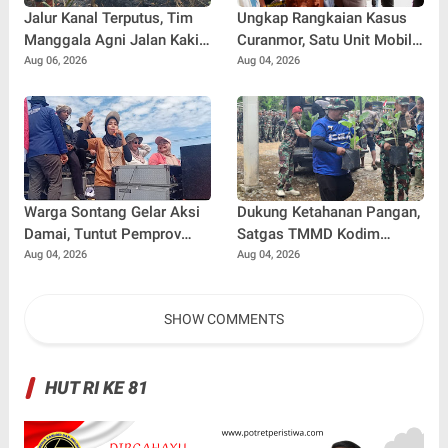
Jalur Kanal Terputus, Tim
Ungkap Rangkaian Kasus
Manggala Agni Jalan Kaki
Curanmor, Satu Unit Mobil
2 Km Padamkan Karhutla
L300 dan 5 Unit Sepeda
Aug 06, 2026
Aug 04, 2026
Motor Dikembalikan
Warga Sontang Gelar Aksi
Dukung Ketahanan Pangan,
Damai, Tuntut Pemprov
Satgas TMMD Kodim
Riau Segera Benahi Jalan
0102/Pidie Siapkan Bibit
Aug 04, 2026
Aug 04, 2026
Sontang-Duri
Sayuran untuk Penerima
Manfaat RTLH
SHOW COMMENTS
HUT RI KE 81