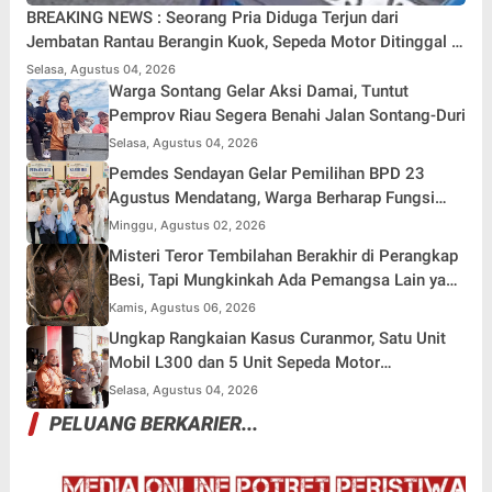
BREAKING NEWS : Seorang Pria Diduga Terjun dari
Jembatan Rantau Berangin Kuok, Sepeda Motor Ditinggal di
Lokasi
Selasa, Agustus 04, 2026
Warga Sontang Gelar Aksi Damai, Tuntut
Pemprov Riau Segera Benahi Jalan Sontang-Duri
Selasa, Agustus 04, 2026
Pemdes Sendayan Gelar Pemilihan BPD 23
Agustus Mendatang, Warga Berharap Fungsi
Pengawasan Berjalan Maksimal
Minggu, Agustus 02, 2026
Misteri Teror Tembilahan Berakhir di Perangkap
Besi, Tapi Mungkinkah Ada Pemangsa Lain yang
Masih Mengintai ?
Kamis, Agustus 06, 2026
Ungkap Rangkaian Kasus Curanmor, Satu Unit
Mobil L300 dan 5 Unit Sepeda Motor
Dikembalikan
Selasa, Agustus 04, 2026
PELUANG BERKARIER...