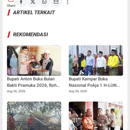
Share
ARTIKEL TERKAIT
REKOMENDASI
Bupati Anton Buka Bulan
Bupati Kampar Buka
Bakti Pramuka 2026, Rohul
Nasional Pokja 1 H-LUN
Lepas 48 Kontingen
Kabupaten Kampar 2026
Aug 06, 2026
Aug 06, 2026
Jambore Nasional