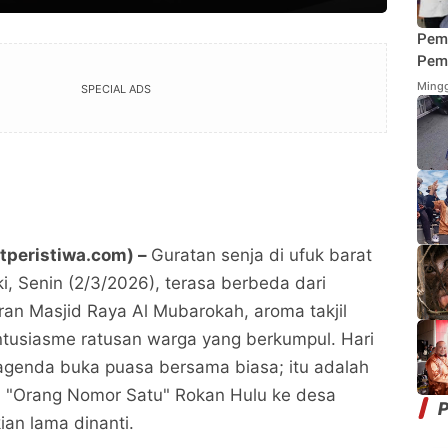
Pem
Pemi
Mend
Mingg
SPECIAL ADS
Fung
Mak
etperistiwa.com) –
Guratan senja di ufuk barat
, Senin (2/3/2026), terasa berbeda dari
aran Masjid Raya Al Mubarokah, aroma takjil
tusiasme ratusan warga yang berkumpul. Hari
agenda buka puasa bersama biasa; itu adalah
"Orang Nomor Satu" Rokan Hulu ke desa
P
ian lama dinanti.