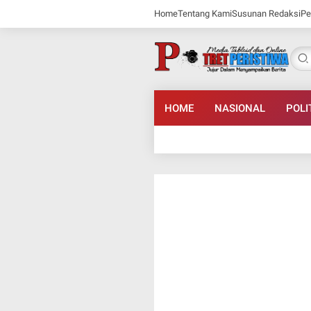
Home
Tentang Kami
Susunan Redaksi
Pe
HOME
NASIONAL
POLI