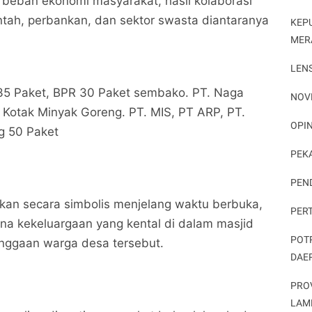
beban ekonomi masyarakat, hasil kolaborasi
ntah, perbankan, dan sektor swasta diantaranya
KEP
MER
LEN
 35 Paket, BPR 30 Paket sembako. PT. Naga
NOV
Kotak Minyak Goreng. PT. MIS, PT ARP, PT.
OPIN
g 50 Paket
PEK
PEN
hkan secara simbolis menjelang waktu berbuka,
PER
a kekeluargaan yang kental di dalam masjid
POT
nggaan warga desa tersebut.
DAE
PRO
LAM