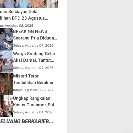
des Sendayan Gelar
lihan BPD 23 Agustus
atang, Warga Berharap
u, Agustus 02, 2026
si Pengawasan Berjalan
BREAKING NEWS :
simal
Seorang Pria Diduga
Terjun dari Jembatan
Selasa, Agustus 04, 2026
Rantau Berangin Kuok,
Warga Sontang Gelar
Sepeda Motor
Aksi Damai, Tuntut
Ditinggal di Lokasi
Pemprov Riau Segera
Selasa, Agustus 04, 2026
Benahi Jalan Sontang-
Misteri Teror
Duri
Tembilahan Berakhir
di Perangkap Besi,
Kamis, Agustus 06, 2026
Tapi Mungkinkah Ada
Ungkap Rangkaian
Pemangsa Lain yang
Kasus Curanmor, Satu
Masih Mengintai ?
Unit Mobil L300 dan 5
Selasa, Agustus 04, 2026
Unit Sepeda Motor
ELUANG BERKARIER...
Dikembalikan