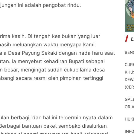
jungan ini adalah pengobat rindu.
rima kasih. Di tengah kesibukan yang luar
 masih meluangkan waktu menyapa kami
BEN
pala Desa Payung Sekaki dengan nada haru saat
an. Ia menyebut kehadiran Bupati sebagai
CUR
 besar, mengingat sudah cukup lama desa
KHU
bangi secara resmi oleh pimpinan tertinggi
DEW
Safari Ramadan ke Empat Pemda Rohul, Saat
Safari Ramadan ke Empat Pemda Rohul, Saat
(CE
Penantian Panjang Masyarakat Dijawab Bupati
Penantian Panjang Masyarakat Dijawab Bupati
Anton
Potret Peristiwa
Anton
Potret Peristiwa
GAL
ORI
Bagikan ke media lain
Bagikan ke media lain
lan berbagi, dan hal ini tercermin nyata dalam
HUK
 Berbagai bantuan paket sembako disalurkan
INF