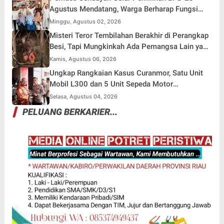
Agustus Mendatang, Warga Berharap Fungsi
Pengawasan Berjalan Maksimal
Minggu, Agustus 02, 2026
Misteri Teror Tembilahan Berakhir di Perangkap
Besi, Tapi Mungkinkah Ada Pemangsa Lain yang
Masih Mengintai ?
Kamis, Agustus 06, 2026
Ungkap Rangkaian Kasus Curanmor, Satu Unit
Mobil L300 dan 5 Unit Sepeda Motor
Dikembalikan
Selasa, Agustus 04, 2026
PELUANG BERKARIER...