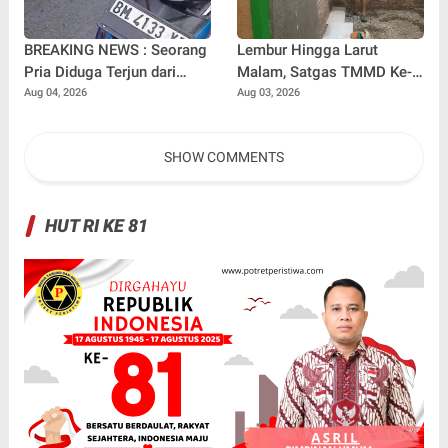
BREAKING NEWS : Seorang
Lembur Hingga Larut
Pria Diduga Terjun dari
Malam, Satgas TMMD Ke-
Jembatan Rantau Berangin
129 Kebut Penyelesaian
Aug 04, 2026
Aug 03, 2026
Kuok, Sepeda Motor
RTLH Milik Umar Amin
Ditinggal di Lokasi
SHOW COMMENTS
HUT RI KE 81