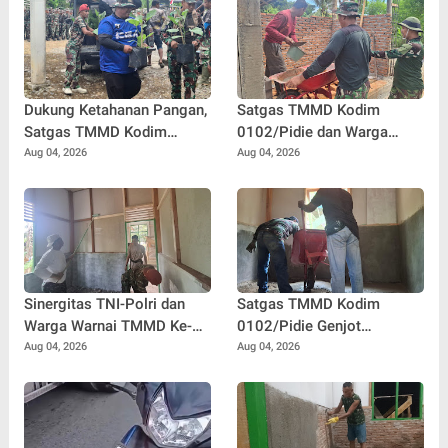
Dukung Ketahanan Pangan,
Satgas TMMD Kodim
Satgas TMMD Kodim
0102/Pidie dan Warga
0102/Pidie Siapkan Bibit
Kebut Pembangunan MCK,
Aug 04, 2026
Aug 04, 2026
Sayuran untuk Penerima
Hadirkan Sanitasi Layak di
Manfaat RTLH
Meunasah Blang Cot
Sinergitas TNI-Polri dan
Satgas TMMD Kodim
Warga Warnai TMMD Ke-
0102/Pidie Genjot
129 Kodim 0102/Pidie,
Pembangunan RTLH
Aug 04, 2026
Aug 04, 2026
RTLH Nyak Ubit Jadi Wujud
Sasaran 2, Progres Capai
Kepedulian Bersama
65 Persen