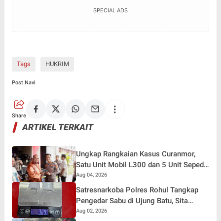
SPECIAL ADS
Tags
HUKRIM
Post Navi
Share
ARTIKEL TERKAIT
Ungkap Rangkaian Kasus Curanmor,
Satu Unit Mobil L300 dan 5 Unit Sepeda
Motor Dikembalikan
Aug 04, 2026
Satresnarkoba Polres Rohul Tangkap
Pengedar Sabu di Ujung Batu, Sita
Barang Bukti 3,89 Gram
Aug 02, 2026