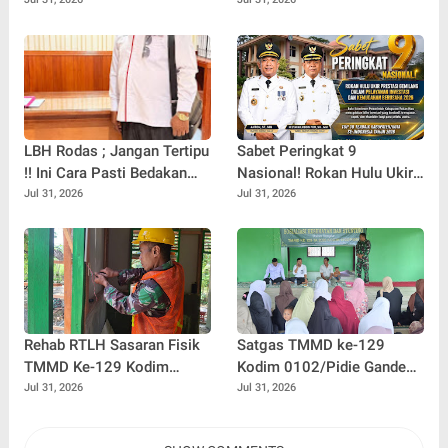
Segera Buka Penyaluran
Diperbaiki Pasca
BBM untuk Kuala Kampar
Meninggalnya Anak 9
Tahun
LBH Rodas ; Jangan Tertipu
Sabet Peringkat 9
!! Ini Cara Pasti Bedakan
Nasional! Rokan Hulu Ukir
F.SPTI Asli Dan F.SPTI Yang
Prestasi Gemilang dalam
Jul 31, 2026
Jul 31, 2026
Abal -Abal
Pelayanan Investasi dan
Kemudahan Berusaha 2026
Rehab RTLH Sasaran Fisik
Satgas TMMD ke-129
TMMD Ke-129 Kodim
Kodim 0102/Pidie Gandeng
0102/Pidie Berlanjut,
Dinas Sosial Edukasi Warga
Jul 31, 2026
Jul 31, 2026
Instalasi Listrik Mulai
Cegah Stunting
Dipasang