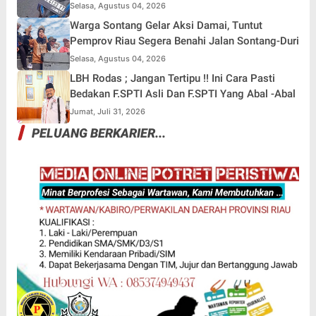
Motor Ditinggal di Lokasi
Selasa, Agustus 04, 2026
Warga Sontang Gelar Aksi Damai, Tuntut
Pemprov Riau Segera Benahi Jalan Sontang-Duri
Selasa, Agustus 04, 2026
LBH Rodas ; Jangan Tertipu !! Ini Cara Pasti
Bedakan F.SPTI Asli Dan F.SPTI Yang Abal -Abal
Jumat, Juli 31, 2026
PELUANG BERKARIER...