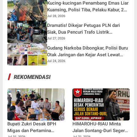
Kucing-kucingan Penambang Emas Liar
Kuansing, Polisi Tiba, Pelaku Kabur, 2
Rakit Dompeng Ludes Dibakar
Jul 28, 2026
Dramatis! Dikejar Petugas PLN dari
Siak, Dua Pencuri Trafo Listrik
Tertangkap Warga di Pekanbaru
Jul 27, 2026
Gudang Narkoba Dibongkar, Polisi Buru
Otak Jaringan dan Kejar Aset Lewat
TPPU
Jul 24, 2026
REKOMENDASI
Bupati Zukri Desak BPH
HIMAROHU-RIAU Minta
Migas dan Pertamina
Jalan Sontang-Duri Segera
Jul 31, 2026
Jul 31, 2026