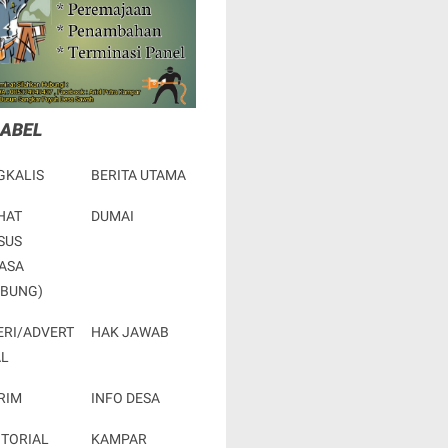
LABEL
GKALIS
BERITA UTAMA
HAT
DUMAI
SUS
ASA
RBUNG)
ERI/ADVERT
HAK JAWAB
AL
RIM
INFO DESA
OTORIAL
KAMPAR