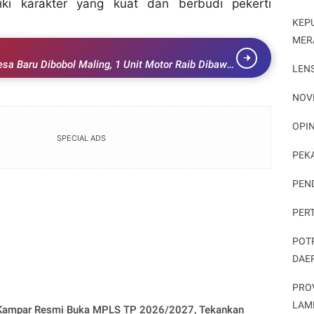
liki karakter yang kuat dan berbudi pekerti
KEP
MER
sa Baru Dibobol Maling, 1 Unit Motor Raib Dibawa
LEN
NOV
OPIN
SPECIAL ADS
PEK
PEN
PER
POT
DAE
PRO
LAM
ampar Resmi Buka MPLS TP 2026/2027, Tekankan