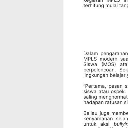
kegiatan MPLS in
terhitung mulai ta
Dalam pengarahan
MPLS modern saat
Siswa (MOS) ata
perpeloncoan. Se
lingkungan belajar 
”Pertama, pesan s
siswa atau ospek. 
saling menghormati
hadapan ratusan s
Beliau juga membe
kenyamanan selam
untuk aksi
bullyi