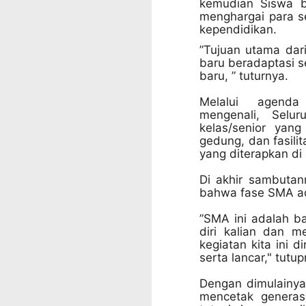
kemudian
Siswa b
menghargai para s
kependidikan.
”Tujuan utama dar
baru beradaptasi s
baru, ” tuturnya.
Melalui agenda
mengenali,
Selu
kelas/senior yan
gedung, dan fasili
yang diterapkan d
Di akhir sambutan
bahwa fase SMA ad
”SMA ini adalah ba
diri kalian dan 
kegiatan kita ini 
serta lancar," tutup
Dengan dimulainy
mencetak generas