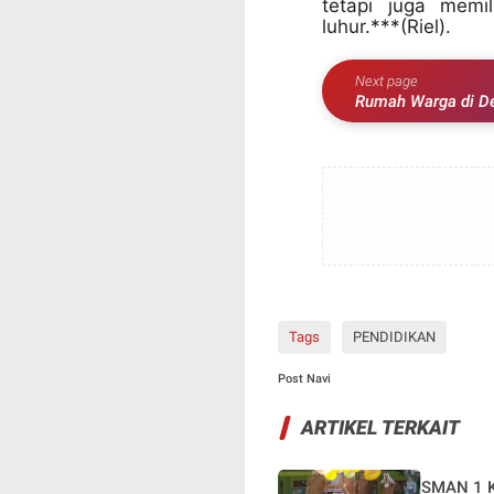
tetapi juga memi
luhur.***(Riel).
Next page
Rumah Warga di De
Kabur
Tags
PENDIDIKAN
Post Navi
ARTIKEL TERKAIT
SMAN 1 K