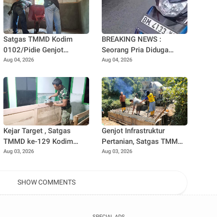
Satgas TMMD Kodim
BREAKING NEWS :
0102/Pidie Genjot
Seorang Pria Diduga
Pembangunan RTLH
Terjun dari Jembatan
Aug 04, 2026
Aug 04, 2026
Sasaran 2, Progres Capai
Rantau Berangin Kuok,
65 Persen
Sepeda Motor Ditinggal di
Lokasi
Kejar Target , Satgas
Genjot Infrastruktur
TMMD ke-129 Kodim
Pertanian, Satgas TMMD
0102/Pidie Lembur
Ke-129 Kebut Pengecoran
Aug 03, 2026
Aug 03, 2026
Pasang Pintu RTLH
Box Culvert Demi
Hingga Malam Hari
Kelancaran Akses Petani
SHOW COMMENTS
SPECIAL ADS