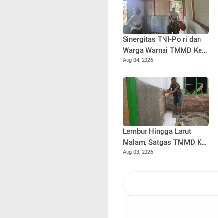
Sinergitas TNI-Polri dan
Warga Warnai TMMD Ke-
129 Kodim 0102/Pidie,
Aug 04, 2026
RTLH Nyak Ubit Jadi
Wujud Kepedulian
Bersama
Lembur Hingga Larut
Malam, Satgas TMMD Ke-
129 Kebut Penyelesaian
Aug 03, 2026
RTLH Milik Umar Amin