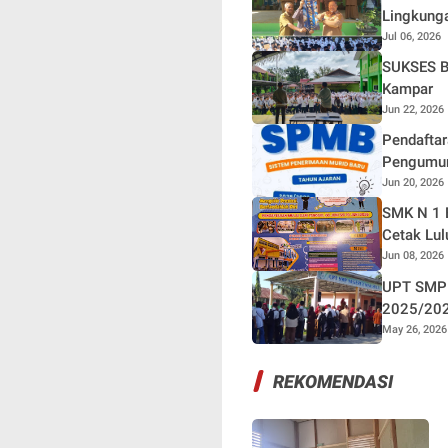
Lingkunga
Jul 06, 2026
SUKSES B
Kampar
Jun 22, 2026
Pendafta
Pengumum
Jun 20, 2026
SMK N 1 
Cetak Lul
Jun 08, 2026
UPT SMPN
2025/20
May 26, 2026
REKOMENDASI