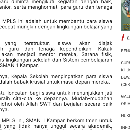
aru diminta mengikuti kegiatan dengan baik,
enior, serta menghormati para guru dan tenaga
i MPLS ini adalah untuk membantu para siswa
ecepat mungkin dengan lingkungan belajar yang
SMAN 1 Kampar Resmi Buka MPLS TP 2026/2027,
SMAN 1 Kampar Resmi Buka MPLS TP 2026/2027,
 yang terstruktur, siswa akan diajak
Tekankan Lingkungan Belajar yang Damai
Tekankan Lingkungan Belajar yang Damai
ruh guru dan tenaga kependidikan,
Kakak
BEN
Potret Peristiwa
Potret Peristiwa
g akan menjadi mentor mereka,
Sarana fisik,
tas lingkungan sekolah dan
Sistem pembelajaran
CUR
Bagikan ke media lain
Bagikan ke media lain
i SMAN 1 Kampar.
KHU
nya, Kepala Sekolah mengingatkan para siswa
DEW
alah babak krusial untuk masa depan mereka.
(CE
tu loncatan bagi siswa untuk menunjukkan jati
GAL
meraih cita-cita ke depannya. Mudah-mudahan
diridhoi oleh Allah SWT dan berjalan secara baik
ORI
nya.
HUK
a MPLS ini, SMAN 1 Kampar berkomitmen untuk
i yang tidak hanya unggul secara akademik,
INF