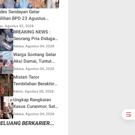
des Sendayan Gelar
lihan BPD 23 Agustus
atang, Warga Berharap
u, Agustus 02, 2026
si Pengawasan Berjalan
BREAKING NEWS :
simal
Seorang Pria Diduga
Terjun dari Jembatan
Selasa, Agustus 04, 2026
Rantau Berangin Kuok,
Warga Sontang Gelar
Sepeda Motor
Aksi Damai, Tuntut
Ditinggal di Lokasi
Pemprov Riau Segera
Selasa, Agustus 04, 2026
Benahi Jalan Sontang-
Misteri Teror
Duri
Tembilahan Berakhir
di Perangkap Besi,
Kamis, Agustus 06, 2026
Tapi Mungkinkah Ada
Ungkap Rangkaian
Pemangsa Lain yang
Kasus Curanmor, Satu
Masih Mengintai ?
Unit Mobil L300 dan 5
Selasa, Agustus 04, 2026
Unit Sepeda Motor
ELUANG BERKARIER...
Dikembalikan