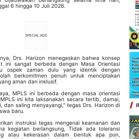
i dijadwalkan berlangsung selama lima hari,
nggal
6 hingga 10 Juli 2026.
SPECIAL ADS
nya, Drs. Harizon menegaskan bahwa konsep
 ini sangat berbeda dengan Masa Orientasi
u ospek zaman dulu yang identik dengan
kolah berkomitmen penuh untuk menciptakan
yang aman dan inklusif.
aya, MPLS ini berbeda dengan masa orientasi
MPLS ini kita laksanakan secara tertib, damai,
I
, dan saling menyayangi," tegas Drs. Harizon di
iswa baru.
rikan instruksi tegas mengenai keamanan dan
a kegiatan berlangsung,
Tidak ada toleransi
ng
atau kekerasan dalam bentuk apa pun,