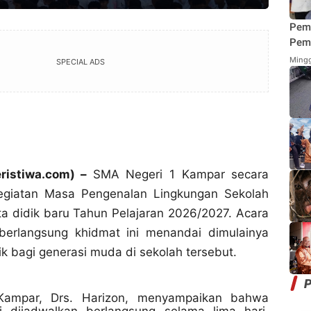
Pem
Pemi
Mend
Mingg
SPECIAL ADS
Fung
Mak
eristiwa.com) –
SMA Negeri 1 Kampar secara
giatan Masa Pengenalan Lingkungan Sekolah
a didik baru Tahun Pelajaran 2026/2027. Acara
erlangsung khidmat ini menandai dimulainya
k bagi generasi muda di sekolah tersebut.
P
Kampar,
Drs. Harizon
, menyampaikan bahwa