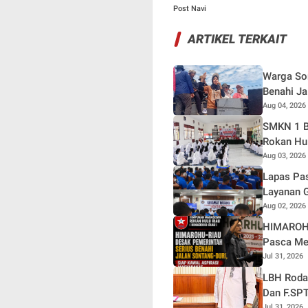
Post Navi
ARTIKEL TERKAIT
Warga Son
Benahi Ja
Aug 04, 2026
SMKN 1 B
Rokan Hul
Aug 03, 2026
Lapas Pas
Layanan G
Aug 02, 2026
HIMAROHU
Pasca Me
Jul 31, 2026
LBH Rodas
Dan F.SPT
Jul 31, 2026