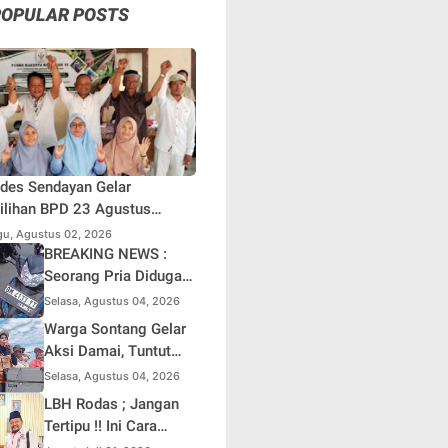
POPULAR POSTS
des Sendayan Gelar
lihan BPD 23 Agustus
atang, Warga Berharap
u, Agustus 02, 2026
si Pengawasan Berjalan
BREAKING NEWS :
simal
Seorang Pria Diduga
Terjun dari Jembatan
Selasa, Agustus 04, 2026
Rantau Berangin Kuok,
Warga Sontang Gelar
Sepeda Motor
Aksi Damai, Tuntut
Ditinggal di Lokasi
Pemprov Riau Segera
Selasa, Agustus 04, 2026
Benahi Jalan Sontang-
LBH Rodas ; Jangan
Duri
Tertipu !! Ini Cara
Pasti Bedakan F.SPTI