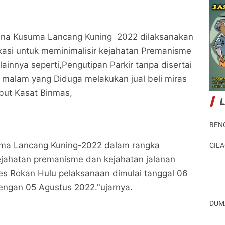
Bina Kusuma Lancang Kuning 2022 dilaksanakan
lokasi untuk meminimalisir kejahatan Premanisme
ainnya seperti,Pengutipan Parkir tanpa disertai
n malam yang Diduga melakukan jual beli miras
but Kasat Binmas,
BEN
uma Lancang Kuning-2022 dalam rangka
CIL
jahatan premanisme dan kejahatan jalanan
Kasat Binmas Polres Rohul Gelar Operasi Bina
Kasat Binmas Polres Rohul Gelar Operasi Bina
es Rokan Hulu pelaksanaan dimulai tanggal 06
Kusuma Lancang Kuning 2022, Ini sasarannya
Kusuma Lancang Kuning 2022, Ini sasarannya
engan 05 Agustus 2022."ujarnya.
Potret Peristiwa
Potret Peristiwa
DUM
Bagikan ke media lain
Bagikan ke media lain