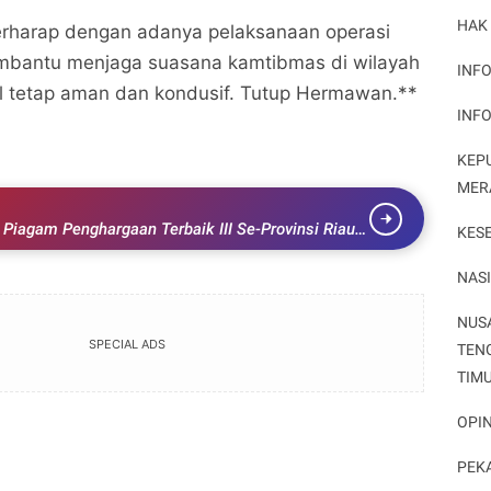
HAK
harap dengan adanya pelaksanaan operasi
mbantu menjaga suasana kamtibmas di wilayah
INFO
l tetap aman dan kondusif. Tutup Hermawan.**
INF
KEP
MER
a Piagam Penghargaan Terbaik III Se-Provinsi Riau
KES
NAS
NUS
SPECIAL ADS
TEN
TIM
OPIN
PEK