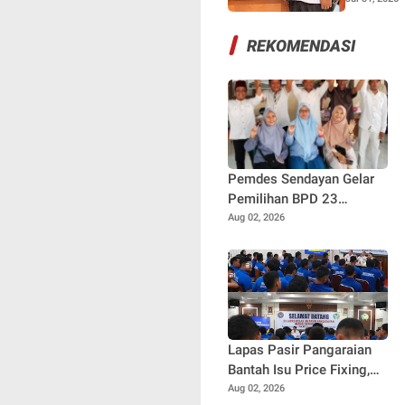
REKOMENDASI
Pemdes Sendayan Gelar
Pemilihan BPD 23
Agustus Mendatang,
Aug 02, 2026
Warga Berharap Fungsi
Pengawasan Berjalan
Maksimal
Lapas Pasir Pangaraian
Bantah Isu Price Fixing,
Tegaskan Semua Layanan
Aug 02, 2026