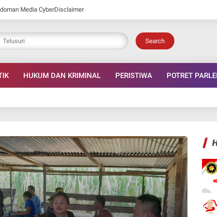
doman Media Cyber
Disclaimer
Search
TIK
HUKUM DAN KRIMINAL
PERISTIWA
POTRET PARL
H