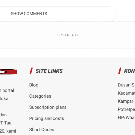
Kapan Status Penuh
BBM untuk Kuala Kampar
Waktu Dikabulkan?
SHOW COMMENTS
SPECIAL ADS
SITE LINKS
KON
Blog
Dusun S
 portal
Kecamat
Categories
lokal
Kampar P
Subscription plans
Potretp
 dan
HP/What
Pricing and costs
PT Tua
Short Codes
20, kami