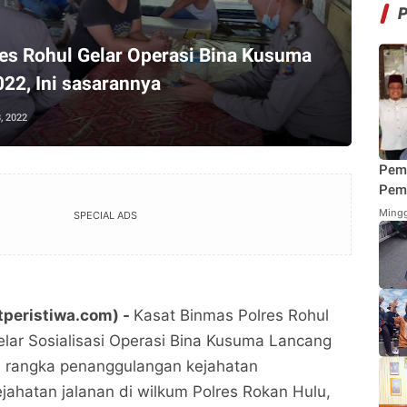
es Rohul Gelar Operasi Bina Kusuma
22, Ini sasarannya
8, 2022
Pem
Pemi
Mend
Mingg
SPECIAL ADS
Fung
Mak
tperistiwa.com) -
Kasat Binmas Polres Rohul
r Sosialisasi Operasi Bina Kusuma Lancang
 rangka penanggulangan kejahatan
ahatan jalanan di wilkum Polres Rokan Hulu,