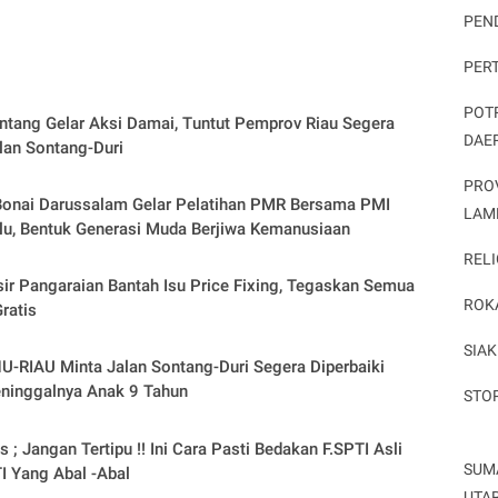
PEN
PER
POT
tang Gelar Aksi Damai, Tuntut Pemprov Riau Segera
DAE
lan Sontang-Duri
PRO
onai Darussalam Gelar Pelatihan PMR Bersama PMI
LAM
u, Bentuk Generasi Muda Berjiwa Kemanusiaan
RELI
ir Pangaraian Bantah Isu Price Fixing, Tegaskan Semua
ROK
ratis
SIAK
-RIAU Minta Jalan Sontang-Duri Segera Diperbaiki
ninggalnya Anak 9 Tahun
STO
 ; Jangan Tertipu !! Ini Cara Pasti Bedakan F.SPTI Asli
SUM
I Yang Abal -Abal
UTA