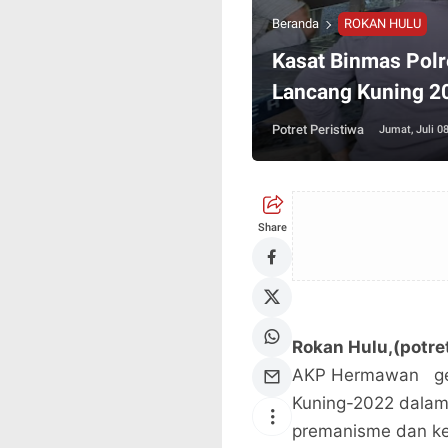
Beranda
ROKAN HULU
Kasat Binmas Polr
Lancang Kuning 20
Potret Peristiwa
Jumat, Juli 0
Share
Rokan Hulu,(potre
AKP Hermawan gela
Kuning-2022 dalam
premanisme dan kej