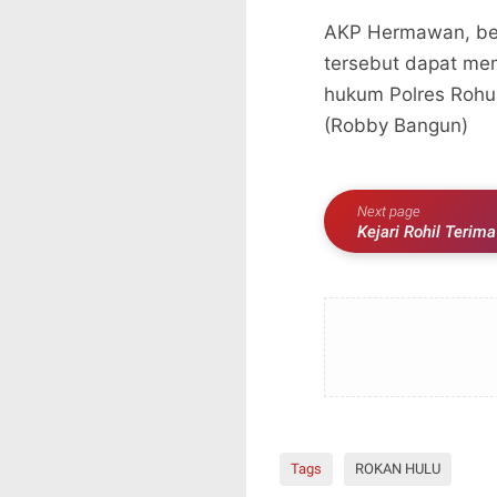
AKP Hermawan, ber
tersebut dapat me
hukum Polres Rohu
(Robby Bangun)
Next page
Kejari Rohil Terim
dari BPJS
Tags
ROKAN HULU