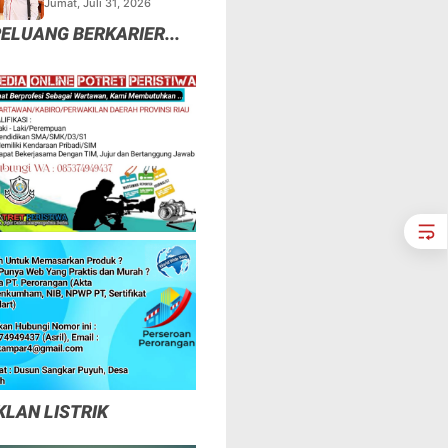
Jumat, Juli 31, 2026
Asli Dan F.SPTI Yang
ELUANG BERKARIER...
Abal -Abal
KLAN LISTRIK