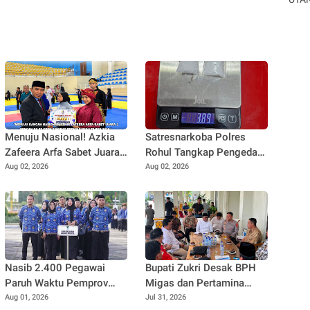
Menuju Nasional! Azkia
Satresnarkoba Polres
Zafeera Arfa Sabet Juara
Rohul Tangkap Pengedar
1 Pencak Silat O2SN
Sabu di Ujung Batu, Sita
Aug 02, 2026
Aug 02, 2026
Tingkat Provinsi Riau
Barang Bukti 3,89 Gram
Nasib 2.400 Pegawai
Bupati Zukri Desak BPH
Paruh Waktu Pemprov
Migas dan Pertamina
Riau Masih 'Gantung',
Segera Buka Penyaluran
Aug 01, 2026
Jul 31, 2026