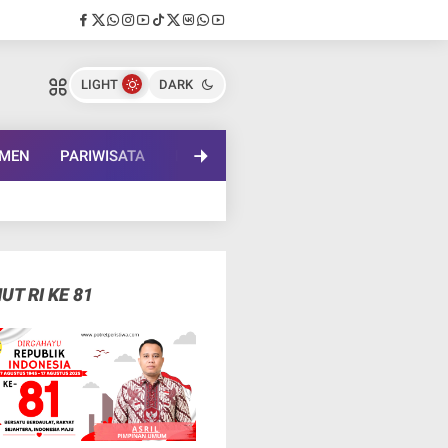
LIGHT
DARK
EMEN
PARIWISATA
PENDIDIKAN
LENSA BUDAYA
IN
UT RI KE 81