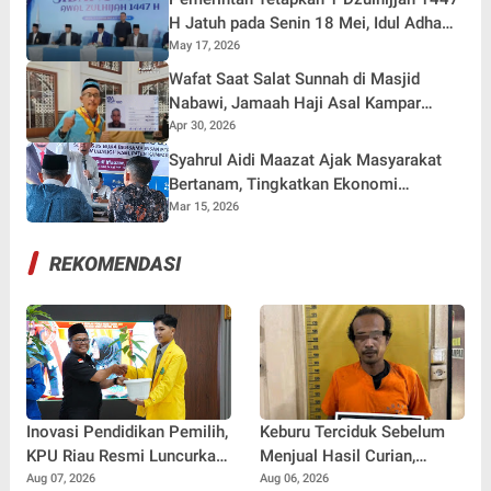
H Jatuh pada Senin 18 Mei, Idul Adha
27 Mei 2026
May 17, 2026
Wafat Saat Salat Sunnah di Masjid
Nabawi, Jamaah Haji Asal Kampar
Berpulang ke Rahmatullah
Apr 30, 2026
Syahrul Aidi Maazat Ajak Masyarakat
Bertanam, Tingkatkan Ekonomi
Sekaligus Jalankan Perintah Rasul
Mar 15, 2026
REKOMENDASI
Inovasi Pendidikan Pemilih,
Keburu Terciduk Sebelum
KPU Riau Resmi Luncurkan
Menjual Hasil Curian,
Sekolah Pemilu Hijau 2026
Maling Kantor Balai
Aug 07, 2026
Aug 06, 2026