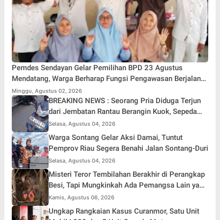
Pemdes Sendayan Gelar Pemilihan BPD 23 Agustus
Mendatang, Warga Berharap Fungsi Pengawasan Berjalan
Maksimal
Minggu, Agustus 02, 2026
BREAKING NEWS : Seorang Pria Diduga Terjun
dari Jembatan Rantau Berangin Kuok, Sepeda
Motor Ditinggal di Lokasi
Selasa, Agustus 04, 2026
Warga Sontang Gelar Aksi Damai, Tuntut
Pemprov Riau Segera Benahi Jalan Sontang-Duri
Selasa, Agustus 04, 2026
Misteri Teror Tembilahan Berakhir di Perangkap
Besi, Tapi Mungkinkah Ada Pemangsa Lain yang
Masih Mengintai ?
Kamis, Agustus 06, 2026
Ungkap Rangkaian Kasus Curanmor, Satu Unit