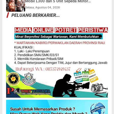
Mobil L300 dan 5 Unit Sepeda Motor
Dikembalikan
Selasa, Agustus 04, 2026
PELUANG BERKARIER...