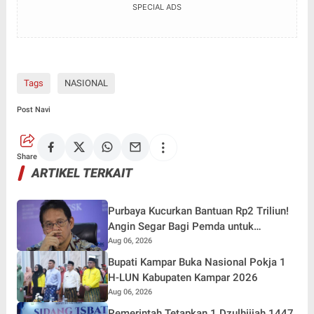
SPECIAL ADS
Tags
NASIONAL
Post Navi
Share
ARTIKEL TERKAIT
Purbaya Kucurkan Bantuan Rp2 Triliun!
Angin Segar Bagi Pemda untuk
Tuntaskan Tunggakan Gaji Pegawai
Aug 06, 2026
Bupati Kampar Buka Nasional Pokja 1
H-LUN Kabupaten Kampar 2026
Aug 06, 2026
Pemerintah Tetapkan 1 Dzulhijjah 1447