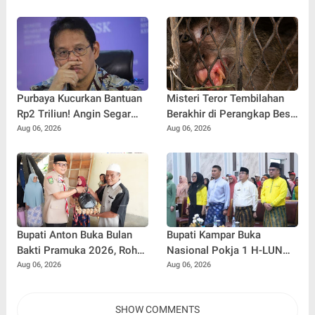
Penyuluhan Kampar
Diringkus
Purbaya Kucurkan Bantuan
Misteri Teror Tembilahan
Rp2 Triliun! Angin Segar
Berakhir di Perangkap Besi,
Bagi Pemda untuk
Tapi Mungkinkah Ada
Aug 06, 2026
Aug 06, 2026
Tuntaskan Tunggakan Gaji
Pemangsa Lain yang Masih
Pegawai
Mengintai ?
Bupati Anton Buka Bulan
Bupati Kampar Buka
Bakti Pramuka 2026, Rohul
Nasional Pokja 1 H-LUN
Lepas 48 Kontingen
Kabupaten Kampar 2026
Aug 06, 2026
Aug 06, 2026
Jambore Nasional
SHOW COMMENTS