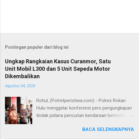
Postingan populer dari blog ini
Ungkap Rangkaian Kasus Curanmor, Satu
Unit Mobil L300 dan 5 Unit Sepeda Motor
Dikembalikan
Agustus 04, 2026
Rohul, (Potretperistiwa.com) - Polres Rokan
Hulu menggelar konferensi pers pengungkapan
tindak pidana pencurian kendaraan bermotor
(curanmor) yang berhasil diungkap jajaran
BACA SELENGKAPNYA
Satreskrim. Dalam perkara tersebut, seorang
tersangka berinisial PS (26) berhasil diamankan,