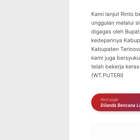
Kami lanjut Rinto 
unggulan melalui s
digagas oleh Bupat
kedepannya Kabupa
Kabupaten Terinova
kami juga bersyuku
telah bekerja kera
(WT.PUTERI)
Next page
Dilanda Bencana L