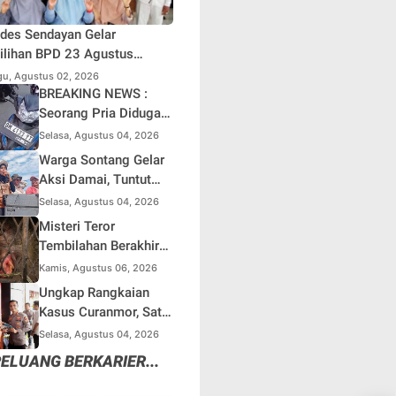
des Sendayan Gelar
lihan BPD 23 Agustus
atang, Warga Berharap
u, Agustus 02, 2026
si Pengawasan Berjalan
BREAKING NEWS :
simal
Seorang Pria Diduga
Terjun dari Jembatan
Selasa, Agustus 04, 2026
Rantau Berangin Kuok,
Warga Sontang Gelar
Sepeda Motor
Aksi Damai, Tuntut
Ditinggal di Lokasi
Pemprov Riau Segera
Selasa, Agustus 04, 2026
Benahi Jalan Sontang-
Misteri Teror
Duri
Tembilahan Berakhir
di Perangkap Besi,
Kamis, Agustus 06, 2026
Tapi Mungkinkah Ada
Ungkap Rangkaian
Pemangsa Lain yang
Kasus Curanmor, Satu
Masih Mengintai ?
Unit Mobil L300 dan 5
Selasa, Agustus 04, 2026
Unit Sepeda Motor
ELUANG BERKARIER...
Dikembalikan