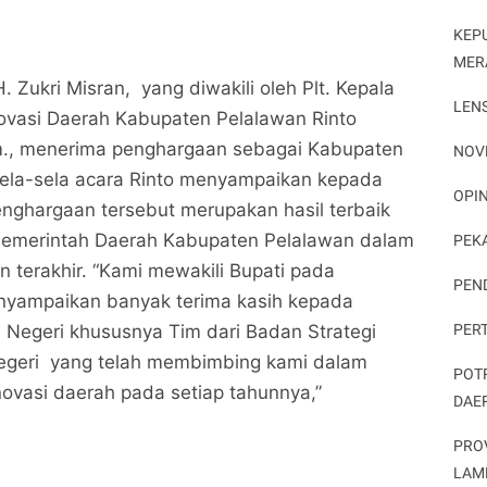
KEP
MER
. Zukri Misran, yang diwakili oleh Plt. Kepala
LEN
ovasi Daerah Kabupaten Pelalawan Rinto
om., menerima penghargaan sebagai Kabupaten
NOV
isela-sela acara Rinto menyampaikan kepada
OPIN
nghargaan tersebut merupakan hasil terbaik
 Pemerintah Daerah Kabupaten Pelalawan dalam
PEK
n terakhir. “Kami mewakili Bupati pada
PEN
nyampaikan banyak terima kasih kepada
PER
Negeri khususnya Tim dari Badan Strategi
egeri yang telah membimbing kami dalam
POT
novasi daerah pada setiap tahunnya,”
DAE
PRO
LAM