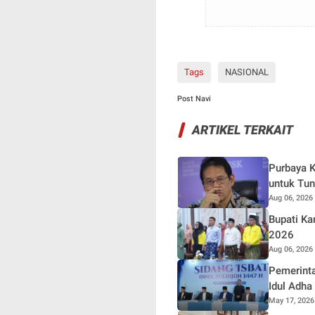
Tags
NASIONAL
Post Navi
ARTIKEL TERKAIT
Purbaya K
untuk Tu
Aug 06, 2026
Bupati Kampar B
2026
Aug 06, 2026
Pemerinta
Idul Adha
May 17, 2026