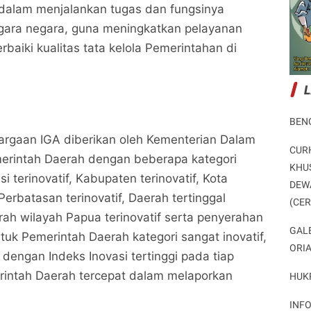
 dalam menjalankan tugas dan fungsinya
gara negara, guna meningkatkan pelayanan
baiki kualitas tata kelola Pemerintahan di
BEN
rgaan IGA diberikan oleh Kementerian Dalam
CUR
erintah Daerah dengan beberapa kategori
KHU
si terinovatif, Kabupaten terinovatif, Kota
DEW
H. Zukri Kembali Meraih Penghargaan Bergengsi
H. Zukri Kembali Meraih Penghargaan Bergengsi
 Perbatasan terinovatif, Daerah tertinggal
(CE
Dalam Ajang Innovative Government Awards
Dalam Ajang Innovative Government Awards
erah wilayah Papua terinovatif serta penyerahan
Potret Peristiwa
Potret Peristiwa
GAL
tuk Pemerintah Daerah kategori sangat inovatif,
ORI
Bagikan ke media lain
Bagikan ke media lain
dengan Indeks Inovasi tertinggi pada tiap
rintah Daerah tercepat dalam melaporkan
HUK
INF