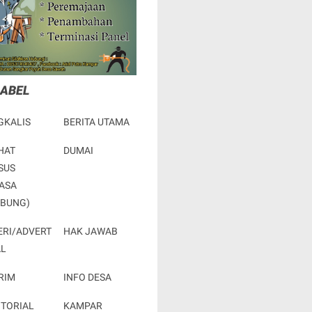
LABEL
GKALIS
BERITA UTAMA
HAT
DUMAI
SUS
ASA
RBUNG)
ERI/ADVERT
HAK JAWAB
AL
RIM
INFO DESA
OTORIAL
KAMPAR