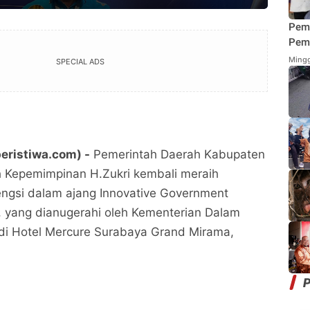
Pem
Pemi
Mend
Mingg
SPECIAL ADS
Fung
Mak
eristiwa.com) -
Pemerintah Daerah Kabupaten
 Kepemimpinan H.Zukri kembali meraih
ngsi dalam ajang Innovative Government
, yang dianugerahi oleh Kementerian Dalam
di Hotel Mercure Surabaya Grand Mirama,
P