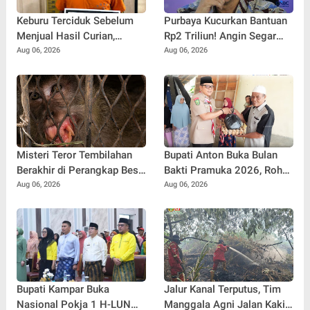
Keburu Terciduk Sebelum
Purbaya Kucurkan Bantuan
Menjual Hasil Curian,
Rp2 Triliun! Angin Segar
Maling Kantor Balai
Bagi Pemda untuk
Aug 06, 2026
Aug 06, 2026
Penyuluhan Kampar
Tuntaskan Tunggakan Gaji
Diringkus
Pegawai
Misteri Teror Tembilahan
Bupati Anton Buka Bulan
Berakhir di Perangkap Besi,
Bakti Pramuka 2026, Rohul
Tapi Mungkinkah Ada
Lepas 48 Kontingen
Aug 06, 2026
Aug 06, 2026
"Pemangsa" Lain yang
Jambore Nasional
Masih Mengintai?
Bupati Kampar Buka
Jalur Kanal Terputus, Tim
Nasional Pokja 1 H-LUN
Manggala Agni Jalan Kaki