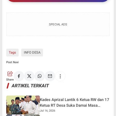
Tolak Pelantikan PJ Kades
SPECIAL ADS
Tags
INFO DESA
Post Navi
Share
ARTIKEL TERKAIT
Kades Aprizal Lantik 6 Ketua RW dan 17
Ketua RT Desa Suka Damai Masa
Jabatan 2026-2029
Jul 16, 2026