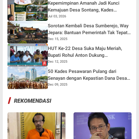
Kepemimpinan Amanah Jadi Kunci
Kemajuan Desa Sontang, Kades
Zulfahrianto: Semua Berkat Dukungan
Jul 03, 2026
Masyarakat
Sorotan Kembali Desa Sumberejo, Way
Jepara: Bantuan Pemerintah Tak Tepat
Sasaran, Pendamping Desa Bingung
Dec 15, 2025
Siapa Operator
HUT Ke-22 Desa Suka Maju Meriah,
Bupati Rohul Anton Dukung
Pembangunan Kantor Desa
Dec 12, 2025
50 Kades Pesawaran Pulang dari
Senayan dengan Kepastian Dana Desa
Tahap II
Dec 09, 2025
REKOMENDASI