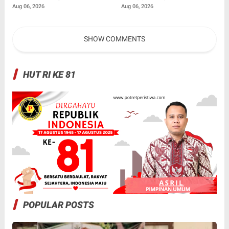
Kabupaten Kampar 2026
2 Km Padamkan Karhutla
Aug 06, 2026
Aug 06, 2026
SHOW COMMENTS
HUT RI KE 81
POPULAR POSTS