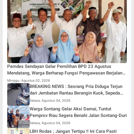
Pemdes Sendayan Gelar Pemilihan BPD 23 Agustus
Mendatang, Warga Berharap Fungsi Pengawasan Berjalan
Maksimal
Minggu, Agustus 02, 2026
BREAKING NEWS : Seorang Pria Diduga Terjun
dari Jembatan Rantau Berangin Kuok, Sepeda
Motor Ditinggal di Lokasi
Selasa, Agustus 04, 2026
Warga Sontang Gelar Aksi Damai, Tuntut
Pemprov Riau Segera Benahi Jalan Sontang-Duri
Selasa, Agustus 04, 2026
LBH Rodas ; Jangan Tertipu !! Ini Cara Pasti