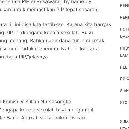
 penerima PIP di Pesawaran by name by
PEN
akukan untuk memastikan PIP tepat sasaran
PER
a rill ini bisa kita tertibkan. Karena kita banyak
POT
g PIP ini dipegang kepala sekolah. Buku
DAE
ang megang. Bahkan ada dana turun di cetak
PRO
i si murid tidak menerima. Nah, ini kan ada
LAM
an dana PIP,”jelasnya
RELI
ROK
SIAK
 Komisi IV Yulian Nursasongko
STO
engapa kepala sekolah bisa mengambil
ke Bank. Apakah sudah dikondisikan.
SUM
UTA