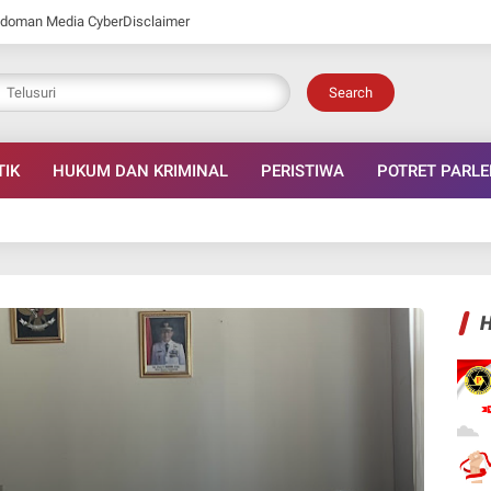
doman Media Cyber
Disclaimer
Search
TIK
HUKUM DAN KRIMINAL
PERISTIWA
POTRET PARL
H