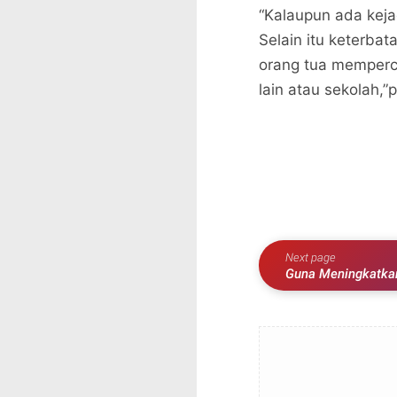
“Kalaupun ada kejad
Selain itu keterba
orang tua memperc
lain atau sekolah,”
Next page
Guna Meningkatkan
Meresmikan Gedun