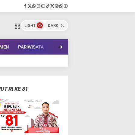
LIGHT
DARK
EMEN
PARIWISATA
PENDIDIKAN
LENSA BUDAYA
IN
UT RI KE 81