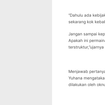
“Dahulu ada kebija
sekarang kok keba
Jangan sampai kepa
Apakah ini permain
terstruktur,”ujarnya
Menjawab pertanya
Yuhana mengatakan
dilakukan oleh ok