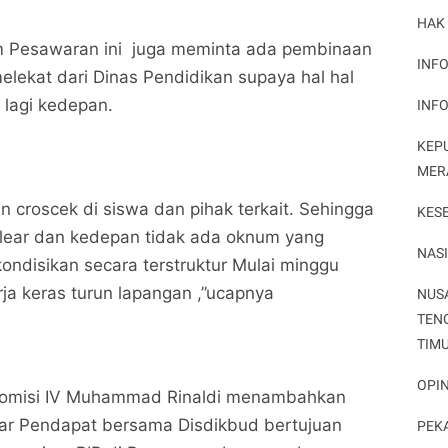
HAK
 Pesawaran ini juga meminta ada pembinaan
INFO
ekat dari Dinas Pendidikan supaya hal hal
i lagi kedepan.
INF
KEP
MER
n croscek di siswa dan pihak terkait. Sehingga
KES
 clear dan kedepan tidak ada oknum yang
NAS
kondisikan secara terstruktur Mulai minggu
DPRD Pesawaran Soroti Dugaan Penyimpangan
DPRD Pesawaran Soroti Dugaan Penyimpangan
rja keras turun lapangan ,”ucapnya
NUS
PIP di 11 Kecamatan siap lakukan Investigasi
PIP di 11 Kecamatan siap lakukan Investigasi
TEN
Potret Peristiwa
Potret Peristiwa
TIM
Bagikan ke media lain
Bagikan ke media lain
OPIN
Komisi IV Muhammad Rinaldi menambahkan
r Pendapat bersama Disdikbud bertujuan
PEK