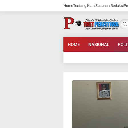
Home
Tentang Kami
Susunan Redaksi
Pe
HOME
NASIONAL
POLI