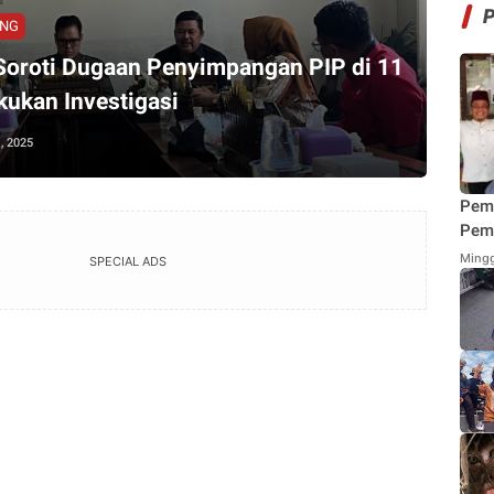
UNG
oroti Dugaan Penyimpangan PIP di 11
kukan Investigasi
, 2025
Pem
Pemi
Mend
Mingg
SPECIAL ADS
Fung
Mak