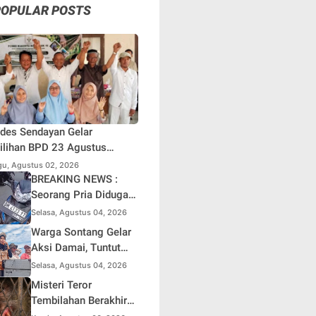
POPULAR POSTS
des Sendayan Gelar
lihan BPD 23 Agustus
atang, Warga Berharap
u, Agustus 02, 2026
si Pengawasan Berjalan
BREAKING NEWS :
simal
Seorang Pria Diduga
Terjun dari Jembatan
Selasa, Agustus 04, 2026
Rantau Berangin Kuok,
Warga Sontang Gelar
Sepeda Motor
Aksi Damai, Tuntut
Ditinggal di Lokasi
Pemprov Riau Segera
Selasa, Agustus 04, 2026
Benahi Jalan Sontang-
Misteri Teror
Duri
Tembilahan Berakhir
di Perangkap Besi,