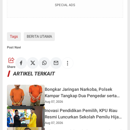
SPECIAL ADS
Tags
BERITA UTAMA
Post Navi
Share
ARTIKEL TERKAIT
Bongkar Jaringan Narkoba, Polsek
Kampar Tangkap Dua Pengedar serta
Amankan Sabu dan Ekstasi
Aug 07, 2026
Inovasi Pendidikan Pemilih, KPU Riau
Resmi Luncurkan Sekolah Pemilu Hijau
2026
Aug 07, 2026