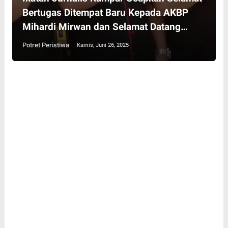
Bertugas Ditempat Baru Kepada AKBP
Mihardi Mirwan dan Selamat Datang
AKBP Boby Putra Ramadhan Sebayang di
Potret Peristiwa
Kamis, Juni 26, 2025
Kampar