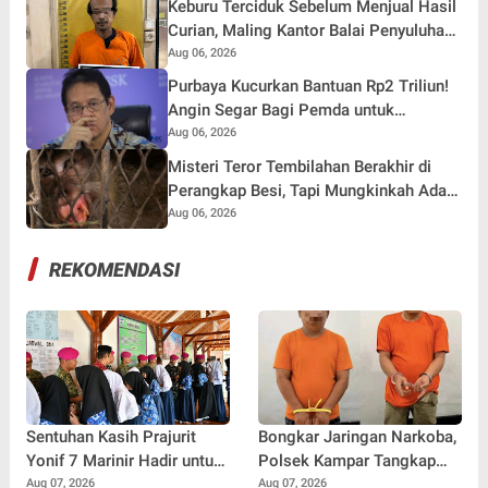
Keburu Terciduk Sebelum Menjual Hasil
Curian, Maling Kantor Balai Penyuluhan
Kampar Diringkus
Aug 06, 2026
Purbaya Kucurkan Bantuan Rp2 Triliun!
Angin Segar Bagi Pemda untuk
Tuntaskan Tunggakan Gaji Pegawai
Aug 06, 2026
Misteri Teror Tembilahan Berakhir di
Perangkap Besi, Tapi Mungkinkah Ada
Pemangsa Lain yang Masih Mengintai ?
Aug 06, 2026
REKOMENDASI
Sentuhan Kasih Prajurit
Bongkar Jaringan Narkoba,
Yonif 7 Marinir Hadir untuk
Polsek Kampar Tangkap
Anak-anak Yatim Ponpes
Dua Pengedar serta
Aug 07, 2026
Aug 07, 2026