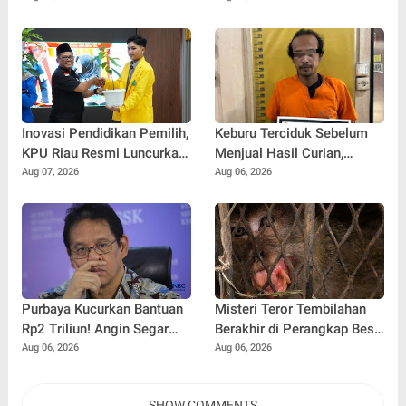
Nurul Huda
Amankan Sabu dan Ekstasi
Inovasi Pendidikan Pemilih,
Keburu Terciduk Sebelum
KPU Riau Resmi Luncurkan
Menjual Hasil Curian,
Sekolah Pemilu Hijau 2026
Maling Kantor Balai
Aug 07, 2026
Aug 06, 2026
Penyuluhan Kampar
Diringkus
Purbaya Kucurkan Bantuan
Misteri Teror Tembilahan
Rp2 Triliun! Angin Segar
Berakhir di Perangkap Besi,
Bagi Pemda untuk
Tapi Mungkinkah Ada
Aug 06, 2026
Aug 06, 2026
Tuntaskan Tunggakan Gaji
Pemangsa Lain yang Masih
Pegawai
Mengintai ?
SHOW COMMENTS