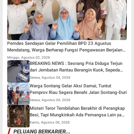
Pemdes Sendayan Gelar Pemilihan BPD 23 Agustus
Mendatang, Warga Berharap Fungsi Pengawasan Berjalan
Maksimal
Minggu, Agustus 02, 2026
BREAKING NEWS : Seorang Pria Diduga Terjun
dari Jembatan Rantau Berangin Kuok, Sepeda
Motor Ditinggal di Lokasi
Selasa, Agustus 04, 2026
Warga Sontang Gelar Aksi Damai, Tuntut
Pemprov Riau Segera Benahi Jalan Sontang-Duri
Selasa, Agustus 04, 2026
Misteri Teror Tembilahan Berakhir di Perangkap
Besi, Tapi Mungkinkah Ada Pemangsa Lain yang
Masih Mengintai ?
Kamis, Agustus 06, 2026
PELUANG BERKARIER...