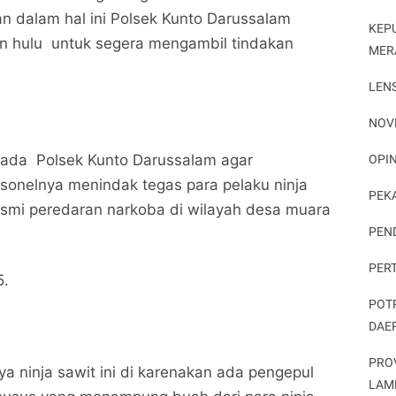
ian dalam hal ini Polsek Kunto Darussalam
KEP
an hulu untuk segera mengambil tindakan
MER
LEN
NOV
ada Polsek Kunto Darussalam agar
OPIN
sonelnya menindak tegas para pelaku ninja
PEK
smi peredaran narkoba di wilayah desa muara
PEN
PER
5.
POT
DAE
PRO
ya ninja sawit ini di karenakan ada pengepul
LAM