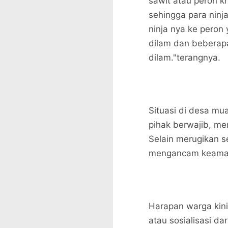
sawit atau peron 
sehingga para nin
ninja nya ke peron 
dilam dan beberapa
dilam."terangnya.
Situasi di desa mua
pihak berwajib, m
Selain merugikan se
mengancam keaman
Harapan warga kini
atau sosialisasi da