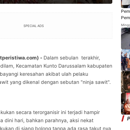
Pem
Pemi
Mend
Mingg
SPECIAL ADS
Fung
Mak
etperistiwa.com) -
Dalam sebulan terakhir,
dilam, Kecamatan Kunto Darussalam kabupaten
ibayangi keresahan akibat ulah pelaku
awit yang dikenal dengan sebutan "ninja sawit".
kukan secara terorganisir ini terjadi hampir
P
a dini hari, bahkan parahnya, aksi nekat
akukan di siang bolong tanpa ada rasa takut nya