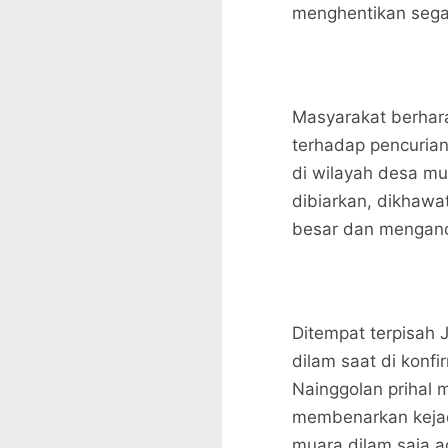
menghentikan sega
Masyarakat berhara
terhadap pencuria
di wilayah desa mua
dibiarkan, dikhawat
besar dan menganc
Ditempat terpisah
dilam saat di konf
Nainggolan prihal 
membenarkan kejad
muara dilam saja 