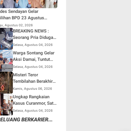
des Sendayan Gelar
lihan BPD 23 Agustus
atang, Warga Berharap
u, Agustus 02, 2026
si Pengawasan Berjalan
BREAKING NEWS :
simal
Seorang Pria Diduga
Terjun dari Jembatan
Selasa, Agustus 04, 2026
Rantau Berangin Kuok,
Warga Sontang Gelar
Sepeda Motor
Aksi Damai, Tuntut
Ditinggal di Lokasi
Pemprov Riau Segera
Selasa, Agustus 04, 2026
Benahi Jalan Sontang-
Misteri Teror
Duri
Tembilahan Berakhir
di Perangkap Besi,
Kamis, Agustus 06, 2026
Tapi Mungkinkah Ada
Ungkap Rangkaian
Pemangsa Lain yang
Kasus Curanmor, Satu
Masih Mengintai ?
Unit Mobil L300 dan 5
Selasa, Agustus 04, 2026
Unit Sepeda Motor
ELUANG BERKARIER...
Dikembalikan