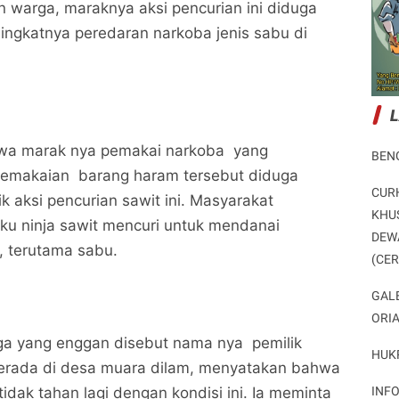
 warga, maraknya aksi pencurian ini diduga
ingkatnya peredaran narkoba jenis sabu di
wa marak nya pemakai narkoba yang
BEN
pemakaian barang haram tersebut diduga
CUR
ik aksi pencurian sawit ini. Masyarakat
KHU
ku ninja sawit mencuri untuk mendanai
DEW
, terutama sabu.
Warga Desa Muara Dilam Resah Dengan Maraknya
Warga Desa Muara Dilam Resah Dengan Maraknya
(CE
Ninja Sawit Yang Menghantui Lahan Warga
Ninja Sawit Yang Menghantui Lahan Warga
Potret Peristiwa
Potret Peristiwa
GAL
ORI
Bagikan ke media lain
Bagikan ke media lain
ga yang enggan disebut nama nya pemilik
HUK
berada di desa muara dilam, menyatakan bahwa
INF
idak tahan lagi dengan kondisi ini. Ia meminta