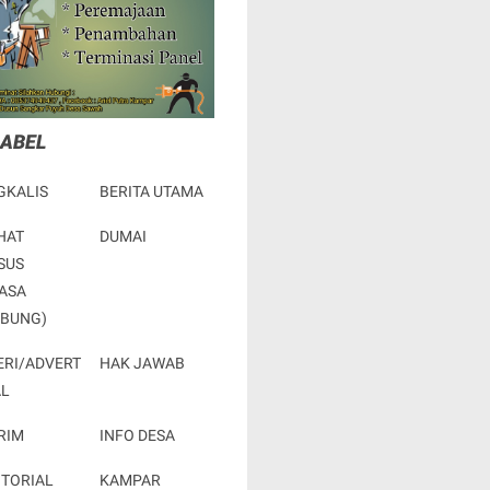
LABEL
GKALIS
BERITA UTAMA
HAT
DUMAI
SUS
ASA
RBUNG)
ERI/ADVERT
HAK JAWAB
AL
RIM
INFO DESA
OTORIAL
KAMPAR