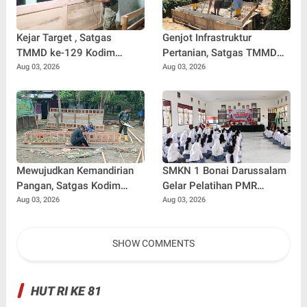
Kejar Target , Satgas
Genjot Infrastruktur
TMMD ke-129 Kodim
Pertanian, Satgas TMMD
0102/Pidie Lembur Pasang
Ke-129 Kebut Pengecoran
Aug 03, 2026
Aug 03, 2026
Pintu RTLH Hingga Malam
Box Culvert Demi
Hari
Kelancaran Akses Petani
Mewujudkan Kemandirian
SMKN 1 Bonai Darussalam
Pangan, Satgas Kodim
Gelar Pelatihan PMR
0102/Pidie Bangun
Bersama PMI Rokan Hulu,
Aug 03, 2026
Aug 03, 2026
Kandang Ayam Petelur
Bentuk Generasi Muda
untuk Warga
Berjiwa Kemanusiaan
SHOW COMMENTS
HUT RI KE 81