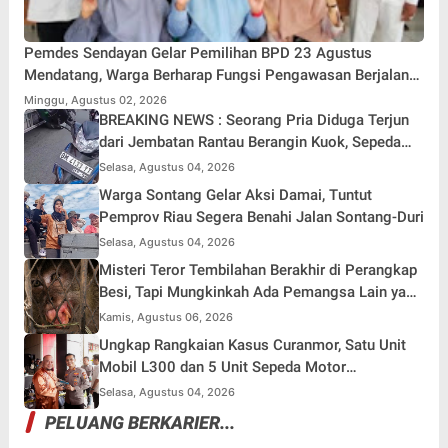
Pemdes Sendayan Gelar Pemilihan BPD 23 Agustus
Mendatang, Warga Berharap Fungsi Pengawasan Berjalan
Maksimal
Minggu, Agustus 02, 2026
BREAKING NEWS : Seorang Pria Diduga Terjun
dari Jembatan Rantau Berangin Kuok, Sepeda
Motor Ditinggal di Lokasi
Selasa, Agustus 04, 2026
Warga Sontang Gelar Aksi Damai, Tuntut
Pemprov Riau Segera Benahi Jalan Sontang-Duri
Selasa, Agustus 04, 2026
Misteri Teror Tembilahan Berakhir di Perangkap
Besi, Tapi Mungkinkah Ada Pemangsa Lain yang
Masih Mengintai ?
Kamis, Agustus 06, 2026
Ungkap Rangkaian Kasus Curanmor, Satu Unit
Mobil L300 dan 5 Unit Sepeda Motor
Dikembalikan
Selasa, Agustus 04, 2026
PELUANG BERKARIER...