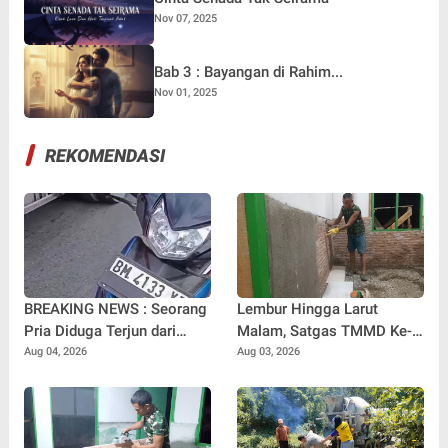
Nov 07, 2025
Bab 3 : Bayangan di Rahim...
Nov 01, 2025
REKOMENDASI
BREAKING NEWS : Seorang
Lembur Hingga Larut
Pria Diduga Terjun dari
Malam, Satgas TMMD Ke-
Jembatan Rantau Berangin
129 Kebut Penyelesaian
Aug 04, 2026
Aug 03, 2026
Kuok, Sepeda Motor
RTLH Milik Umar Amin
Ditinggal di Lokasi