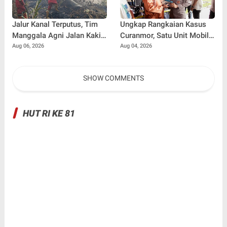
Jalur Kanal Terputus, Tim
Ungkap Rangkaian Kasus
Manggala Agni Jalan Kaki
Curanmor, Satu Unit Mobil
2 Km Padamkan Karhutla
L300 dan 5 Unit Sepeda
Aug 06, 2026
Aug 04, 2026
Motor Dikembalikan
SHOW COMMENTS
HUT RI KE 81