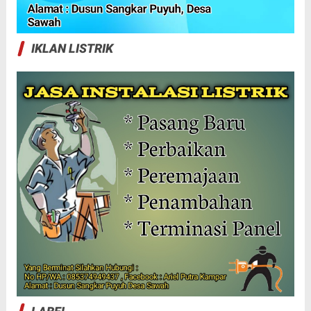
LABEL
BENGKALIS
BERITA UTAMA
CILACAP
CURHAT KHUSUS DEWASA
(CERBUNG)
DUMAI
GALERI/ADVERTORIAL
HAK JAWAB
HUKRIM