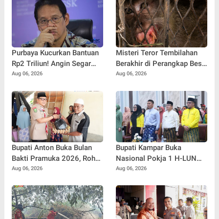
Purbaya Kucurkan Bantuan
Misteri Teror Tembilahan
Rp2 Triliun! Angin Segar
Berakhir di Perangkap Besi,
Bagi Pemda untuk
Tapi Mungkinkah Ada
Aug 06, 2026
Aug 06, 2026
Tuntaskan Tunggakan Gaji
Pemangsa Lain yang Masih
Pegawai
Mengintai ?
Bupati Anton Buka Bulan
Bupati Kampar Buka
Bakti Pramuka 2026, Rohul
Nasional Pokja 1 H-LUN
Lepas 48 Kontingen
Kabupaten Kampar 2026
Aug 06, 2026
Aug 06, 2026
Jambore Nasional