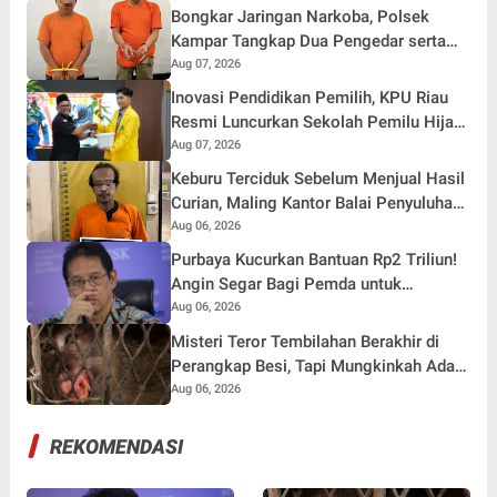
Bongkar Jaringan Narkoba, Polsek
Kampar Tangkap Dua Pengedar serta
Amankan Sabu dan Ekstasi
Aug 07, 2026
Inovasi Pendidikan Pemilih, KPU Riau
Resmi Luncurkan Sekolah Pemilu Hijau
2026
Aug 07, 2026
Keburu Terciduk Sebelum Menjual Hasil
Curian, Maling Kantor Balai Penyuluhan
Kampar Diringkus
Aug 06, 2026
Purbaya Kucurkan Bantuan Rp2 Triliun!
Angin Segar Bagi Pemda untuk
Tuntaskan Tunggakan Gaji Pegawai
Aug 06, 2026
Misteri Teror Tembilahan Berakhir di
Perangkap Besi, Tapi Mungkinkah Ada
Pemangsa Lain yang Masih Mengintai ?
Aug 06, 2026
REKOMENDASI