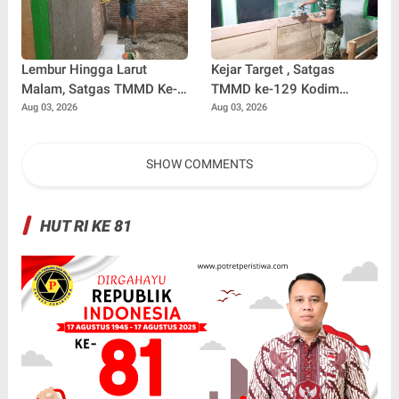
Lembur Hingga Larut
Kejar Target , Satgas
Malam, Satgas TMMD Ke-
TMMD ke-129 Kodim
129 Kebut Penyelesaian
0102/Pidie Lembur Pasang
Aug 03, 2026
Aug 03, 2026
RTLH Milik Umar Amin
Pintu RTLH Hingga Malam
Hari
SHOW COMMENTS
HUT RI KE 81