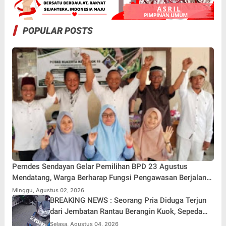
POPULAR POSTS
Pemdes Sendayan Gelar Pemilihan BPD 23 Agustus
Mendatang, Warga Berharap Fungsi Pengawasan Berjalan
Maksimal
Minggu, Agustus 02, 2026
BREAKING NEWS : Seorang Pria Diduga Terjun
dari Jembatan Rantau Berangin Kuok, Sepeda
Motor Ditinggal di Lokasi
Selasa, Agustus 04, 2026