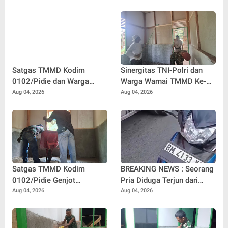
Satgas TMMD Kodim
Sinergitas TNI-Polri dan
0102/Pidie dan Warga
Warga Warnai TMMD Ke-
Kebut Pembangunan MCK,
129 Kodim 0102/Pidie,
Aug 04, 2026
Aug 04, 2026
Hadirkan Sanitasi Layak di
RTLH Nyak Ubit Jadi Wujud
Meunasah Blang Cot
Kepedulian Bersama
Satgas TMMD Kodim
BREAKING NEWS : Seorang
0102/Pidie Genjot
Pria Diduga Terjun dari
Pembangunan RTLH
Jembatan Rantau Berangin
Aug 04, 2026
Aug 04, 2026
Sasaran 2, Progres Capai
Kuok, Sepeda Motor
65 Persen
Ditinggal di Lokasi