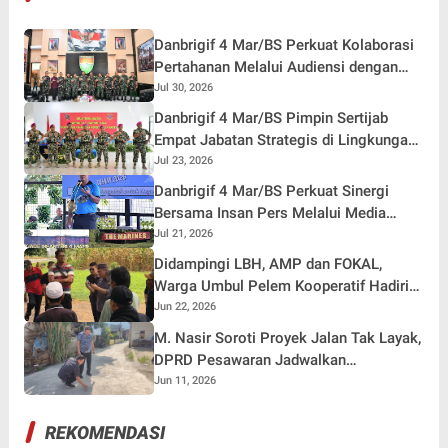
Danbrigif 4 Mar/BS Perkuat Kolaborasi
Pertahanan Melalui Audiensi dengan
Pangdam XXI/RI
Jul 30, 2026
Danbrigif 4 Mar/BS Pimpin Sertijab
Empat Jabatan Strategis di Lingkungan
Brigif 4 Mar/BS
Jul 23, 2026
Danbrigif 4 Mar/BS Perkuat Sinergi
Bersama Insan Pers Melalui Media
Gathering
Jul 21, 2026
Didampingi LBH, AMP dan FOKAL,
Warga Umbul Pelem Kooperatif Hadiri
Panggilan Polres Pesawaran
Jun 22, 2026
M. Nasir Soroti Proyek Jalan Tak Layak,
DPRD Pesawaran Jadwalkan
Pemanggilan Dinas Terkait
Jun 11, 2026
REKOMENDASI