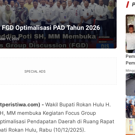
 FGD Optimalisasi PAD Tahun 2026
ber 11, 2025
Pem
Pemi
Mend
Mingg
SPECIAL ADS
Fung
Mak
etperistiwa.com) -
Wakil Bupati Rokan Hulu H.
 SH, MM membuka Kegiatan Focus Group
ptimalisasi Pendapatan Daerah di Ruang Rapat
upati Rokan Hulu, Rabu (10/12/2025).