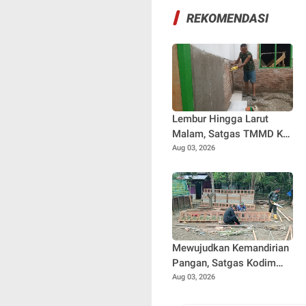
REKOMENDASI
Lembur Hingga Larut
Malam, Satgas TMMD Ke-
129 Kebut Penyelesaian
Aug 03, 2026
RTLH Milik Umar Amin
Mewujudkan Kemandirian
Pangan, Satgas Kodim
0102/Pidie Bangun
Aug 03, 2026
Kandang Ayam Petelur