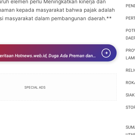
luruh elemen perlu Meningkatkan kinerja dan
PEN
aman kepada masyarakat bahwa pajak adalah
busi masyarakat dalam pembangunan daerah.**
PER
POT
DAE
PRO
ritaan Hotnews.web.id, Duga Ada Preman dan
LAM
BBM Ilegal
RELI
ROK
SPECIAL ADS
SIAK
STO
SUM
UTA