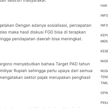
dan seluruh masyarakat
HAK
INFO
atakan Dengan adanya sosialisasi, percepatan
INF
Wabup Rohul Buka FGD Optimalisasi PAD Tahun
Wabup Rohul Buka FGD Optimalisasi PAD Tahun
2026
2026
elas maka hasil diskusi FGD bisa di terapkan
Potret Peristiwa
Potret Peristiwa
KEP
hingga pendapatan daerah bisa meningkat.
MER
Bagikan ke media lain
Bagikan ke media lain
KES
NAS
argono menyebutkan bahwa Target PAD tahun
iliyar Rupiah sehingga perlu upaya dari semua
NUS
TEN
a mengatakan sektor pajak merupakan penghasil
TIM
OPIN
PEK