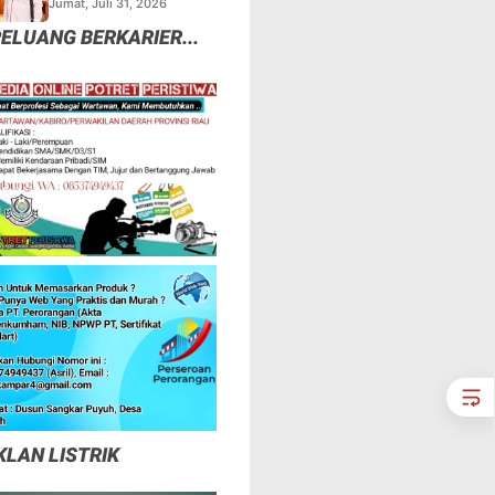
Jumat, Juli 31, 2026
Asli Dan F.SPTI Yang
ELUANG BERKARIER...
Abal -Abal
KLAN LISTRIK