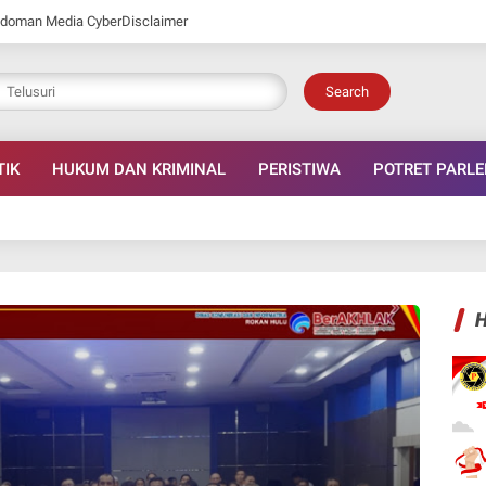
doman Media Cyber
Disclaimer
Search
TIK
HUKUM DAN KRIMINAL
PERISTIWA
POTRET PARL
H