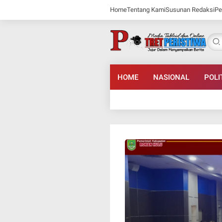
Home
Tentang Kami
Susunan Redaksi
Pe
HOME
NASIONAL
POLI