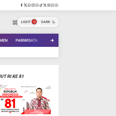
LIGHT
DARK
EMEN
PARIWISATA
PENDIDIKAN
LENSA BUDAYA
IN
UT RI KE 81