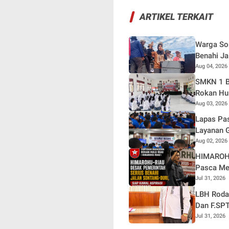
ARTIKEL TERKAIT
Warga Son
Benahi Ja
Aug 04, 2026
SMKN 1 B
Rokan Hul
Aug 03, 2026
Lapas Pas
Layanan G
Aug 02, 2026
HIMAROHU
Pasca Me
Jul 31, 2026
LBH Rodas
Dan F.SPT
Jul 31, 2026