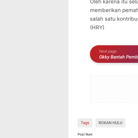
Oleh karena itu se
memberikan pemah
salah satu kontri
(HRY)
Next page
Okky Bantah Pembe
Oknum Pembeking 
Tags
ROKAN HULU
Post Navi