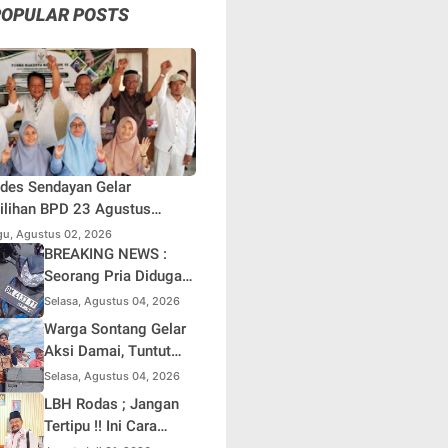
POPULAR POSTS
des Sendayan Gelar
lihan BPD 23 Agustus
atang, Warga Berharap
u, Agustus 02, 2026
si Pengawasan Berjalan
BREAKING NEWS :
simal
Seorang Pria Diduga
Terjun dari Jembatan
Selasa, Agustus 04, 2026
Rantau Berangin Kuok,
Warga Sontang Gelar
Sepeda Motor
Aksi Damai, Tuntut
Ditinggal di Lokasi
Pemprov Riau Segera
Selasa, Agustus 04, 2026
Benahi Jalan Sontang-
LBH Rodas ; Jangan
Duri
Tertipu !! Ini Cara
Pasti Bedakan F.SPTI