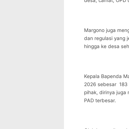
desa, camat, OPD 
Margono juga meng
dan regulasi yang j
hingga ke desa se
Kepala Bapenda M
2026 sebesar 183 m
pihak, dirinya jug
PAD terbesar.