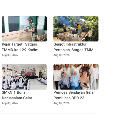
Kejar Target , Satgas
Genjot Infrastruktur
TMMD ke-129 Kodim
Pertanian, Satgas TMMD
0102/Pidie Lembur
Ke-129 Kebut Pengecoran
Aug 03, 2026
Aug 03, 2026
Pasang Pintu RTLH
Box Culvert Demi
Hingga Malam Hari
Kelancaran Akses Petani
SMKN 1 Bonai
Pemdes Sendayan Gelar
Darussalam Gelar
Pemilihan BPD 23
Pelatihan PMR Bersama
Agustus Mendatang,
Aug 03, 2026
Aug 02, 2026
PMI Rokan Hulu, Bentuk
Warga Berharap Fungsi