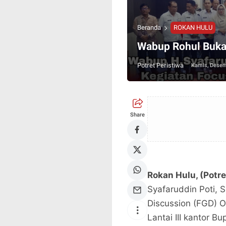
Beranda
ROKAN HULU
Wabup Rohul Buka
Potret Peristiwa
Kamis, Desem
Share
Rokan Hulu, (Potr
Syafaruddin Poti,
Discussion (FGD) O
Lantai III kantor B