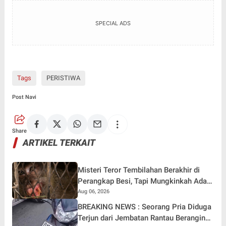
SPECIAL ADS
Tags
PERISTIWA
Post Navi
Share
ARTIKEL TERKAIT
Misteri Teror Tembilahan Berakhir di
Perangkap Besi, Tapi Mungkinkah Ada
Pemangsa Lain yang Masih Mengintai ?
Aug 06, 2026
BREAKING NEWS : Seorang Pria Diduga
Terjun dari Jembatan Rantau Berangin