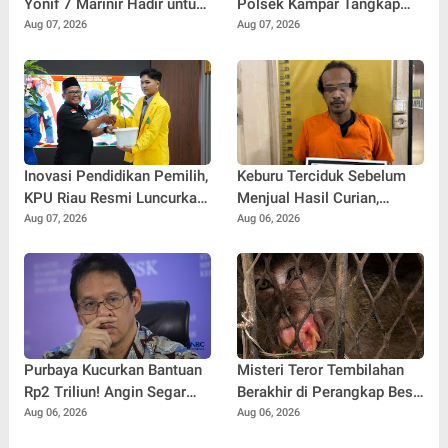
Yonif 7 Marinir Hadir untuk
Polsek Kampar Tangkap
Anak-anak Yatim Ponpes
Dua Pengedar serta
Aug 07, 2026
Aug 07, 2026
Nurul Huda
Amankan Sabu dan Ekstasi
Inovasi Pendidikan Pemilih,
Keburu Terciduk Sebelum
KPU Riau Resmi Luncurkan
Menjual Hasil Curian,
Sekolah Pemilu Hijau 2026
Maling Kantor Balai
Aug 07, 2026
Aug 06, 2026
Penyuluhan Kampar
Diringkus
Purbaya Kucurkan Bantuan
Misteri Teror Tembilahan
Rp2 Triliun! Angin Segar
Berakhir di Perangkap Besi,
Bagi Pemda untuk
Tapi Mungkinkah Ada
Aug 06, 2026
Aug 06, 2026
Tuntaskan Tunggakan Gaji
Pemangsa Lain yang Masih