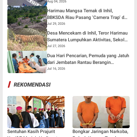
Kuok, Sepeda Motor Ditinggal di Lokasi
Aug 04, 2026
Harimau Mangsa Ternak di Inhil,
BBKSDA Riau Pasang 'Camera Trap' dan
Drone
Jul 29, 2026
Desa Mencekam di Inhil, Teror Harimau
Sumatera Lumpuhkan Aktivitas, Sekolah
Dialihkan Online
Jul 27, 2026
Dua Hari Pencarian, Pemuda yang Jatuh
dari Jembatan Rantau Berangin
Ditemukan
Jul 16, 2026
REKOMENDASI
Sentuhan Kasih Prajurit
Bongkar Jaringan Narkoba,