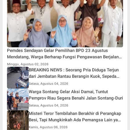
Pemdes Sendayan Gelar Pemilihan BPD 23 Agustus
Mendatang, Warga Berharap Fungsi Pengawasan Berjalan
Maksimal
Minggu, Agustus 02, 2026
BREAKING NEWS : Seorang Pria Diduga Terjun
dari Jembatan Rantau Berangin Kuok, Sepeda
Motor Ditinggal di Lokasi
Selasa, Agustus 04, 2026
Warga Sontang Gelar Aksi Damai, Tuntut
Pemprov Riau Segera Benahi Jalan Sontang-Duri
Selasa, Agustus 04, 2026
Misteri Teror Tembilahan Berakhir di Perangkap
Besi, Tapi Mungkinkah Ada Pemangsa Lain yang
Masih Mengintai ?
Kamis, Agustus 06, 2026