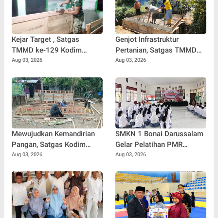
Kejar Target , Satgas
Genjot Infrastruktur
TMMD ke-129 Kodim
Pertanian, Satgas TMMD
0102/Pidie Lembur Pasang
Ke-129 Kebut Pengecoran
Aug 03, 2026
Aug 03, 2026
Pintu RTLH Hingga Malam
Box Culvert Demi
Hari
Kelancaran Akses Petani
Mewujudkan Kemandirian
SMKN 1 Bonai Darussalam
Pangan, Satgas Kodim
Gelar Pelatihan PMR
0102/Pidie Bangun
Bersama PMI Rokan Hulu,
Aug 03, 2026
Aug 03, 2026
Kandang Ayam Petelur
Bentuk Generasi Muda
untuk Warga
Berjiwa Kemanusiaan