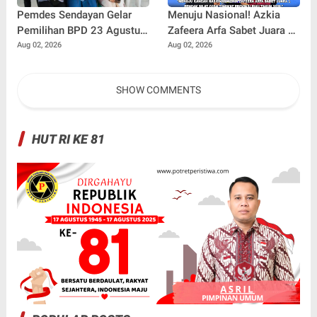
Pemdes Sendayan Gelar
Menuju Nasional! Azkia
Pemilihan BPD 23 Agustus
Zafeera Arfa Sabet Juara 1
Mendatang, Warga
Pencak Silat O2SN Tingkat
Aug 02, 2026
Aug 02, 2026
Berharap Fungsi
Provinsi Riau
Pengawasan Berjalan
SHOW COMMENTS
Maksimal
HUT RI KE 81