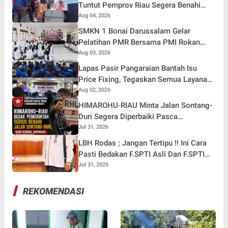
Tuntut Pemprov Riau Segera Benahi
Jalan Sontang-Duri
Aug 04, 2026
SMKN 1 Bonai Darussalam Gelar
Pelatihan PMR Bersama PMI Rokan
Hulu, Bentuk Generasi Muda Berjiwa
Aug 03, 2026
Kemanusiaan
Lapas Pasir Pangaraian Bantah Isu
Price Fixing, Tegaskan Semua Layanan
Gratis
Aug 02, 2026
HIMAROHU-RIAU Minta Jalan Sontang-
Duri Segera Diperbaiki Pasca
Meninggalnya Anak 9 Tahun
Jul 31, 2026
LBH Rodas ; Jangan Tertipu !! Ini Cara
Pasti Bedakan F.SPTI Asli Dan F.SPTI
Yang Abal -Abal
Jul 31, 2026
REKOMENDASI