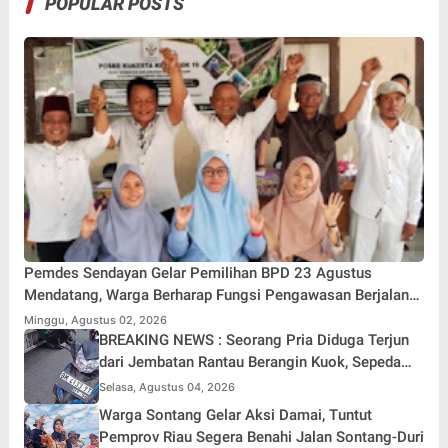
POPULAR POSTS
Pemdes Sendayan Gelar Pemilihan BPD 23 Agustus
Mendatang, Warga Berharap Fungsi Pengawasan Berjalan
Maksimal
Minggu, Agustus 02, 2026
BREAKING NEWS : Seorang Pria Diduga Terjun
dari Jembatan Rantau Berangin Kuok, Sepeda
Motor Ditinggal di Lokasi
Selasa, Agustus 04, 2026
Warga Sontang Gelar Aksi Damai, Tuntut
Pemprov Riau Segera Benahi Jalan Sontang-Duri