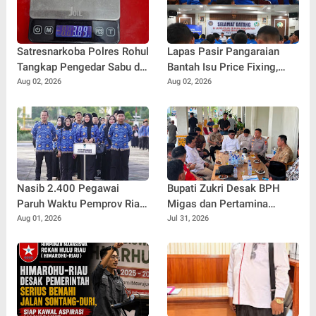
Satresnarkoba Polres Rohul
Lapas Pasir Pangaraian
Tangkap Pengedar Sabu di
Bantah Isu Price Fixing,
Ujung Batu, Sita Barang
Tegaskan Semua Layanan
Aug 02, 2026
Aug 02, 2026
Bukti 3,89 Gram
Gratis
Nasib 2.400 Pegawai
Bupati Zukri Desak BPH
Paruh Waktu Pemprov Riau
Migas dan Pertamina
Masih 'Gantung', Kapan
Segera Buka Penyaluran
Aug 01, 2026
Jul 31, 2026
Status Penuh Waktu
BBM untuk Kuala Kampar
Dikabulkan?