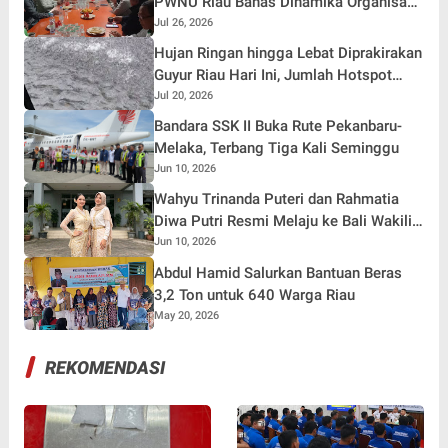
PWNU Riau Bahas Dinamika Organisasi
serta Persiapan Muktamar NU di
Jul 26, 2026
Jombang
Hujan Ringan hingga Lebat Diprakirakan
Guyur Riau Hari Ini, Jumlah Hotspot
Turun Jadi 10 Titik
Jul 20, 2026
Bandara SSK II Buka Rute Pekanbaru-
Melaka, Terbang Tiga Kali Seminggu
Jun 10, 2026
Wahyu Trinanda Puteri dan Rahmatia
Diwa Putri Resmi Melaju ke Bali Wakili
Provinsi Riau
Jun 10, 2026
Abdul Hamid Salurkan Bantuan Beras
3,2 Ton untuk 640 Warga Riau
May 20, 2026
REKOMENDASI