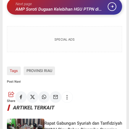
Next page
AMP Soroti Dugaan Kelebihan HGU PTPN di
FGD Polda Lampung, Tuntut Verifikasi Terbuka
dan Kepastian Hak Warga
SPECIAL ADS
Tags
PROVINSI RIAU
Post Navi
Share
ARTIKEL TERKAIT
‎Rapat Gabungan Syuriah dan Tanfidziyah