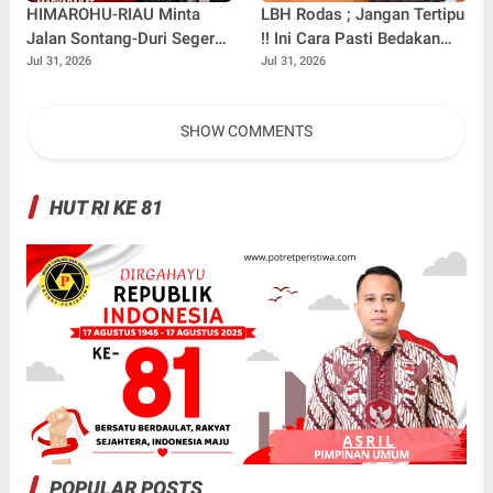
HIMAROHU-RIAU Minta
LBH Rodas ; Jangan Tertipu
Jalan Sontang-Duri Segera
!! Ini Cara Pasti Bedakan
Diperbaiki Pasca
F.SPTI Asli Dan F.SPTI Yang
Jul 31, 2026
Jul 31, 2026
Meninggalnya Anak 9
Abal -Abal
Tahun
SHOW COMMENTS
HUT RI KE 81
POPULAR POSTS