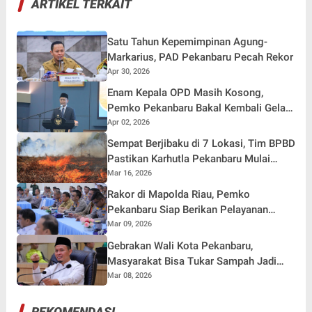
ARTIKEL TERKAIT
Satu Tahun Kepemimpinan Agung-
Markarius, PAD Pekanbaru Pecah Rekor
Apr 30, 2026
Enam Kepala OPD Masih Kosong,
Pemko Pekanbaru Bakal Kembali Gelar
Pelantikan
Apr 02, 2026
Sempat Berjibaku di 7 Lokasi, Tim BPBD
Pastikan Karhutla Pekanbaru Mulai
Kondusif
Mar 16, 2026
Rakor di Mapolda Riau, Pemko
Pekanbaru Siap Berikan Pelayanan
Terbaik bagi Pemudik
Mar 09, 2026
Gebrakan Wali Kota Pekanbaru,
Masyarakat Bisa Tukar Sampah Jadi
Uang
Mar 08, 2026
REKOMENDASI