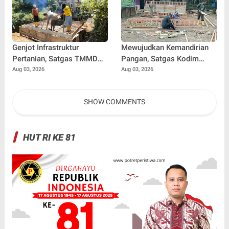
Genjot Infrastruktur
Mewujudkan Kemandirian
Pertanian, Satgas TMMD
Pangan, Satgas Kodim
Ke-129 Kebut Pengecoran
0102/Pidie Bangun
Aug 03, 2026
Aug 03, 2026
Box Culvert Demi
Kandang Ayam Petelur
Kelancaran Akses Petani
untuk Warga
SHOW COMMENTS
HUT RI KE 81