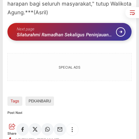
harapan bagi seluruh masyarakat," tutup Walikota
Agung.***(Asril)
Next page
Silaturahmi Ramadhan Sekaligus Peninjauan
Pasar Murah dan Bazar Ramadhan di
Kecamatan Tegineneng
SPECIAL ADS
Tags
PEKANBARU
Post Navi
Share