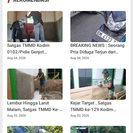
Satgas TMMD Kodim
BREAKING NEWS : Seorang
0102/Pidie Genjot
Pria Diduga Terjun dari
Pembangunan RTLH
Jembatan Rantau Berangin
Aug 04, 2026
Aug 04, 2026
Sasaran 2, Progres Capai
Kuok, Sepeda Motor
65 Persen
Ditinggal di Lokasi
Lembur Hingga Larut
Kejar Target , Satgas
Malam, Satgas TMMD Ke-
TMMD ke-129 Kodim
129 Kebut Penyelesaian
0102/Pidie Lembur Pasang
Aug 03, 2026
Aug 03, 2026
RTLH Milik Umar Amin
Pintu RTLH Hingga Malam
Hari