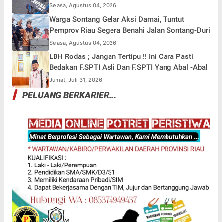
Motor Ditinggal di Lokasi
Selasa, Agustus 04, 2026
Warga Sontang Gelar Aksi Damai, Tuntut
Pemprov Riau Segera Benahi Jalan Sontang-Duri
Selasa, Agustus 04, 2026
LBH Rodas ; Jangan Tertipu !! Ini Cara Pasti
Bedakan F.SPTI Asli Dan F.SPTI Yang Abal -Abal
Jumat, Juli 31, 2026
PELUANG BERKARIER...