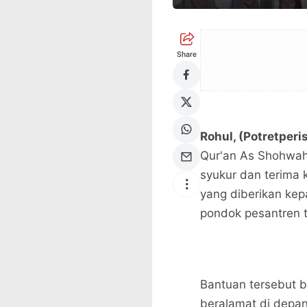
Share
Rohul, (Potretperi
Qur'an As Shohwah
syukur dan terima
yang diberikan kep
pondok pesantren t
Bantuan tersebut b
beralamat di depan