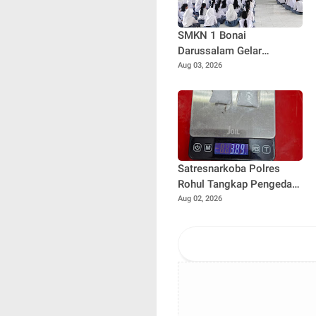
SMKN 1 Bonai
Darussalam Gelar
Pelatihan PMR Bersama
Aug 03, 2026
PMI Rokan Hulu, Bentuk
Generasi Muda Berjiwa
Kemanusiaan
Satresnarkoba Polres
Rohul Tangkap Pengedar
Sabu di Ujung Batu, Sita
Aug 02, 2026
Barang Bukti 3,89 Gram