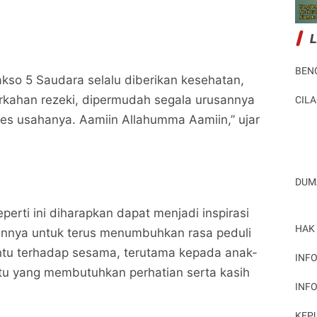
BEN
kso 5 Saudara selalu diberikan kesehatan,
Sedekah Jumat Penuh Berkah, Bakso 5 Saudara
Sedekah Jumat Penuh Berkah, Bakso 5 Saudara
rkahan rezeki, dipermudah segala urusannya
CIL
Santuni Anak Yatim Piatu Ponpes As Shohwah
Santuni Anak Yatim Piatu Ponpes As Shohwah
Islamiyah
Potret Peristiwa
Islamiyah
Potret Peristiwa
es usahanya. Aamiin Allahumma Aamiin,” ujar
Bagikan ke media lain
Bagikan ke media lain
DUM
perti ini diharapkan dapat menjadi inspirasi
HAK
innya untuk terus menumbuhkan rasa peduli
tu terhadap sesama, terutama kepada anak-
INFO
tu yang membutuhkan perhatian serta kasih
INF
KEP