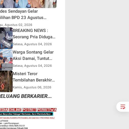
des Sendayan Gelar
lihan BPD 23 Agustus
atang, Warga Berharap
u, Agustus 02, 2026
si Pengawasan Berjalan
BREAKING NEWS :
simal
Seorang Pria Diduga
Terjun dari Jembatan
Selasa, Agustus 04, 2026
Rantau Berangin Kuok,
Warga Sontang Gelar
Sepeda Motor
Aksi Damai, Tuntut
Ditinggal di Lokasi
Pemprov Riau Segera
Selasa, Agustus 04, 2026
Benahi Jalan Sontang-
Misteri Teror
Duri
Tembilahan Berakhir
di Perangkap Besi,
Kamis, Agustus 06, 2026
Tapi Mungkinkah Ada
ELUANG BERKARIER...
Pemangsa Lain yang
Masih Mengintai ?