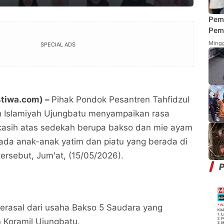
Pem
Pemi
Mend
Mingg
SPECIAL ADS
Fung
Mak
stiwa.com) –
Pihak Pondok Pesantren Tahfidzul
 Islamiyah Ujungbatu menyampaikan rasa
 kasih atas sedekah berupa bakso dan mie ayam
ada anak-anak yatim dan piatu yang berada di
ersebut, Jum'at, (15/05/2026).
P
erasal dari usaha Bakso 5 Saudara yang
 Koramil Ujungbatu.