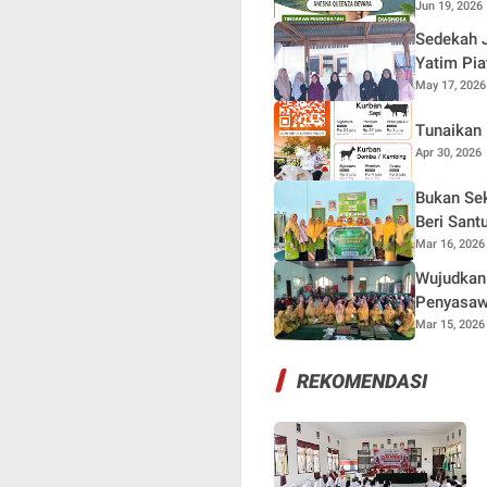
Jun 19, 2026
Sedekah 
Yatim Pi
May 17, 2026
Tunaikan 
Apr 30, 2026
Bukan Se
Beri Sant
Mar 16, 2026
Wujudkan 
Penyasawa
Mar 15, 2026
REKOMENDASI