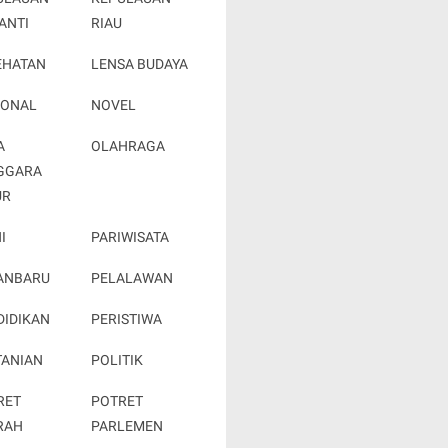
ANTI
RIAU
EHATAN
LENSA BUDAYA
IONAL
NOVEL
A
OLAHRAGA
GGARA
UR
I
PARIWISATA
ANBARU
PELALAWAN
DIDIKAN
PERISTIWA
TANIAN
POLITIK
RET
POTRET
RAH
PARLEMEN