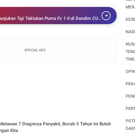
MER
unjukan Taji Taklukan Puma Fc 1-0 di Dandim CUP
KES
NAS
NUS
SPECIAL ADS
TEN
TIM
OPIN
PEK
PEN
PER
POT
Melawan 7 Diagnosa Penyakit, Bocah 5 Tahun Ini Butuh
DAE
ngan Kita