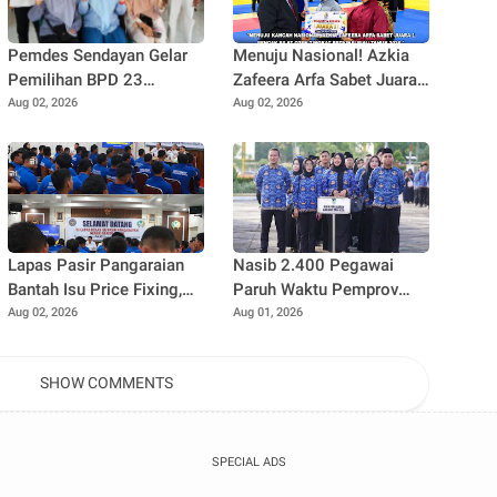
Pemdes Sendayan Gelar
Menuju Nasional! Azkia
Pemilihan BPD 23
Zafeera Arfa Sabet Juara
Agustus Mendatang,
1 Pencak Silat O2SN
Aug 02, 2026
Aug 02, 2026
Warga Berharap Fungsi
Tingkat Provinsi Riau
Pengawasan Berjalan
Maksimal
Lapas Pasir Pangaraian
Nasib 2.400 Pegawai
Bantah Isu Price Fixing,
Paruh Waktu Pemprov
Tegaskan Semua Layanan
Riau Masih 'Gantung',
Aug 02, 2026
Aug 01, 2026
Gratis
Kapan Status Penuh
Waktu Dikabulkan?
SHOW COMMENTS
SPECIAL ADS