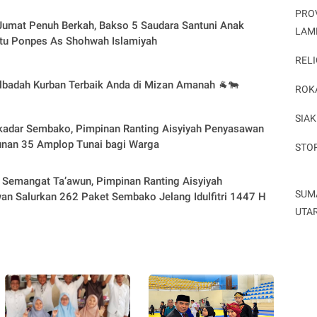
PRO
Jumat Penuh Berkah, Bakso 5 Saudara Santuni Anak
LAM
atu Ponpes As Shohwah Islamiyah
RELI
lbadah Kurban Terbaik Anda di Mizan Amanah 🐐🐄
ROK
SIAK
kadar Sembako, Pimpinan Ranting Aisyiyah Penyasawan
unan 35 Amplop Tunai bagi Warga
STO
Semangat Ta’awun, Pimpinan Ranting Aisyiyah
SUM
n Salurkan 262 Paket Sembako Jelang Idulfitri 1447 H
UTA