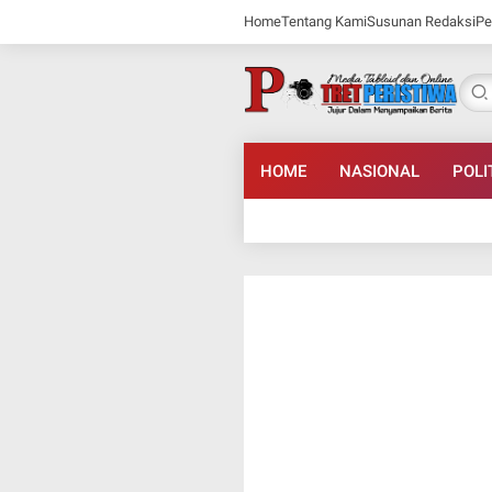
Home
Tentang Kami
Susunan Redaksi
Pe
HOME
NASIONAL
POLI