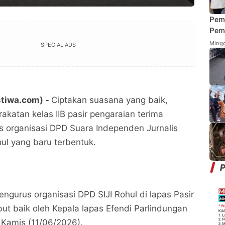
Pem
Pemi
Mend
Mingg
SPECIAL ADS
Fung
Mak
stiwa.com) -
Ciptakan suasana yang baik,
katan kelas IIB pasir pengaraian terima
 organisasi DPD Suara Independen Jurnalis
hul yang baru terbentuk.
P
ngurus organisasi DPD SIJI Rohul di lapas Pasir
ut baik oleh Kepala lapas Efendi Parlindungan
 Kamis (11/06/2026).