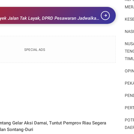
MER
royek Jalan Tak Layak, DPRD Pesawaran Jadwalkan
KES
 Terkait
NAS
NUS
SPECIAL ADS
TEN
TIM
OPIN
PEK
PEN
PER
POT
tang Gelar Aksi Damai, Tuntut Pemprov Riau Segera
DAE
lan Sontang-Duri