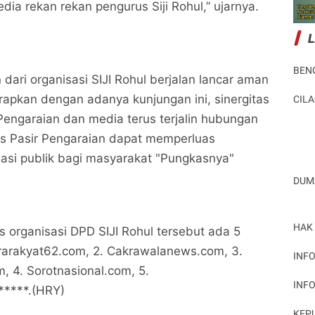
edia rekan rekan pengurus Siji Rohul,” ujarnya.
Kalapas Pasir Pengaraian, Terima Kunjungan
Kalapas Pasir Pengaraian, Terima Kunjungan
Silahturahmi Pengurus Organisasi DPD SIJI Rohul
Silahturahmi Pengurus Organisasi DPD SIJI Rohul
Potret Peristiwa
Potret Peristiwa
BEN
dari organisasi SIJI Rohul berjalan lancar aman
Bagikan ke media lain
Bagikan ke media lain
arapkan dengan adanya kunjungan ini, sinergitas
CIL
 Pengaraian dan media terus terjalin hubungan
as Pasir Pengaraian dapat memperluas
asi publik bagi masyarakat "Pungkasnya"
DUM
HAK
 organisasi DPD SIJI Rohul tersebut ada 5
ararakyat62.com, 2. Cakrawalanews.com, 3.
INFO
, 4. Sorotnasional.com, 5.
INF
*****.(HRY)
KEP