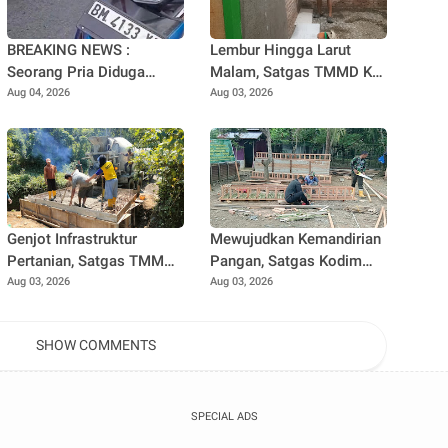
BREAKING NEWS :
Lembur Hingga Larut
Seorang Pria Diduga
Malam, Satgas TMMD Ke-
Terjun dari Jembatan
129 Kebut Penyelesaian
Aug 04, 2026
Aug 03, 2026
Rantau Berangin Kuok,
RTLH Milik Umar Amin
Sepeda Motor Ditinggal di
Lokasi
Genjot Infrastruktur
Mewujudkan Kemandirian
Pertanian, Satgas TMMD
Pangan, Satgas Kodim
Ke-129 Kebut Pengecoran
0102/Pidie Bangun
Aug 03, 2026
Aug 03, 2026
Box Culvert Demi
Kandang Ayam Petelur
Kelancaran Akses Petani
untuk Warga
SHOW COMMENTS
SPECIAL ADS