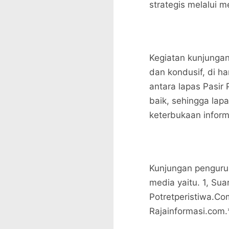
strategis melalui m
Kegiatan kunjungan 
dan kondusif, di h
antara lapas Pasir
baik, sehingga lap
keterbukaan inform
Kunjungan pengurus
media yaitu. 1, Su
Potretperistiwa.Com
Rajainformasi.com.