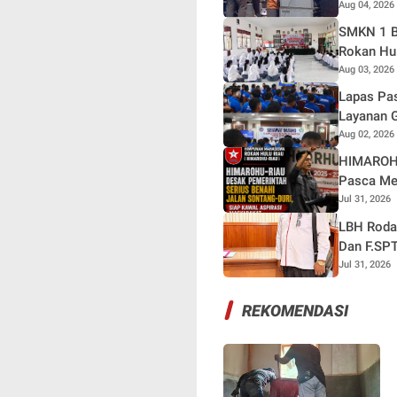
Aug 04, 2026
SMKN 1 B
Rokan Hul
Aug 03, 2026
Lapas Pas
Layanan G
Aug 02, 2026
HIMAROHU
Pasca Me
Jul 31, 2026
LBH Rodas
Dan F.SPT
Jul 31, 2026
REKOMENDASI