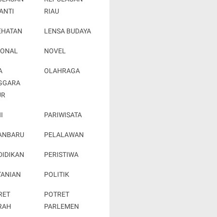
ANTI
RIAU
EHATAN
LENSA BUDAYA
IONAL
NOVEL
A
OLAHRAGA
GGARA
UR
I
PARIWISATA
ANBARU
PELALAWAN
DIDIKAN
PERISTIWA
TANIAN
POLITIK
RET
POTRET
RAH
PARLEMEN