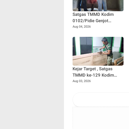
Satgas TMMD Kodim
0102/Pidie Genjot
Pembangunan RTLH
Aug 04, 2026
Sasaran 2, Progres Capai
65 Persen
Kejar Target , Satgas
TMMD ke-129 Kodim
0102/Pidie Lembur
Aug 03, 2026
Pasang Pintu RTLH
Hingga Malam Hari