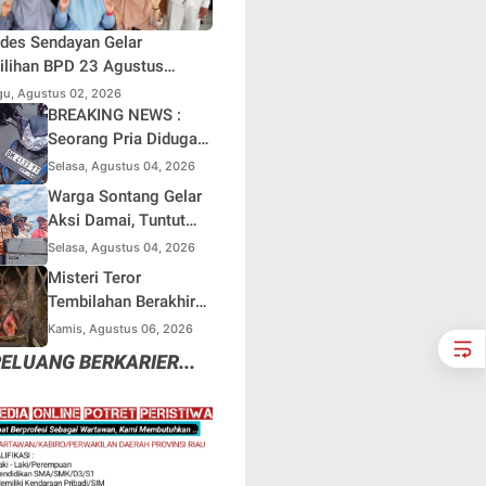
des Sendayan Gelar
lihan BPD 23 Agustus
atang, Warga Berharap
u, Agustus 02, 2026
si Pengawasan Berjalan
BREAKING NEWS :
simal
Seorang Pria Diduga
Terjun dari Jembatan
Selasa, Agustus 04, 2026
Rantau Berangin Kuok,
Warga Sontang Gelar
Sepeda Motor
Aksi Damai, Tuntut
Ditinggal di Lokasi
Pemprov Riau Segera
Selasa, Agustus 04, 2026
Benahi Jalan Sontang-
Misteri Teror
Duri
Tembilahan Berakhir
di Perangkap Besi,
Kamis, Agustus 06, 2026
Tapi Mungkinkah Ada
ELUANG BERKARIER...
Pemangsa Lain yang
Masih Mengintai ?