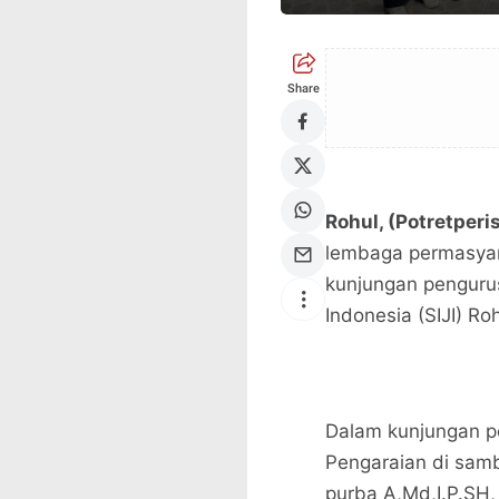
Share
Rohul, (Potretperi
lembaga permasyara
kunjungan pengurus
Indonesia (SIJI) Ro
Dalam kunjungan pe
Pengaraian di samb
purba A,Md,I.P.SH,