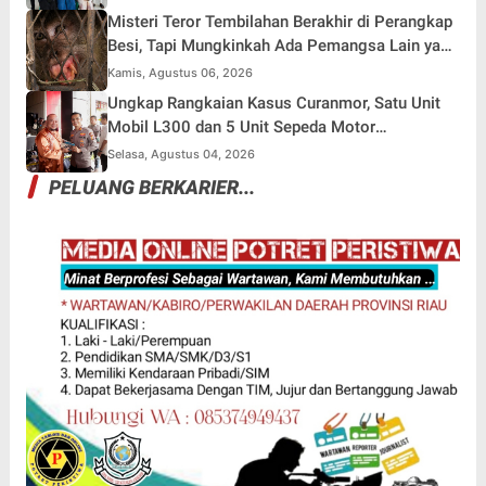
Misteri Teror Tembilahan Berakhir di Perangkap
Besi, Tapi Mungkinkah Ada Pemangsa Lain yang
Masih Mengintai ?
Kamis, Agustus 06, 2026
Ungkap Rangkaian Kasus Curanmor, Satu Unit
Mobil L300 dan 5 Unit Sepeda Motor
Dikembalikan
Selasa, Agustus 04, 2026
PELUANG BERKARIER...