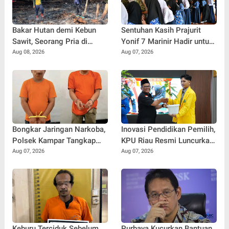
Bakar Hutan demi Kebun
Sentuhan Kasih Prajurit
Sawit, Seorang Pria di
Yonif 7 Marinir Hadir untuk
Pelalawan Ditangkap Polisi
Anak-anak Yatim Ponpes
Aug 08, 2026
Aug 07, 2026
Nurul Huda
Bongkar Jaringan Narkoba,
Inovasi Pendidikan Pemilih,
Polsek Kampar Tangkap
KPU Riau Resmi Luncurkan
Dua Pengedar serta
Sekolah Pemilu Hijau 2026
Aug 07, 2026
Aug 07, 2026
Amankan Sabu dan Ekstasi
Keburu Terciduk Sebelum
Purbaya Kucurkan Bantuan