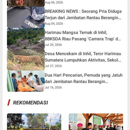
Pemangsa Lain yang Masih Mengintai ?
Aug 06, 2026
BREAKING NEWS : Seorang Pria Diduga
Terjun dari Jembatan Rantau Berangin
Kuok, Sepeda Motor Ditinggal di Lokasi
Aug 04, 2026
Harimau Mangsa Ternak di Inhil,
BBKSDA Riau Pasang 'Camera Trap' dan
Drone
Jul 29, 2026
Desa Mencekam di Inhil, Teror Harimau
Sumatera Lumpuhkan Aktivitas, Sekolah
Dialihkan Online
Jul 27, 2026
Dua Hari Pencarian, Pemuda yang Jatuh
dari Jembatan Rantau Berangin
Ditemukan
Jul 16, 2026
REKOMENDASI