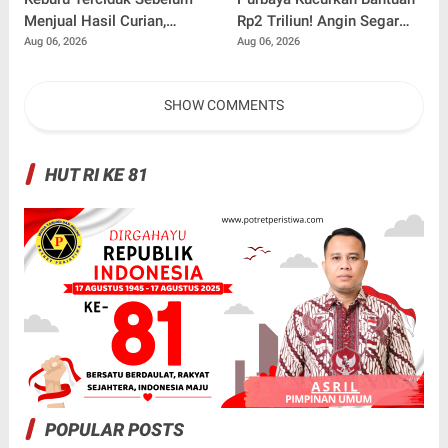
Menjual Hasil Curian,
Rp2 Triliun! Angin Segar
Maling Kantor Balai
Bagi Pemda untuk
Aug 06, 2026
Aug 06, 2026
Penyuluhan Kampar
Tuntaskan Tunggakan Gaji
Diringkus
Pegawai
SHOW COMMENTS
HUT RI KE 81
POPULAR POSTS