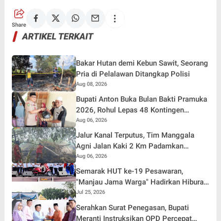
Share
ARTIKEL TERKAIT
Bakar Hutan demi Kebun Sawit, Seorang
Pria di Pelalawan Ditangkap Polisi
Aug 08, 2026
Bupati Anton Buka Bulan Bakti Pramuka
2026, Rohul Lepas 48 Kontingen
Jambore Nasional
Aug 06, 2026
Jalur Kanal Terputus, Tim Manggala
Agni Jalan Kaki 2 Km Padamkan
Karhutla
Aug 06, 2026
Semarak HUT ke-19 Pesawaran,
"Manjau Jama Warga" Hadirkan Hiburan
Rakyat dan Pelayanan Dekat untuk
Jul 25, 2026
Masyarakat
Serahkan Surat Penegasan, Bupati
Meranti Instruksikan OPD Percepat