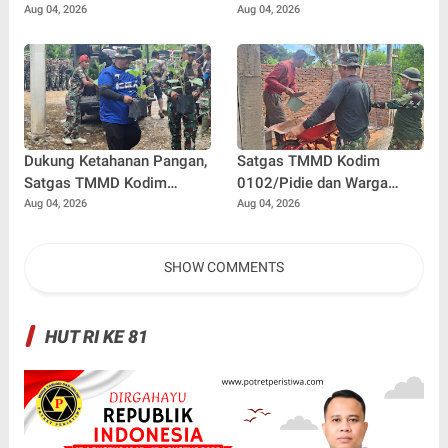
L300 dan 5 Unit Sepeda
Riau Segera Benahi Jalan
Aug 04, 2026
Aug 04, 2026
Motor Dikembalikan
Sontang-Duri
Dukung Ketahanan Pangan,
Satgas TMMD Kodim
Satgas TMMD Kodim
0102/Pidie dan Warga
0102/Pidie Siapkan Bibit
Kebut Pembangunan MCK,
Aug 04, 2026
Aug 04, 2026
Sayuran untuk Penerima
Hadirkan Sanitasi Layak di
Manfaat RTLH
Meunasah Blang Cot
SHOW COMMENTS
HUT RI KE 81