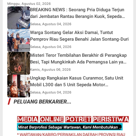
Maksimal
Minggu, Agustus 02, 2026
BREAKING NEWS : Seorang Pria Diduga Terjun
dari Jembatan Rantau Berangin Kuok, Sepeda
Motor Ditinggal di Lokasi
Selasa, Agustus 04, 2026
Warga Sontang Gelar Aksi Damai, Tuntut
Pemprov Riau Segera Benahi Jalan Sontang-Duri
Selasa, Agustus 04, 2026
Misteri Teror Tembilahan Berakhir di Perangkap
Besi, Tapi Mungkinkah Ada Pemangsa Lain yang
Masih Mengintai ?
Kamis, Agustus 06, 2026
Ungkap Rangkaian Kasus Curanmor, Satu Unit
Mobil L300 dan 5 Unit Sepeda Motor
Dikembalikan
Selasa, Agustus 04, 2026
PELUANG BERKARIER...