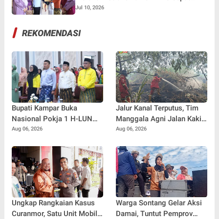
Tindak Lanjut LHP BPK
Jul 10, 2026
REKOMENDASI
Bupati Kampar Buka
Jalur Kanal Terputus, Tim
Nasional Pokja 1 H-LUN
Manggala Agni Jalan Kaki
Kabupaten Kampar 2026
2 Km Padamkan Karhutla
Aug 06, 2026
Aug 06, 2026
Ungkap Rangkaian Kasus
Warga Sontang Gelar Aksi
Curanmor, Satu Unit Mobil
Damai, Tuntut Pemprov