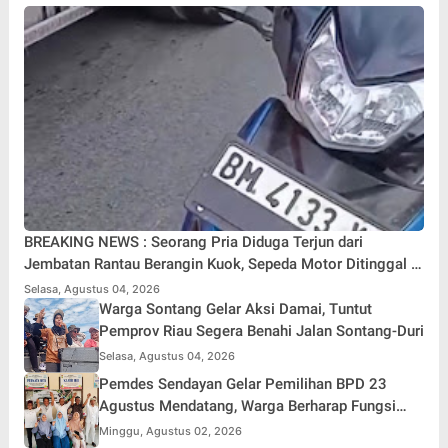
BREAKING NEWS : Seorang Pria Diduga Terjun dari
Jembatan Rantau Berangin Kuok, Sepeda Motor Ditinggal di
Lokasi
Selasa, Agustus 04, 2026
Warga Sontang Gelar Aksi Damai, Tuntut
Pemprov Riau Segera Benahi Jalan Sontang-Duri
Selasa, Agustus 04, 2026
Pemdes Sendayan Gelar Pemilihan BPD 23
Agustus Mendatang, Warga Berharap Fungsi
Pengawasan Berjalan Maksimal
Minggu, Agustus 02, 2026