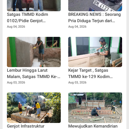
Satgas TMMD Kodim
BREAKING NEWS : Seorang
0102/Pidie Genjot
Pria Diduga Terjun dari
Pembangunan RTLH
Jembatan Rantau Berangin
Aug 04, 2026
Aug 04, 2026
Sasaran 2, Progres Capai
Kuok, Sepeda Motor
65 Persen
Ditinggal di Lokasi
Lembur Hingga Larut
Kejar Target , Satgas
Malam, Satgas TMMD Ke-
TMMD ke-129 Kodim
129 Kebut Penyelesaian
0102/Pidie Lembur Pasang
Aug 03, 2026
Aug 03, 2026
RTLH Milik Umar Amin
Pintu RTLH Hingga Malam
Hari
Genjot Infrastruktur
Mewujudkan Kemandirian