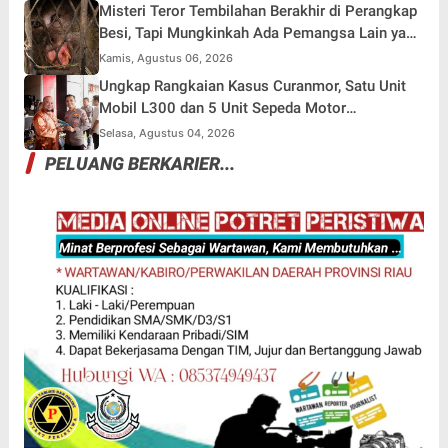
Misteri Teror Tembilahan Berakhir di Perangkap
Besi, Tapi Mungkinkah Ada Pemangsa Lain yang
Masih Mengintai ?
Kamis, Agustus 06, 2026
Ungkap Rangkaian Kasus Curanmor, Satu Unit
Mobil L300 dan 5 Unit Sepeda Motor
Dikembalikan
Selasa, Agustus 04, 2026
PELUANG BERKARIER...