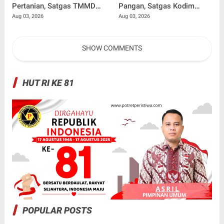
Pertanian, Satgas TMMD
Pangan, Satgas Kodim
Ke-129 Kebut Pengecoran
0102/Pidie Bangun
Aug 03, 2026
Aug 03, 2026
Box Culvert Demi
Kandang Ayam Petelur
Kelancaran Akses Petani
untuk Warga
SHOW COMMENTS
HUT RI KE 81
POPULAR POSTS