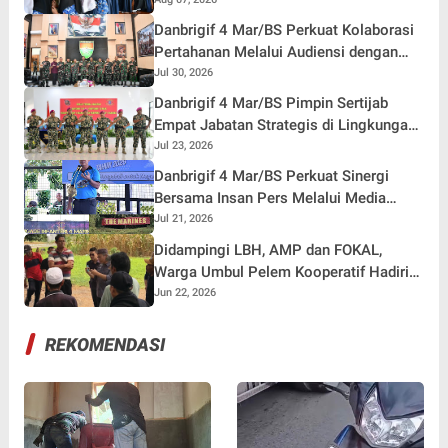
Nurul Huda
Danbrigif 4 Mar/BS Perkuat Kolaborasi
Pertahanan Melalui Audiensi dengan
Pangdam XXI/RI
Jul 30, 2026
Danbrigif 4 Mar/BS Pimpin Sertijab
Empat Jabatan Strategis di Lingkungan
Brigif 4 Mar/BS
Jul 23, 2026
Danbrigif 4 Mar/BS Perkuat Sinergi
Bersama Insan Pers Melalui Media
Gathering
Jul 21, 2026
Didampingi LBH, AMP dan FOKAL,
Warga Umbul Pelem Kooperatif Hadiri
Panggilan Polres Pesawaran
Jun 22, 2026
REKOMENDASI