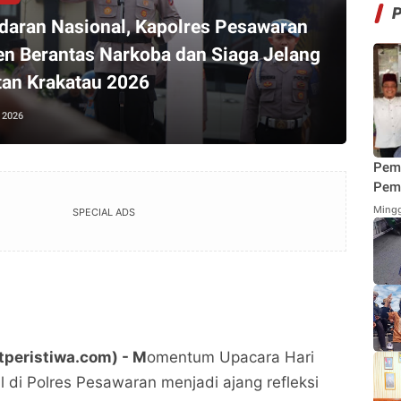
daran Nasional, Kapolres Pesawaran
n Berantas Narkoba dan Siaga Jelang
tan Krakatau 2026
, 2026
Pem
Pemi
Mend
Mingg
SPECIAL ADS
Fung
Mak
tperistiwa.com) - M
omentum Upacara Hari
 di Polres Pesawaran menjadi ajang refleksi