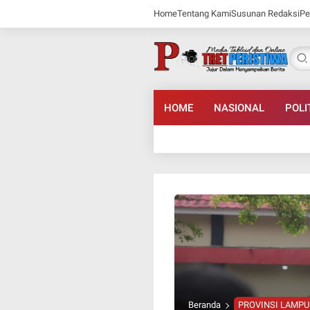
Home
Tentang Kami
Susunan Redaksi
Pe
HOME
NASIONAL
POLI
Beranda
PROVINSI LAMP