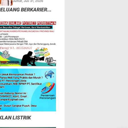
Jumat, Juli 31, 2026
Asli Dan F.SPTI Yang
ELUANG BERKARIER...
Abal -Abal
KLAN LISTRIK