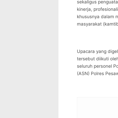
sekaligus penguat
kinerja, profesion
khususnya dalam m
masyarakat (kamtib
Upacara yang dige
tersebut diikuti o
seluruh personel P
(ASN) Polres Pesa