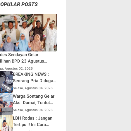
POPULAR POSTS
des Sendayan Gelar
lihan BPD 23 Agustus
atang, Warga Berharap
u, Agustus 02, 2026
si Pengawasan Berjalan
BREAKING NEWS :
simal
Seorang Pria Diduga
Terjun dari Jembatan
Selasa, Agustus 04, 2026
Rantau Berangin Kuok,
Warga Sontang Gelar
Sepeda Motor
Aksi Damai, Tuntut
Ditinggal di Lokasi
Pemprov Riau Segera
Selasa, Agustus 04, 2026
Benahi Jalan Sontang-
LBH Rodas ; Jangan
Duri
Tertipu !! Ini Cara
Pasti Bedakan F.SPTI