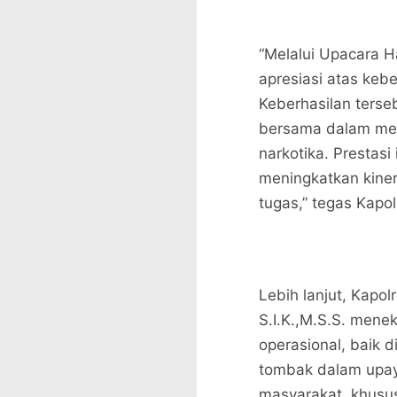
“Melalui Upacara H
apresiasi atas keb
Keberhasilan terse
bersama dalam me
narkotika. Prestasi
meningkatkan kiner
tugas,” tegas Kapo
Lebih lanjut, Kapo
S.I.K.,M.S.S. mene
operasional, baik d
tombak dalam upay
masyarakat, khusus