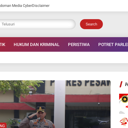
doman Media Cyber
Disclaimer
Search
TIK
HUKUM DAN KRIMINAL
PERISTIWA
POTRET PARL
H
UNG