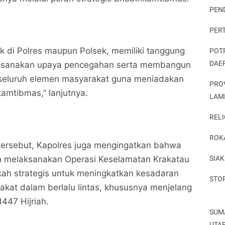
PEN
PER
ik di Polres maupun Polsek, memiliki tanggung
POT
DAE
ksanakan upaya pencegahan serta membangun
seluruh elemen masyarakat guna meniadakan
PRO
amtibmas,” lanjutnya.
LAM
RELI
ROK
ersebut, Kapolres juga mengingatkan bahwa
SIAK
gah melaksanakan Operasi Keselamatan Krakatau
kah strategis untuk meningkatkan kesadaran
STO
rakat dalam berlalu lintas, khususnya menjelang
 1447 Hijriah.
SUM
UTA