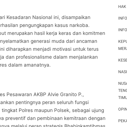
HAK
ari Kesadaran Nasional ini, disampaikan
INFO
erhasilan pengungkapan kasus narkoba.
INF
but merupakan hasil kerja keras dan komitmen
nyelamatkan generasi muda dari ancaman
KEP
MER
 ini diharapkan menjadi motivasi untuk terus
ja dan profesionalisme dalam menjalankan
KES
lres dalam amanatnya.
NAS
Upacara Hari Kesadaran Nasional, Kapolres
Upacara Hari Kesadaran Nasional, Kapolres
NUS
Pesawaran Tegaskan Komitmen Berantas Narkoba
Pesawaran Tegaskan Komitmen Berantas Narkoba
TEN
dan Siaga Jelang Operasi Keselamatan Krakatau
Potret Peristiwa
dan Siaga Jelang Operasi Keselamatan Krakatau
Potret Peristiwa
lres Pesawaran AKBP Alvie Granito P.,
2026
2026
TIM
kankan pentingnya peran seluruh fungsi
Bagikan ke media lain
Bagikan ke media lain
OPIN
i tingkat Polres maupun Polsek, sebagai ujung
a preventif dan pembinaan kemitraan dengan
PEK
nya melalui peran strategis Bhabinkamtibmas.