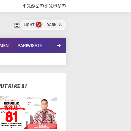
LIGHT
DARK
EMEN
PARIWISATA
PENDIDIKAN
LENSA BUDAYA
IN
UT RI KE 81