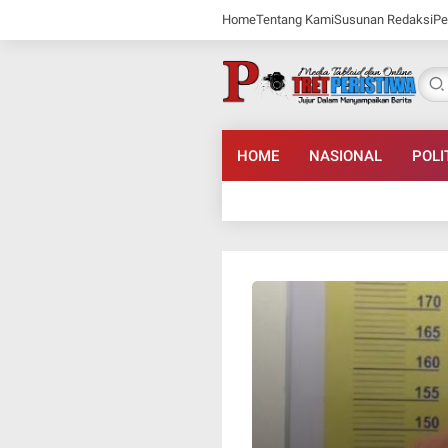
Home
Tentang Kami
Susunan Redaksi
Pe
HOME
NASIONAL
POLI