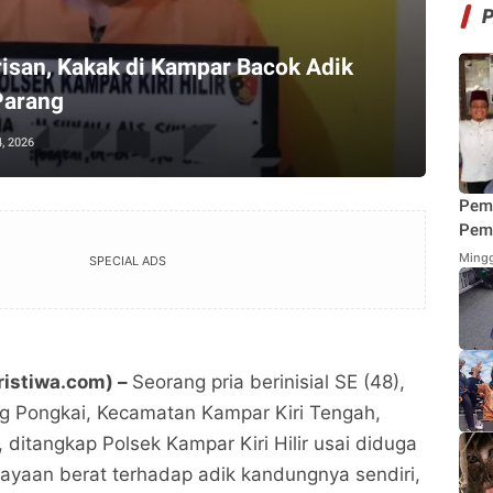
isan, Kakak di Kampar Bacok Adik
Parang
, 2026
Pem
Pemi
Mend
Mingg
SPECIAL ADS
Fung
Mak
ristiwa.com) –
Seorang pria berinisial SE (48),
 Pongkai, Kecamatan Kampar Kiri Tengah,
ditangkap Polsek Kampar Kiri Hilir usai diduga
ayaan berat terhadap adik kandungnya sendiri,