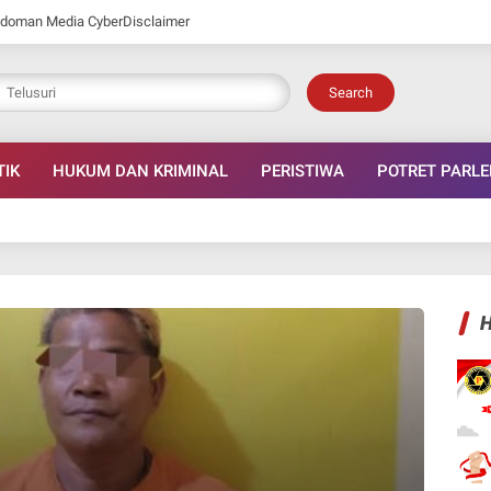
doman Media Cyber
Disclaimer
Search
TIK
HUKUM DAN KRIMINAL
PERISTIWA
POTRET PARL
H