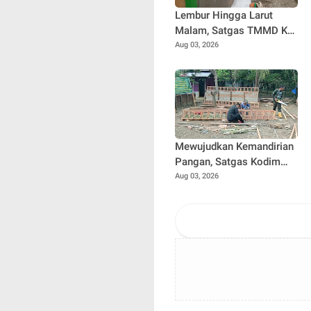
Lembur Hingga Larut
Malam, Satgas TMMD Ke-
129 Kebut Penyelesaian
Aug 03, 2026
RTLH Milik Umar Amin
Mewujudkan Kemandirian
Pangan, Satgas Kodim
0102/Pidie Bangun
Aug 03, 2026
Kandang Ayam Petelur
untuk Warga