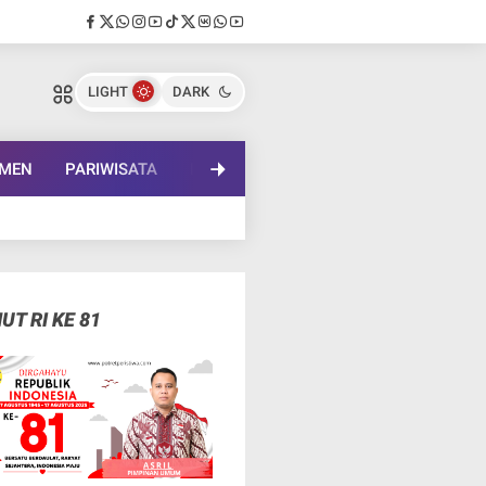
LIGHT
DARK
EMEN
PARIWISATA
PENDIDIKAN
LENSA BUDAYA
IN
UT RI KE 81