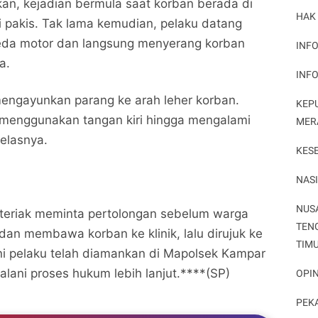
an, kejadian bermula saat korban berada di
HAK
Rebutan Harta Warisan, Kakak di Kampar Bacok
Rebutan Harta Warisan, Kakak di Kampar Bacok
 pakis. Tak lama kemudian, pelaku datang
Adik Kandung Dengan Parang
Adik Kandung Dengan Parang
da motor dan langsung menyerang korban
INFO
Potret Peristiwa
Potret Peristiwa
a.
INF
Bagikan ke media lain
Bagikan ke media lain
engayunkan parang ke arah leher korban.
KEP
menggunakan tangan kiri hingga mengalami
MER
jelasnya.
KES
NAS
NUS
teriak meminta pertolongan sebelum warga
TEN
n membawa korban ke klinik, lalu dirujuk ke
TIM
ini pelaku telah diamankan di Mapolsek Kampar
njalani proses hukum lebih lanjut.****(SP)
OPIN
PEK