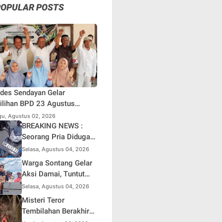
POPULAR POSTS
des Sendayan Gelar
lihan BPD 23 Agustus
atang, Warga Berharap
u, Agustus 02, 2026
si Pengawasan Berjalan
BREAKING NEWS :
simal
Seorang Pria Diduga
Terjun dari Jembatan
Selasa, Agustus 04, 2026
Rantau Berangin Kuok,
Warga Sontang Gelar
Sepeda Motor
Aksi Damai, Tuntut
Ditinggal di Lokasi
Pemprov Riau Segera
Selasa, Agustus 04, 2026
Benahi Jalan Sontang-
Misteri Teror
Duri
Tembilahan Berakhir
di Perangkap Besi,