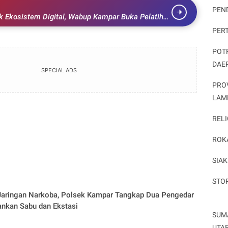
PEN
Ekosistem Digital, Wabup Kampar Buka Pelatihan
PER
POT
DAE
SPECIAL ADS
PRO
LAM
RELI
ROK
SIAK
STO
Jaringan Narkoba, Polsek Kampar Tangkap Dua Pengedar
nkan Sabu dan Ekstasi
SUM
UTA