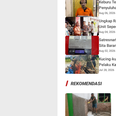
Keburu Te
Penyuluh
Aug 06, 2026
Ungkap Ra
Unit Sepe
Aug 04, 2026
Satresnar
Sita Bara
Aug 02, 2026
Kucing-ku
Pelaku Ka
Jul 28, 2026
REKOMENDASI