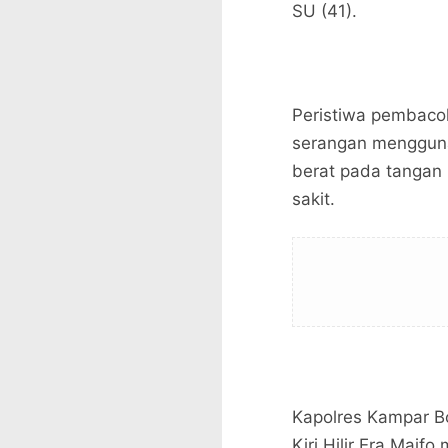
SU (41).
Peristiwa pembacok
serangan mengguna
berat pada tangan 
sakit.
Kapolres Kampar B
Kiri Hilir Era Maif