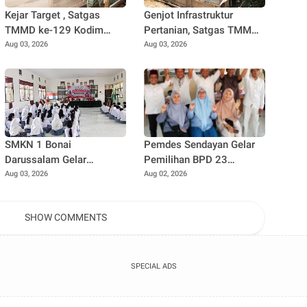
Kejar Target , Satgas
Genjot Infrastruktur
TMMD ke-129 Kodim
Pertanian, Satgas TMMD
0102/Pidie Lembur
Ke-129 Kebut Pengecoran
Aug 03, 2026
Aug 03, 2026
Pasang Pintu RTLH
Box Culvert Demi
Hingga Malam Hari
Kelancaran Akses Petani
SMKN 1 Bonai
Pemdes Sendayan Gelar
Darussalam Gelar
Pemilihan BPD 23
Pelatihan PMR Bersama
Agustus Mendatang,
Aug 03, 2026
Aug 02, 2026
PMI Rokan Hulu, Bentuk
Warga Berharap Fungsi
Generasi Muda Berjiwa
Pengawasan Berjalan
SHOW COMMENTS
Kemanusiaan
Maksimal
SPECIAL ADS