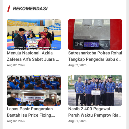
REKOMENDASI
Menuju Nasional! Azkia
Satresnarkoba Polres Rohul
Zafeera Arfa Sabet Juara 1
Tangkap Pengedar Sabu di
Pencak Silat O2SN Tingkat
Ujung Batu, Sita Barang
Aug 02, 2026
Aug 02, 2026
Provinsi Riau
Bukti 3,89 Gram
Lapas Pasir Pangaraian
Nasib 2.400 Pegawai
Bantah Isu Price Fixing,
Paruh Waktu Pemprov Riau
Tegaskan Semua Layanan
Masih 'Gantung', Kapan
Aug 02, 2026
Aug 01, 2026
Gratis
Status Penuh Waktu