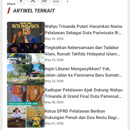
Share
ARTIKEL TERKAIT
Wahyu Trinanda Puteri Harumkan Nama
Pelalawan Sebagai Duta Pariwisata Riau
2026
May 25, 2026
Tingkatkan Kebersamaan dan Tadabur
Alam, Rumah Tahfidz Hidayatul Islam
Naga Beralih Gelar Wisata ke Sumatra
May 23, 2026
Barat
Ingin Liburan Mengasyikkan? Yuk,
Jalan-Jalan ke Panorama Baru Sumatra
Barat!
May 23, 2026
Kadispar Pelalawan Ajak Dukung Wahyu
Trinanda di Grand Final Duta Pariwisata
Riau 2026
May 08, 2026
Ketua DPRD Pelalawan Berikan
Dukungan Penuh dan Doa Restu Bagi
Wahyu Trinanda Puteri
May 07, 2026