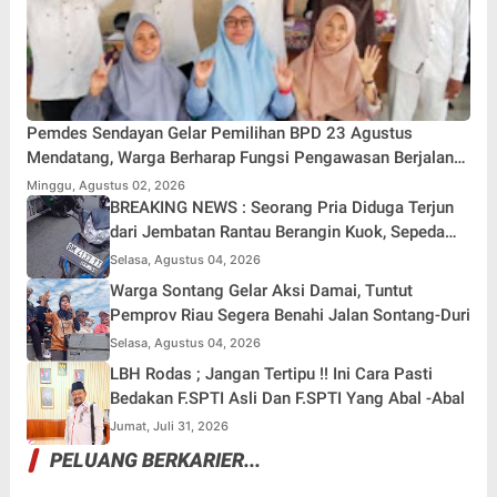
Pemdes Sendayan Gelar Pemilihan BPD 23 Agustus
Mendatang, Warga Berharap Fungsi Pengawasan Berjalan
Maksimal
Minggu, Agustus 02, 2026
BREAKING NEWS : Seorang Pria Diduga Terjun
dari Jembatan Rantau Berangin Kuok, Sepeda
Motor Ditinggal di Lokasi
Selasa, Agustus 04, 2026
Warga Sontang Gelar Aksi Damai, Tuntut
Pemprov Riau Segera Benahi Jalan Sontang-Duri
Selasa, Agustus 04, 2026
LBH Rodas ; Jangan Tertipu !! Ini Cara Pasti
Bedakan F.SPTI Asli Dan F.SPTI Yang Abal -Abal
Jumat, Juli 31, 2026
PELUANG BERKARIER...