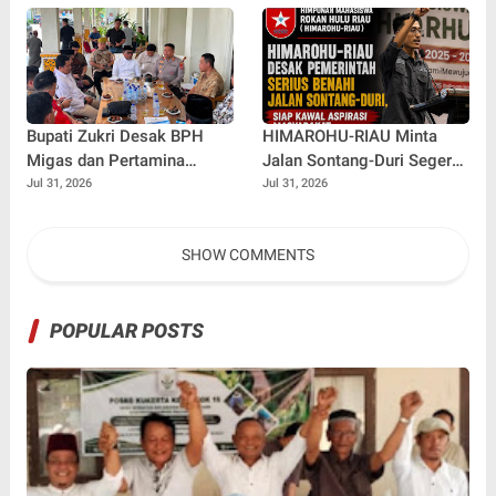
Dikabulkan?
Bupati Zukri Desak BPH
HIMAROHU-RIAU Minta
Migas dan Pertamina
Jalan Sontang-Duri Segera
Segera Buka Penyaluran
Diperbaiki Pasca
Jul 31, 2026
Jul 31, 2026
BBM untuk Kuala Kampar
Meninggalnya Anak 9
Tahun
SHOW COMMENTS
POPULAR POSTS