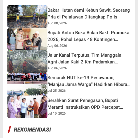
Bakar Hutan demi Kebun Sawit, Seorang
Pria di Pelalawan Ditangkap Polisi
Aug 08, 2026
Bupati Anton Buka Bulan Bakti Pramuka
2026, Rohul Lepas 48 Kontingen
Jambore Nasional
Aug 06, 2026
Jalur Kanal Terputus, Tim Manggala
Agni Jalan Kaki 2 Km Padamkan
Karhutla
Aug 06, 2026
Semarak HUT ke-19 Pesawaran,
"Manjau Jama Warga" Hadirkan Hiburan
Rakyat dan Pelayanan Dekat untuk
Jul 25, 2026
Masyarakat
Serahkan Surat Penegasan, Bupati
Meranti Instruksikan OPD Percepat
Tindak Lanjut LHP BPK
Jul 10, 2026
REKOMENDASI