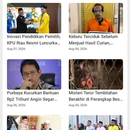
Inovasi Pendidikan Pemilih,
Keburu Terciduk Sebelum
KPU Riau Resmi Luncurkan
Menjual Hasil Curian,
Sekolah Pemilu Hijau 2026
Maling Kantor Balai
Aug 07, 2026
Aug 06, 2026
Penyuluhan Kampar
Diringkus
Purbaya Kucurkan Bantuan
Misteri Teror Tembilahan
Rp2 Triliun! Angin Segar
Berakhir di Perangkap Besi,
Bagi Pemda untuk
Tapi Mungkinkah Ada
Aug 06, 2026
Aug 06, 2026
Tuntaskan Tunggakan Gaji
Pemangsa Lain yang Masih
Pegawai
Mengintai ?