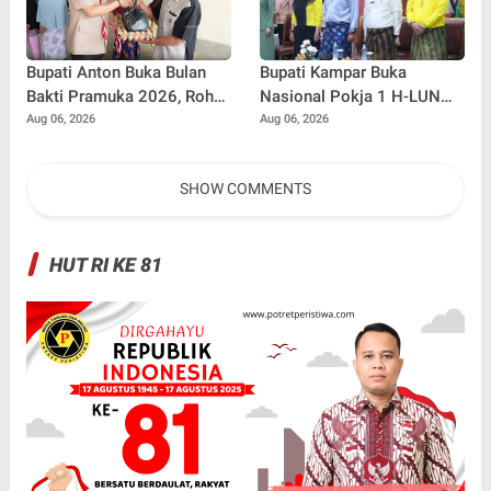
Bupati Anton Buka Bulan
Bupati Kampar Buka
Bakti Pramuka 2026, Rohul
Nasional Pokja 1 H-LUN
Lepas 48 Kontingen
Kabupaten Kampar 2026
Aug 06, 2026
Aug 06, 2026
Jambore Nasional
SHOW COMMENTS
HUT RI KE 81